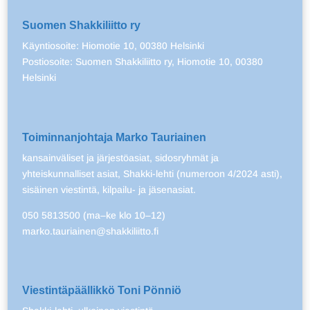
Suomen Shakkiliitto ry
Käyntiosoite: Hiomotie 10, 00380 Helsinki
Postiosoite: Suomen Shakkiliitto ry, Hiomotie 10, 00380
Helsinki
Toiminnanjohtaja Marko Tauriainen
kansainväliset ja järjestöasiat, sidosryhmät ja
yhteiskunnalliset asiat, Shakki-lehti (numeroon 4/2024 asti),
sisäinen viestintä, kilpailu- ja jäsenasiat.
050 5813500 (ma–ke klo 10–12)
marko.tauriainen@shakkiliitto.fi
Viestintäpäällikkö Toni Pönniö