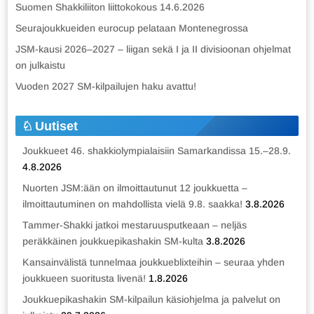
Suomen Shakkiliiton liittokokous 14.6.2026
Seurajoukkueiden eurocup pelataan Montenegrossa
JSM-kausi 2026–2027 – liigan sekä I ja II divisioonan ohjelmat
on julkaistu
Vuoden 2027 SM-kilpailujen haku avattu!
Uutiset
Joukkueet 46. shakkiolympialaisiin Samarkandissa 15.–28.9.
4.8.2026
Nuorten JSM:ään on ilmoittautunut 12 joukkuetta –
ilmoittautuminen on mahdollista vielä 9.8. saakka!
3.8.2026
Tammer-Shakki jatkoi mestaruusputkeaan – neljäs
peräkkäinen joukkuepikashakin SM-kulta
3.8.2026
Kansainvälistä tunnelmaa joukkueblixteihin – seuraa yhden
joukkueen suoritusta livenä!
1.8.2026
Joukkuepikashakin SM-kilpailun käsiohjelma ja palvelut on