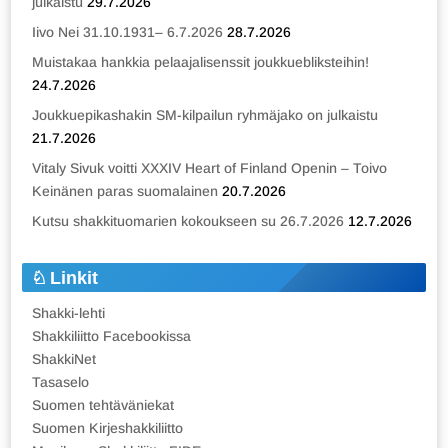
julkaistu
29.7.2026
Iivo Nei 31.10.1931– 6.7.2026
28.7.2026
Muistakaa hankkia pelaajalisenssit joukkuebliksteihin!
24.7.2026
Joukkuepikashakin SM-kilpailun ryhmäjako on julkaistu
21.7.2026
Vitaly Sivuk voitti XXXIV Heart of Finland Openin – Toivo
Keinänen paras suomalainen
20.7.2026
Kutsu shakkituomarien kokoukseen su 26.7.2026
12.7.2026
Linkit
Shakki-lehti
Shakkiliitto Facebookissa
ShakkiNet
Tasaselo
Suomen tehtäväniekat
Suomen Kirjeshakkiliitto