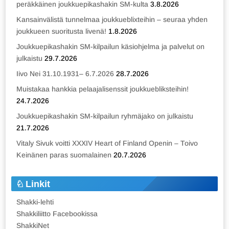
peräkkäinen joukkuepikashakin SM-kulta
3.8.2026
Kansainvälistä tunnelmaa joukkueblixteihin – seuraa yhden
joukkueen suoritusta livenä!
1.8.2026
Joukkuepikashakin SM-kilpailun käsiohjelma ja palvelut on
julkaistu
29.7.2026
Iivo Nei 31.10.1931– 6.7.2026
28.7.2026
Muistakaa hankkia pelaajalisenssit joukkuebliksteihin!
24.7.2026
Joukkuepikashakin SM-kilpailun ryhmäjako on julkaistu
21.7.2026
Vitaly Sivuk voitti XXXIV Heart of Finland Openin – Toivo
Keinänen paras suomalainen
20.7.2026
Linkit
Shakki-lehti
Shakkiliitto Facebookissa
ShakkiNet