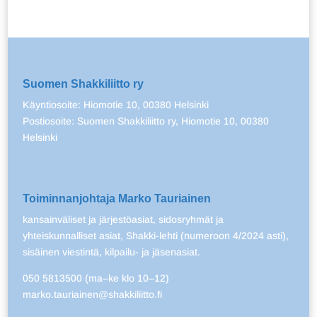
Suomen Shakkiliitto ry
Käyntiosoite: Hiomotie 10, 00380 Helsinki
Postiosoite: Suomen Shakkiliitto ry, Hiomotie 10, 00380
Helsinki
Toiminnanjohtaja Marko Tauriainen
kansainväliset ja järjestöasiat, sidosryhmät ja
yhteiskunnalliset asiat, Shakki-lehti (numeroon 4/2024 asti),
sisäinen viestintä, kilpailu- ja jäsenasiat.
050 5813500 (ma–ke klo 10–12)
marko.tauriainen@shakkiliitto.fi