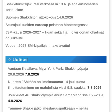
Shakkitoimitsijakurssi verkossa la 13.6. ja shakkituomarien
kertauskoe
Suomen Shakkiliiton liittokokous 14.6.2026
Seurajoukkueiden eurocup pelataan Montenegrossa
JSM-kausi 2026–2027 – liigan sekä I ja II divisioonan ohjelmat
on julkaistu
Vuoden 2027 SM-kilpailujen haku avattu!
Uutiset
Vantaan Kesälava, Myyr York Park: Shakki-työpaja
20.8.2026
7.8.2026
Nuorten JSM:ään on ilmoittautunut 14 joukkuetta –
ilmoittautuminen on mahdollista vielä 9.8. saakka!
7.8.2026
Joukkueet 46. shakkiolympialaisiin Samarkandissa 15.–28.9.
4.8.2026
Tammer-Shakki jatkoi mestaruusputkeaan – neljäs