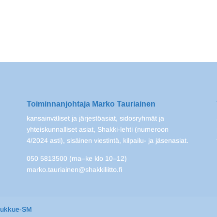
Toiminnanjohtaja Marko Tauriainen
kansainväliset ja järjestöasiat, sidosryhmät ja
yhteiskunnalliset asiat, Shakki-lehti (numeroon
4/2024 asti), sisäinen viestintä, kilpailu- ja jäsenasiat.
050 5813500 (ma–ke klo 10–12)
marko.tauriainen@shakkiliitto.fi
oukkue-SM