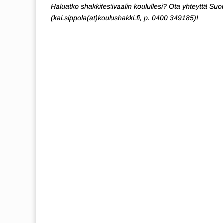
Haluatko shakkifestivaalin koulullesi? Ota yhteyttä S
(kai.sippola(at)koulushakki.fi, p. 0400 349185)!