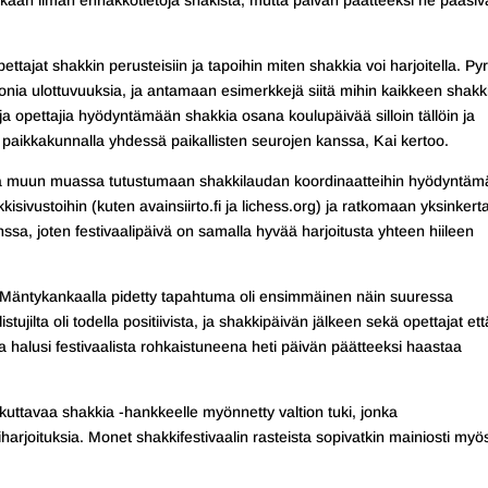
mukaan ilman ennakkotietoja shakista, mutta päivän päätteeksi he pääsiv
ettajat shakkin perusteisiin ja tapoihin miten shakkia voi harjoitella. Pyr
ia ulottuvuuksia, ja antamaan esimerkkejä siitä mihin kaikkeen shakk
ja opettajia hyödyntämään shakkia osana koulupäivää silloin tällöin ja
a paikkakunnalla yhdessä paikallisten seurojen kanssa, Kai kertoo.
na muun muassa tutustumaan shakkilaudan koordinaatteihin hyödyntämä
isivustoihin (kuten avainsiirto.fi ja lichess.org) ja ratkomaan yksinkerta
a, joten festivaalipäivä on samalla hyvää harjoitusta yhteen hiileen
ta Mäntykankaalla pidetty tapahtuma oli ensimmäinen näin suuressa
stujilta oli todella positiivista, ja shakkipäivän jälkeen sekä opettajat ett
ta halusi festivaalista rohkaistuneena heti päivän päätteeksi haastaa
ikuttavaa shakkia -hankkeelle myönnetty valtion tuki, jonka
harjoituksia. Monet shakkifestivaalin rasteista sopivatkin mainiosti myö