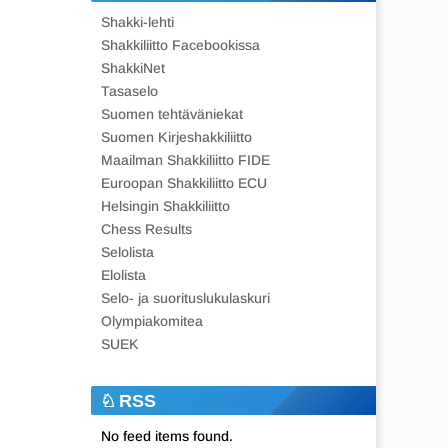
Shakki-lehti
Shakkiliitto Facebookissa
ShakkiNet
Tasaselo
Suomen tehtäväniekat
Suomen Kirjeshakkiliitto
Maailman Shakkiliitto FIDE
Euroopan Shakkiliitto ECU
Helsingin Shakkiliitto
Chess Results
Selolista
Elolista
Selo- ja suorituslukulaskuri
Olympiakomitea
SUEK
RSS
No feed items found.