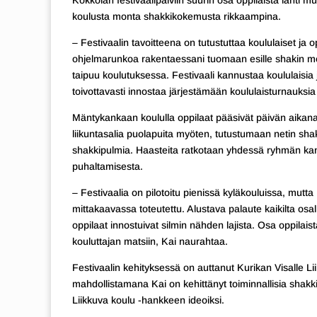
Kokkolan festivaalipäiviin suurin osa oppilaista lähti 
koulusta monta shakkikokemusta rikkaampina.
– Festivaalin tavoitteena on tutustuttaa koululaiset ja op
ohjelmarunkoa rakentaessani tuomaan esille shakin mon
taipuu koulutuksessa. Festivaali kannustaa koululaisia 
toivottavasti innostaa järjestämään koululaisturnauksi
Mäntykankaan koululla oppilaat pääsivät päivän aika
liikuntasalia puolapuita myöten, tutustumaan netin shakk
shakkipulmia. Haasteita ratkotaan yhdessä ryhmän kanss
puhaltamisesta.
– Festivaalia on pilotoitu pienissä kyläkouluissa, mut
mittakaavassa toteutettu. Alustava palaute kaikilta osalli
oppilaat innostuivat silmin nähden lajista. Osa oppilais
kouluttajan matsiin, Kai naurahtaa.
Festivaalin kehityksessä on auttanut Kurikan Visalle Li
mahdollistamana Kai on kehittänyt toiminnallisia shakki
Liikkuva koulu -hankkeen ideoiksi.