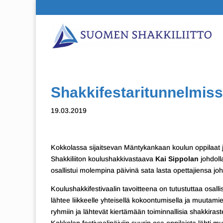
Shakkifestaritunnelmis
19.03.2019
Kokkolassa sijaitsevan Mäntykankaan koulun oppilaat 
Shakkiliiton koulushakkivastaava
Kai Sippolan
johdolla
osallistui molempina päivinä sata lasta opettajiensa joh
Koulushakkifestivaalin tavoitteena on tutustuttaa osallis
lähtee liikkeelle yhteisellä kokoontumisella ja muutam
ryhmiin ja lähtevät kiertämään toiminnallisia shakkiras