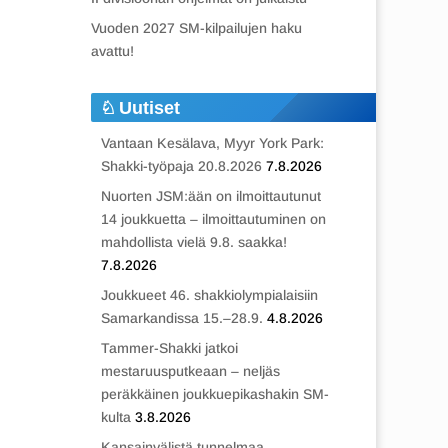
Vuoden 2027 SM-kilpailujen haku
avattu!
Uutiset
Vantaan Kesälava, Myyr York Park:
Shakki-työpaja 20.8.2026
7.8.2026
Nuorten JSM:ään on ilmoittautunut
14 joukkuetta – ilmoittautuminen on
mahdollista vielä 9.8. saakka!
7.8.2026
Joukkueet 46. shakkiolympialaisiin
Samarkandissa 15.–28.9.
4.8.2026
Tammer-Shakki jatkoi
mestaruusputkeaan – neljäs
peräkkäinen joukkuepikashakin SM-
kulta
3.8.2026
Kansainvälistä tunnelmaa