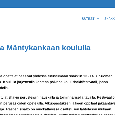
UUTISET
SHAKKI
sa Mäntykankaan koululla
ja opettajat pääsivät yhdessä tutustumaan shakkiin 13.-14.3. Suomen
. Koululla järjestettiin kahtena päivänä koulushakkifestivaali, johon
dolla.
tujat shakin perusteisiin hauskalla ja toiminnallisella tavalla. Festivaali
ien perusasioiden opetelulla. Alkuopastuksen jälkeen oppilaat jakaantuv
teja. Rastien sisältö on muokattavissa osallistujien lähtötason mukaan.