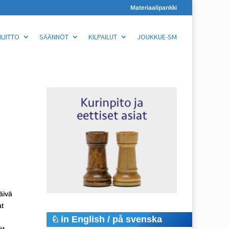
Materiaalipankki
LIITTO
SÄÄNNÖT
KILPAILUT
JOUKKUE-SM
päivä
at
in English / på svenska