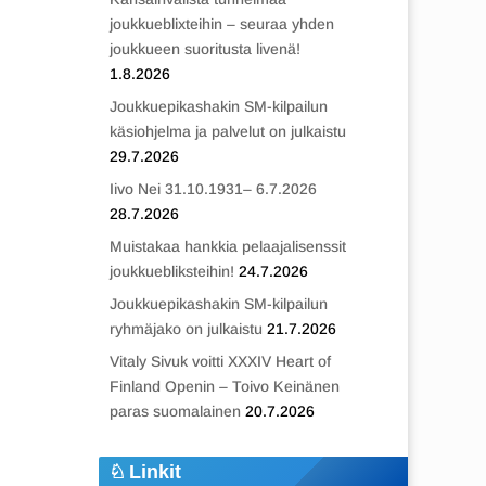
joukkueblixteihin – seuraa yhden
joukkueen suoritusta livenä!
1.8.2026
Joukkuepikashakin SM-kilpailun
käsiohjelma ja palvelut on julkaistu
29.7.2026
Iivo Nei 31.10.1931– 6.7.2026
28.7.2026
Muistakaa hankkia pelaajalisenssit
joukkuebliksteihin!
24.7.2026
Joukkuepikashakin SM-kilpailun
ryhmäjako on julkaistu
21.7.2026
Vitaly Sivuk voitti XXXIV Heart of
Finland Openin – Toivo Keinänen
paras suomalainen
20.7.2026
Linkit