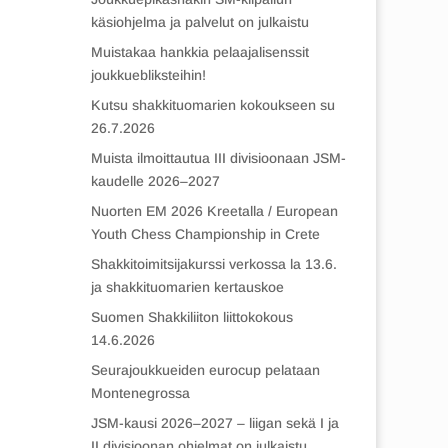
käsiohjelma ja palvelut on julkaistu
Muistakaa hankkia pelaajalisenssit
joukkuebliksteihin!
Kutsu shakkituomarien kokoukseen su
26.7.2026
Muista ilmoittautua III divisioonaan JSM-
kaudelle 2026–2027
Nuorten EM 2026 Kreetalla / European
Youth Chess Championship in Crete
Shakkitoimitsijakurssi verkossa la 13.6.
ja shakkituomarien kertauskoe
Suomen Shakkiliiton liittokokous
14.6.2026
Seurajoukkueiden eurocup pelataan
Montenegrossa
JSM-kausi 2026–2027 – liigan sekä I ja
II divisioonan ohjelmat on julkaistu