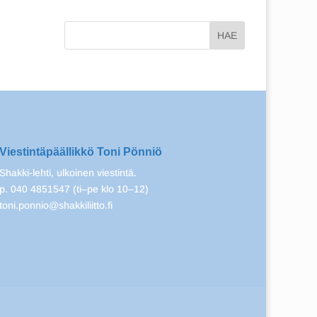
Viestintäpäällikkö Toni Pönniö
Shakki-lehti, ulkoinen viestintä.
p. 040 4851547 (ti–pe klo 10–12)
toni.ponnio@shakkiliitto.fi