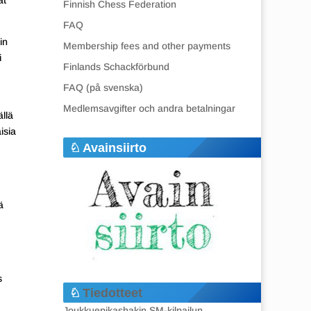
ät
Finnish Chess Federation
FAQ
in
Membership fees and other payments
i
Finlands Schackförbund
FAQ (på svenska)
Medlemsavgifter och andra betalningar
llä
isia
Avainsiirto
ä
s
Tiedotteet
Joukkuepikashakin SM-kilpailun