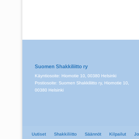
Suomen Shakkiliitto ry
Käyntiosoite: Hiomotie 10, 00380 Helsinki
Postiosoite: Suomen Shakkiliitto ry, Hiomotie 10,
00380 Helsinki
Uutiset
Shakkiliitto
Säännöt
Kilpailut
J