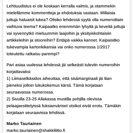
Lehtiuudistus ei ole koskaan kerralla valmis, ja otammekin
mielellämme kommentteja ja ehdotuksia vastaan. Millaisia
juttuja haluaisit lukea? Olisiko lehdessä syytä olla numeroittain
vaihtuva teema? Kaipaatko enenmmän lyhyitä ja keveitä juttuja
vai syvennytkö mieluummin laajoihin ja yksityiskohtaisiin
artikkeleihin ja stooreihin? Entäpä vaikka kannet. Kaipaisitko
tukevampia kartonkikansia vai onko numerossa 1/2017
toteutettu ratkaisu parempi?
Pari asiaa uudessa lehdessä jäi selkeästi tuleviin numeroihin
korjattavaksi:
1) Liimaselkäsidos aiheuttaa, että sisämarginaali jäi liian
pieneksi jolloin lukukokemus kärsii. Tämä korjataan
seuraavassa numerossa.
2) Sivuilla 23-25 Allakassa mustilla pohjilla olevissa
pelaajaesittelyissä fuksianväriset otsikot eivät erotu. Tämäkin
korjataan seuraavissa lehdissä.
Marko Tauriainen
marko.tauriainen@shakkiliitto.fi