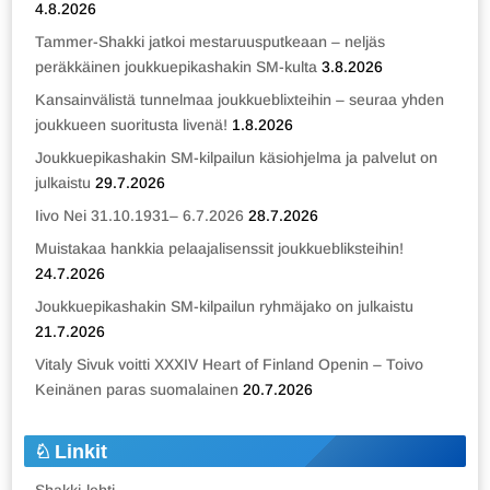
4.8.2026
Tammer-Shakki jatkoi mestaruusputkeaan – neljäs
peräkkäinen joukkuepikashakin SM-kulta
3.8.2026
Kansainvälistä tunnelmaa joukkueblixteihin – seuraa yhden
joukkueen suoritusta livenä!
1.8.2026
Joukkuepikashakin SM-kilpailun käsiohjelma ja palvelut on
julkaistu
29.7.2026
Iivo Nei 31.10.1931– 6.7.2026
28.7.2026
Muistakaa hankkia pelaajalisenssit joukkuebliksteihin!
24.7.2026
Joukkuepikashakin SM-kilpailun ryhmäjako on julkaistu
21.7.2026
Vitaly Sivuk voitti XXXIV Heart of Finland Openin – Toivo
Keinänen paras suomalainen
20.7.2026
Linkit
Shakki-lehti