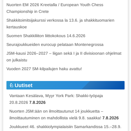
Nuorten EM 2026 Kreetalla / European Youth Chess
Championship in Crete
Shakkitoimitsijakurssi verkossa la 13.6. ja shakkituomarien
kertauskoe
Suomen Shakkiliiton liittokokous 14.6.2026
Seurajoukkueiden eurocup pelataan Montenegrossa
JSM-kausi 2026–2027 – liigan sekä I ja II divisioonan ohjelmat
on julkaistu
Vuoden 2027 SM-kilpailujen haku avattu!
Uutiset
Vantaan Kesälava, Myyr York Park: Shakki-työpaja
20.8.2026
7.8.2026
Nuorten JSM:ään on ilmoittautunut 14 joukkuetta –
ilmoittautuminen on mahdollista vielä 9.8. saakka!
7.8.2026
Joukkueet 46. shakkiolympialaisiin Samarkandissa 15.–28.9.