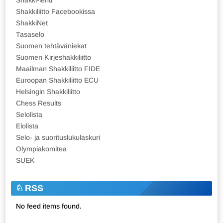
Shakkiliitto Facebookissa
ShakkiNet
Tasaselo
Suomen tehtäväniekat
Suomen Kirjeshakkiliitto
Maailman Shakkiliitto FIDE
Euroopan Shakkiliitto ECU
Helsingin Shakkiliitto
Chess Results
Selolista
Elolista
Selo- ja suorituslukulaskuri
Olympiakomitea
SUEK
RSS
No feed items found.