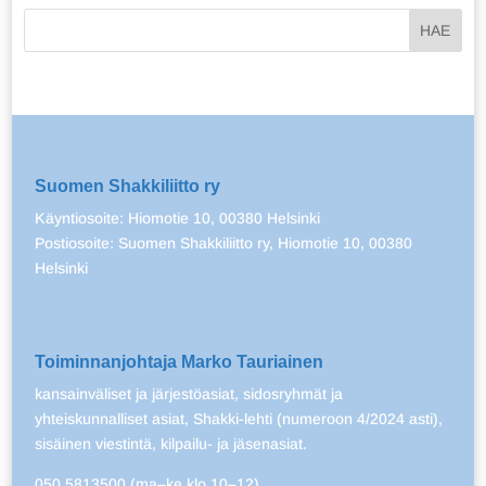
Suomen Shakkiliitto ry
Käyntiosoite: Hiomotie 10, 00380 Helsinki
Postiosoite: Suomen Shakkiliitto ry, Hiomotie 10, 00380
Helsinki
Toiminnanjohtaja Marko Tauriainen
kansainväliset ja järjestöasiat, sidosryhmät ja
yhteiskunnalliset asiat, Shakki-lehti (numeroon 4/2024 asti),
sisäinen viestintä, kilpailu- ja jäsenasiat.
050 5813500 (ma–ke klo 10–12)