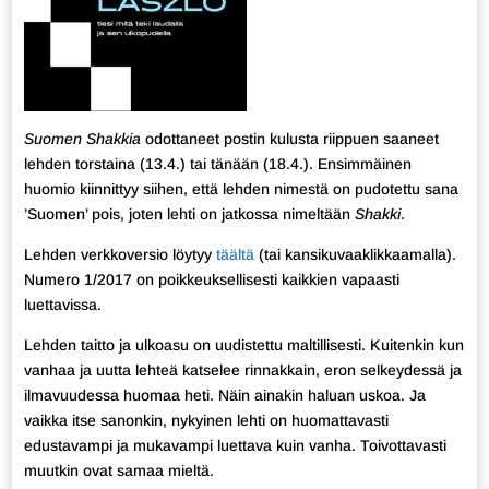
Suomen Shakkia
odottaneet postin kulusta riippuen saaneet
lehden torstaina (13.4.) tai tänään (18.4.). Ensimmäinen
huomio kiinnittyy siihen, että lehden nimestä on pudotettu sana
’Suomen’ pois, joten lehti on jatkossa nimeltään
Shakki
.
Lehden verkkoversio löytyy
täältä
(tai kansikuvaaklikkaamalla).
Numero 1/2017 on poikkeuksellisesti kaikkien vapaasti
luettavissa.
Lehden taitto ja ulkoasu on uudistettu maltillisesti. Kuitenkin kun
vanhaa ja uutta lehteä katselee rinnakkain, eron selkeydessä ja
ilmavuudessa huomaa heti. Näin ainakin haluan uskoa. Ja
vaikka itse sanonkin, nykyinen lehti on huomattavasti
edustavampi ja mukavampi luettava kuin vanha. Toivottavasti
muutkin ovat samaa mieltä.