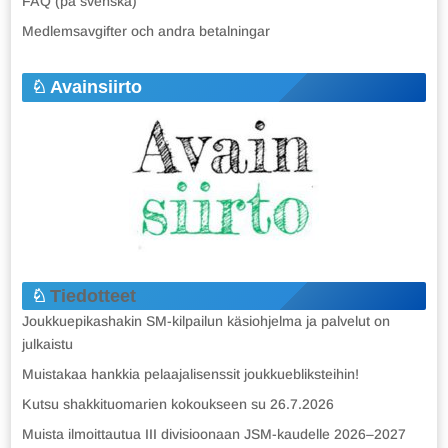
FAQ (på svenska)
Medlemsavgifter och andra betalningar
Avainsiirto
Tiedotteet
Joukkuepikashakin SM-kilpailun käsiohjelma ja palvelut on
julkaistu
Muistakaa hankkia pelaajalisenssit joukkuebliksteihin!
Kutsu shakkituomarien kokoukseen su 26.7.2026
Muista ilmoittautua III divisioonaan JSM-kaudelle 2026–2027