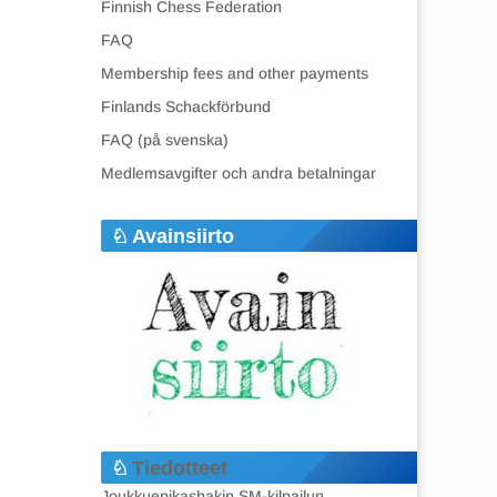
Finnish Chess Federation
FAQ
Membership fees and other payments
Finlands Schackförbund
FAQ (på svenska)
Medlemsavgifter och andra betalningar
Avainsiirto
Tiedotteet
Joukkuepikashakin SM-kilpailun