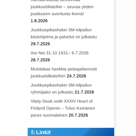
joukkueblixteihin – seuraa yhden
joukkueen suoritusta livenä!
1.8.2026
Joukkuepikashakin SM-kilpailun
käsiohjelma ja palvelut on julkaistu
29.7.2026
Iivo Nei 31.10.1931– 6.7.2026
28.7.2026
Muistakaa hankkia pelaajalisenssit
joukkuebliksteihin!
24.7.2026
Joukkuepikashakin SM-kilpailun
ryhmäjako on julkaistu
21.7.2026
Vitaly Sivuk voitti XXXIV Heart of
Finland Openin – Toivo Keinänen
paras suomalainen
20.7.2026
Linkit