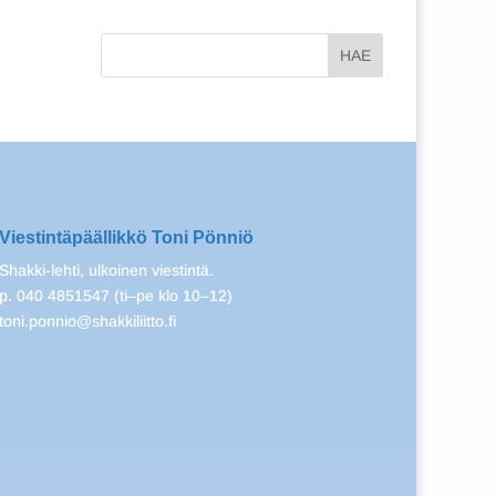
Viestintäpäällikkö Toni Pönniö
Shakki-lehti, ulkoinen viestintä.
p. 040 4851547 (ti–pe klo 10–12)
toni.ponnio@shakkiliitto.fi