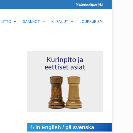
Materiaalipankki
LIITTO
SÄÄNNÖT
KILPAILUT
JOUKKUE-SM
in English / på svenska