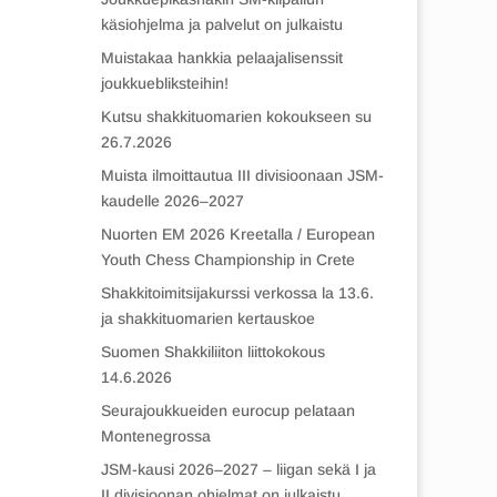
käsiohjelma ja palvelut on julkaistu
Muistakaa hankkia pelaajalisenssit
joukkuebliksteihin!
Kutsu shakkituomarien kokoukseen su
26.7.2026
Muista ilmoittautua III divisioonaan JSM-
kaudelle 2026–2027
Nuorten EM 2026 Kreetalla / European
Youth Chess Championship in Crete
Shakkitoimitsijakurssi verkossa la 13.6.
ja shakkituomarien kertauskoe
Suomen Shakkiliiton liittokokous
14.6.2026
Seurajoukkueiden eurocup pelataan
Montenegrossa
JSM-kausi 2026–2027 – liigan sekä I ja
II divisioonan ohjelmat on julkaistu