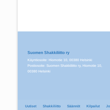
Suomen Shakkiliitto ry
Käyntiosoite: Hiomotie 10, 00380 Helsinki
Postiosoite: Suomen Shakkiliitto ry, Hiomotie 10,
00380 Helsinki
Uutiset
Shakkiliitto
Säännöt
Kilpailut
J