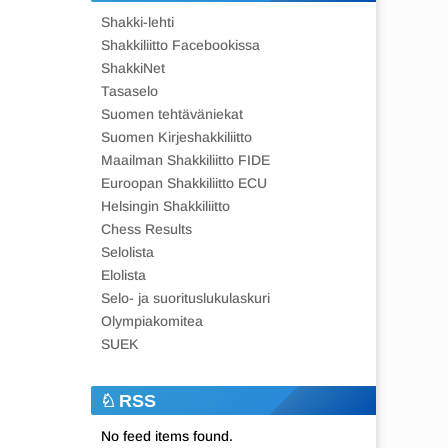
Shakki-lehti
Shakkiliitto Facebookissa
ShakkiNet
Tasaselo
Suomen tehtäväniekat
Suomen Kirjeshakkiliitto
Maailman Shakkiliitto FIDE
Euroopan Shakkiliitto ECU
Helsingin Shakkiliitto
Chess Results
Selolista
Elolista
Selo- ja suorituslukulaskuri
Olympiakomitea
SUEK
RSS
No feed items found.