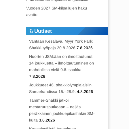
Vuoden 2027 SM-kilpailujen haku
avattu!
Uutiset
Vantaan Kesälava, Myyr York Park:
Shakki-työpaja 20.8.2026
7.8.2026
Nuorten JSM:ään on ilmoittautunut
14 joukkuetta – ilmoittautuminen on
mahdollista vielä 9.8. saakka!
7.8.2026
Joukkueet 46. shakkiolympialaisiin
Samarkandissa 15.–28.9.
4.8.2026
Tammer-Shakki jatkoi
mestaruusputkeaan – neljäs
peräkkäinen joukkuepikashakin SM-
kulta
3.8.2026
Kansainvälistä tunnelmaa