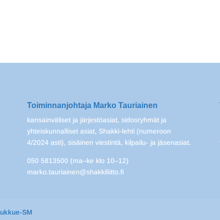
Toiminnanjohtaja Marko Tauriainen
kansainväliset ja järjestöasiat, sidosryhmät ja
yhteiskunnalliset asiat, Shakki-lehti (numeroon
4/2024 asti), sisäinen viestintä, kilpailu- ja jäsenasiat.
050 5813500 (ma–ke klo 10–12)
marko.tauriainen@shakkiliitto.fi
oukkue-SM