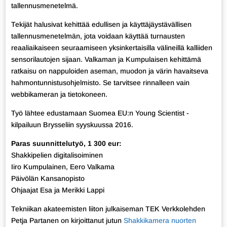
tallennusmenetelmä.
Tekijät halusivat kehittää edullisen ja käyttäjäystävällisen
tallennusmenetelmän, jota voidaan käyttää turnausten
reaaliaikaiseen seuraamiseen yksinkertaisilla välineillä kalliiden
sensorilautojen sijaan. Valkaman ja Kumpulaisen kehittämä
ratkaisu on nappuloiden aseman, muodon ja värin havaitseva
hahmontunnistusohjelmisto. Se tarvitsee rinnalleen vain
webbikameran ja tietokoneen.
Työ lähtee edustamaan Suomea EU:n Young Scientist -
kilpailuun Brysseliin syyskuussa 2016.
Paras suunnittelutyö, 1 300 eur:
Shakkipelien digitalisoiminen
Iiro Kumpulainen, Eero Valkama
Päivölän Kansanopisto
Ohjaajat Esa ja Merikki Lappi
Tekniikan akateemisten liiton julkaiseman TEK Verkkolehden
Petja Partanen on kirjoittanut jutun
Shakkikamera nuorten