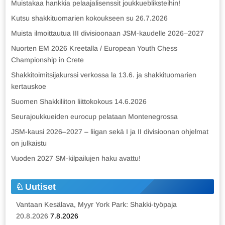
Muistakaa hankkia pelaajalisenssit joukkuebliksteihin!
Kutsu shakkituomarien kokoukseen su 26.7.2026
Muista ilmoittautua III divisioonaan JSM-kaudelle 2026–2027
Nuorten EM 2026 Kreetalla / European Youth Chess
Championship in Crete
Shakkitoimitsijakurssi verkossa la 13.6. ja shakkituomarien
kertauskoe
Suomen Shakkiliiton liittokokous 14.6.2026
Seurajoukkueiden eurocup pelataan Montenegrossa
JSM-kausi 2026–2027 – liigan sekä I ja II divisioonan ohjelmat
on julkaistu
Vuoden 2027 SM-kilpailujen haku avattu!
Uutiset
Vantaan Kesälava, Myyr York Park: Shakki-työpaja
20.8.2026
7.8.2026