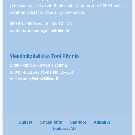
yhteiskunnalliset asiat, Shakki-lehti (numeroon 4/2024 asti),
sisäinen viestintä, kilpailu- ja jäsenasiat.
050 5813500 (ma–ke klo 10–12)
marko.tauriainen@shakkiliitto.fi
Viestintäpäällikkö Toni Pönniö
Shakki-lehti, ulkoinen viestintä.
p. 040 4851547 (ti–pe klo 10–12)
toni.ponnio@shakkiliitto.fi
Uutiset
Shakkiliitto
Säännöt
Kilpailut
Joukkue-SM