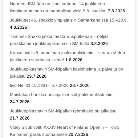
Nuorten JSM:ään on ilmoittautunut 14 joukkuetta –
ilmoittautuminen on mahdollista vielä 9.8. saakka!
7.8.2026
Joukkueet 46. shakkiolympialaisiin Samarkandissa 15.–28.9.
4.8.2026
Tammer-Shakki jatkoi mestaruusputkeaan – neljäs
peräkkäinen joukkuepikashakin SM-kulta
3.8.2026
Kansainvälistä tunnelmaa joukkueblixteihin – seuraa yhden
joukkueen suoritusta livenä!
1.8.2026
Joukkuepikashakin SM-kilpailun käsiohjelma ja palvelut on
julkaistu
29.7.2026
Iivo Nei 31.10.1931– 6.7.2026
28.7.2026
Muistakaa hankkia pelaajalisenssit joukkuebliksteihin!
24.7.2026
Joukkuepikashakin SM-kilpailun ryhmäjako on julkaistu
21.7.2026
Vitaly Sivuk voitti XXXIV Heart of Finland Openin – Toivo
Keinänen paras suomalainen
20.7.2026