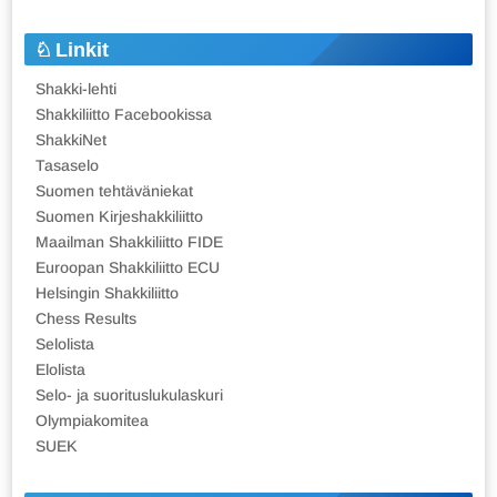
Linkit
Shakki-lehti
Shakkiliitto Facebookissa
ShakkiNet
Tasaselo
Suomen tehtäväniekat
Suomen Kirjeshakkiliitto
Maailman Shakkiliitto FIDE
Euroopan Shakkiliitto ECU
Helsingin Shakkiliitto
Chess Results
Selolista
Elolista
Selo- ja suorituslukulaskuri
Olympiakomitea
SUEK