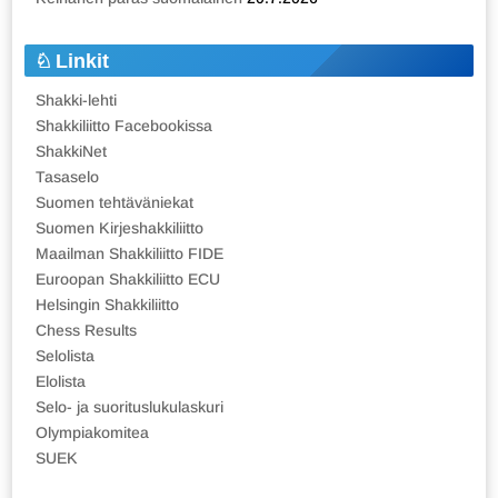
Linkit
Shakki-lehti
Shakkiliitto Facebookissa
ShakkiNet
Tasaselo
Suomen tehtäväniekat
Suomen Kirjeshakkiliitto
Maailman Shakkiliitto FIDE
Euroopan Shakkiliitto ECU
Helsingin Shakkiliitto
Chess Results
Selolista
Elolista
Selo- ja suorituslukulaskuri
Olympiakomitea
SUEK