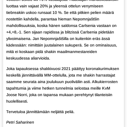
luottaa vain vajaat 20% ja yleensä ottelun venymiseen
tiebreakiin uskoo runsaat 10 %. Se että pitkien pelien määrä
nostettiin kahdella, parantaa hieman Nepomnjaštšin
mahdollisuuksia, koska hänen saldonsa Carlsenia vastaan on
+4,=8,-1. Sen sijaan rapidissa ja blitzissä Carlsenia pidetään
ylivoimaisena. Jan Nepomnjaštšilla on kuitenkin eräs ässä
kädessään: nimittäin juutalainen sukuperä. Se on ominaisuus,
mitä ei koskaan pidä shakin maailmanmestareiden
keskuudessa aliarvioida.
Joka tapauksessa shakkivuosi 2021 päättyy koronakurimuksen
keskellä jännittävällä MM-ottelulla, jota me shakin harrastajat
saamme seurata aina joulukuun puoliväliin asti. Alkukierrosten
tapahtumia ja viime hetken tunnelmia selostaa meille KvM
Joose Norri, joka on tapansa mukaan perehtynyt tilanteisiin
huolellisesti.
Tervetuloa jännittämään neljättä peliä.
Petri Saharinen