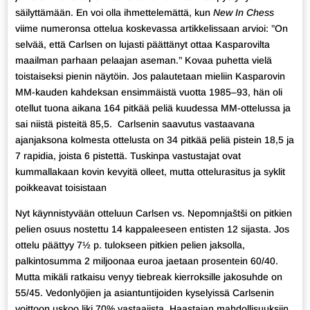
säilyttämään. En voi olla ihmettelemättä, kun
New In Chess
viime numeronsa ottelua koskevassa artikkelissaan arvioi: ”On
selvää, että Carlsen on lujasti päättänyt ottaa Kasparovilta
maailman parhaan pelaajan aseman.” Kovaa puhetta vielä
toistaiseksi pienin näytöin. Jos palautetaan mieliin Kasparovin
MM-kauden kahdeksan ensimmäistä vuotta 1985–93, hän oli
otellut tuona aikana 164 pitkää peliä kuudessa MM-ottelussa ja
sai niistä pisteitä 85,5. Carlsenin saavutus vastaavana
ajanjaksona kolmesta ottelusta on 34 pitkää peliä pistein 18,5 ja
7 rapidia, joista 6 pistettä. Tuskinpa vastustajat ovat
kummallakaan kovin kevyitä olleet, mutta ottelurasitus ja syklit
poikkeavat toisistaan
Nyt käynnistyvään otteluun Carlsen vs. Nepomnjaštši on pitkien
pelien osuus nostettu 14 kappaleeseen entisten 12 sijasta. Jos
ottelu päättyy 7½ p. tulokseen pitkien pelien jaksolla,
palkintosumma 2 miljoonaa euroa jaetaan prosentein 60/40.
Mutta mikäli ratkaisu venyy tiebreak kierroksille jakosuhde on
55/45. Vedonlyöjien ja asiantuntijoiden kyselyissä Carlsenin
voittoon uskoo liki 70% vastaajista. Haastajan mahdollisuuksiin