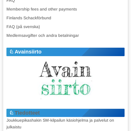
FAQ
Membership fees and other payments
Finlands Schackförbund
FAQ (på svenska)
Medlemsavgifter och andra betalningar
Avainsiirto
Tiedotteet
Joukkuepikashakin SM-kilpailun käsiohjelma ja palvelut on
julkaistu