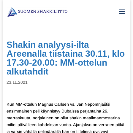
Shakin analyysi-ilta
Areenalla tiistaina 30.11, klo
17.30-20.00: MM-ottelun
alkutahdit
23.11.2021
Kun MM-ottelun Magnus Carlsen vs. Jan Nepomnjaštši
ensimmäinen peli käynnistyy Dubaissa perjantaina 26.
marraskuuta, norjalainen on ollut shakin maailmanmestarina
miltei päivälleen kahdeksan vuotta. Ajanjakso on verraten pitkä,
ja varsin vähällä pelimäärällä hän on tittelinsä pystynyt