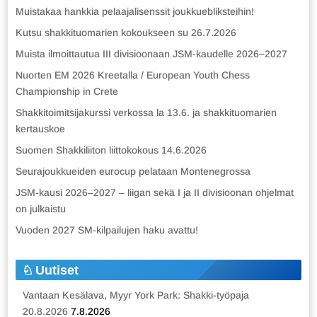
Muistakaa hankkia pelaajalisenssit joukkuebliksteihin!
Kutsu shakkituomarien kokoukseen su 26.7.2026
Muista ilmoittautua III divisioonaan JSM-kaudelle 2026–2027
Nuorten EM 2026 Kreetalla / European Youth Chess
Championship in Crete
Shakkitoimitsijakurssi verkossa la 13.6. ja shakkituomarien
kertauskoe
Suomen Shakkiliiton liittokokous 14.6.2026
Seurajoukkueiden eurocup pelataan Montenegrossa
JSM-kausi 2026–2027 – liigan sekä I ja II divisioonan ohjelmat
on julkaistu
Vuoden 2027 SM-kilpailujen haku avattu!
Uutiset
Vantaan Kesälava, Myyr York Park: Shakki-työpaja
20.8.2026
7.8.2026