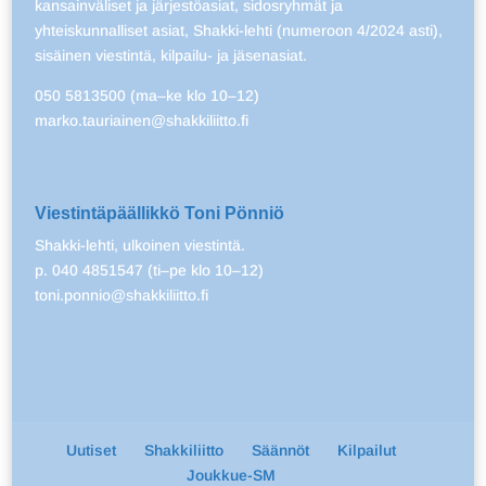
kansainväliset ja järjestöasiat, sidosryhmät ja
yhteiskunnalliset asiat, Shakki-lehti (numeroon 4/2024 asti),
sisäinen viestintä, kilpailu- ja jäsenasiat.
050 5813500 (ma–ke klo 10–12)
marko.tauriainen@shakkiliitto.fi
Viestintäpäällikkö Toni Pönniö
Shakki-lehti, ulkoinen viestintä.
p. 040 4851547 (ti–pe klo 10–12)
toni.ponnio@shakkiliitto.fi
Uutiset
Shakkiliitto
Säännöt
Kilpailut
Joukkue-SM