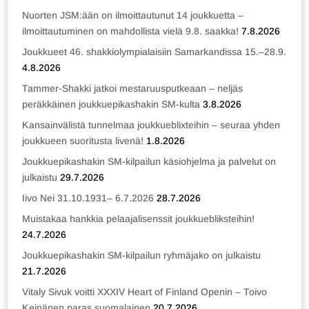
Nuorten JSM:ään on ilmoittautunut 14 joukkuetta –
ilmoittautuminen on mahdollista vielä 9.8. saakka!
7.8.2026
Joukkueet 46. shakkiolympialaisiin Samarkandissa 15.–28.9.
4.8.2026
Tammer-Shakki jatkoi mestaruusputkeaan – neljäs
peräkkäinen joukkuepikashakin SM-kulta
3.8.2026
Kansainvälistä tunnelmaa joukkueblixteihin – seuraa yhden
joukkueen suoritusta livenä!
1.8.2026
Joukkuepikashakin SM-kilpailun käsiohjelma ja palvelut on
julkaistu
29.7.2026
Iivo Nei 31.10.1931– 6.7.2026
28.7.2026
Muistakaa hankkia pelaajalisenssit joukkuebliksteihin!
24.7.2026
Joukkuepikashakin SM-kilpailun ryhmäjako on julkaistu
21.7.2026
Vitaly Sivuk voitti XXXIV Heart of Finland Openin – Toivo
Keinänen paras suomalainen
20.7.2026