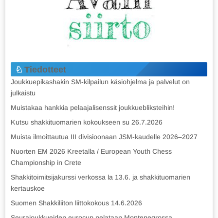
Tiedotteet
Joukkuepikashakin SM-kilpailun käsiohjelma ja palvelut on
julkaistu
Muistakaa hankkia pelaajalisenssit joukkuebliksteihin!
Kutsu shakkituomarien kokoukseen su 26.7.2026
Muista ilmoittautua III divisioonaan JSM-kaudelle 2026–2027
Nuorten EM 2026 Kreetalla / European Youth Chess
Championship in Crete
Shakkitoimitsijakurssi verkossa la 13.6. ja shakkituomarien
kertauskoe
Suomen Shakkiliiton liittokokous 14.6.2026
Seurajoukkueiden eurocup pelataan Montenegrossa