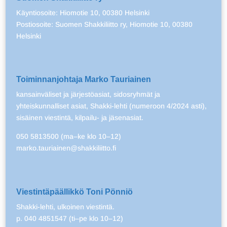
Käyntiosoite: Hiomotie 10, 00380 Helsinki
Postiosoite: Suomen Shakkiliitto ry, Hiomotie 10, 00380
Helsinki
Toiminnanjohtaja Marko Tauriainen
kansainväliset ja järjestöasiat, sidosryhmät ja
yhteiskunnalliset asiat, Shakki-lehti (numeroon 4/2024 asti),
sisäinen viestintä, kilpailu- ja jäsenasiat.
050 5813500 (ma–ke klo 10–12)
marko.tauriainen@shakkiliitto.fi
Viestintäpäällikkö Toni Pönniö
Shakki-lehti, ulkoinen viestintä.
p. 040 4851547 (ti–pe klo 10–12)