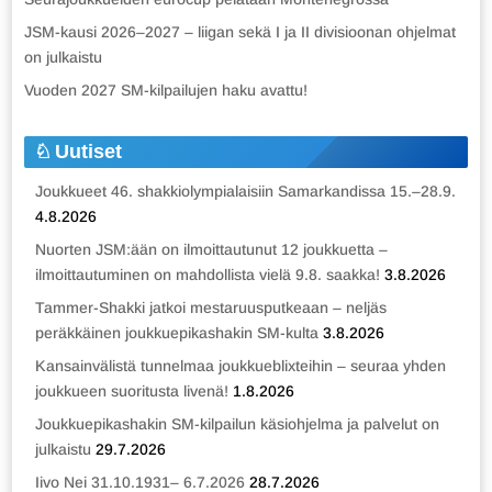
JSM-kausi 2026–2027 – liigan sekä I ja II divisioonan ohjelmat
on julkaistu
Vuoden 2027 SM-kilpailujen haku avattu!
Uutiset
Joukkueet 46. shakkiolympialaisiin Samarkandissa 15.–28.9.
4.8.2026
Nuorten JSM:ään on ilmoittautunut 12 joukkuetta –
ilmoittautuminen on mahdollista vielä 9.8. saakka!
3.8.2026
Tammer-Shakki jatkoi mestaruusputkeaan – neljäs
peräkkäinen joukkuepikashakin SM-kulta
3.8.2026
Kansainvälistä tunnelmaa joukkueblixteihin – seuraa yhden
joukkueen suoritusta livenä!
1.8.2026
Joukkuepikashakin SM-kilpailun käsiohjelma ja palvelut on
julkaistu
29.7.2026
Iivo Nei 31.10.1931– 6.7.2026
28.7.2026