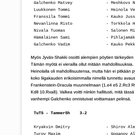
Galchenko Matvey              - Meshkovs N
Luukkonen Tommi               - Heinola Ve
Franssila Tommi               - Kauko Juss
Nevanlinna Risto              - Torkkola H
Nivala Tuomas                 - Salonen Mi
Hämäläinen Sami               - Pihlajamäk
Galchenko Vadim               - Kauko Pekk
Myös Jyväs-Shakki osoitti alempien pöytien tärkeyden
Tämän myötä ei vierailla ollut mitään mahdollisuuksia
Heinolalla oli mahdollisuutensa, mutta hän ei pitkään 
koko liigakauden erikoisimmalla nimellä tunnettu avaus. N
Frankenstein-Dracula muunnelmaan (1.e4 e5 2.Rc3 Rf
Kd8 10.Rxa8). Valkea voitti niinkin hallitusti, mitä 
vanhempi Galchenko onnistuivat voittamaan pelinsä.
TuTS - TammerSh    3-2
Kryakvin Dmitry               - Shirov Ale
Turov Maxim                   - Goganov Al