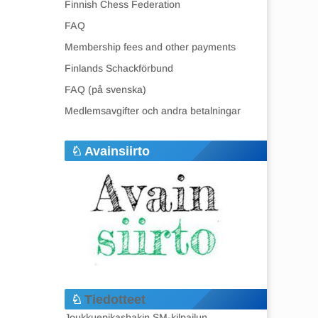
Finnish Chess Federation
FAQ
Membership fees and other payments
Finlands Schackförbund
FAQ (på svenska)
Medlemsavgifter och andra betalningar
Avainsiirto
Tiedotteet
Joukkuepikashakin SM-kilpailun