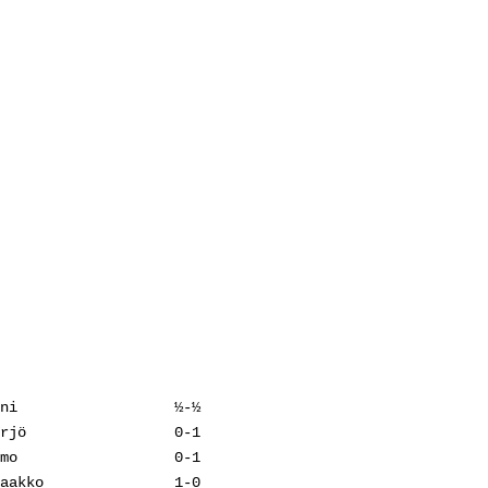
ni                  ½-½

rjö                 0-1

mo                  0-1

aakko               1-0
