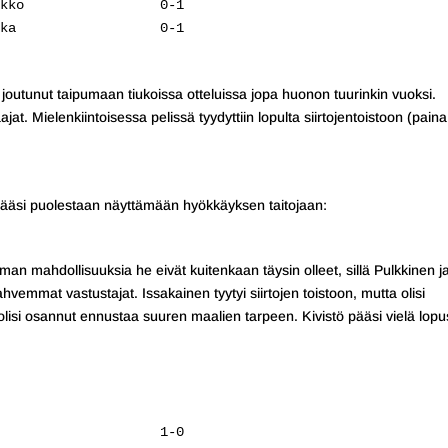
kko                 0-1

ka                  0-1

a joutunut taipumaan tiukoissa otteluissa jopa huonon tuurinkin vuoksi.
jat. Mielenkiintoisessa pelissä tyydyttiin lopulta siirtojentoistoon (paina
ääsi puolestaan näyttämään hyökkäyksen taitojaan:
man mahdollisuuksia he eivät kuitenkaan täysin olleet, sillä Pulkkinen j
ahvemmat vastustajat. Issakainen tyytyi siirtojen toistoon, mutta olisi
 olisi osannut ennustaa suuren maalien tarpeen. Kivistö pääsi vielä lop
                    1-0
