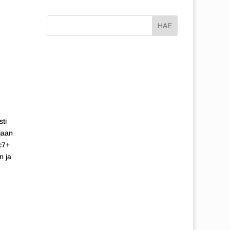
sti
rjaan
c7+
n ja