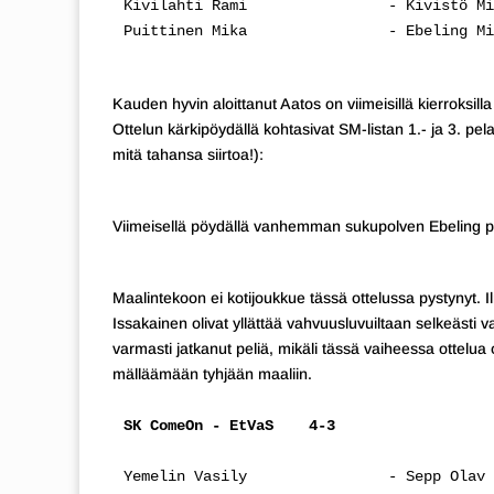
Kivilahti Rami                - Kivistö Mi
Puittinen Mika                - Ebeling Mi
Kauden hyvin aloittanut Aatos on viimeisillä kierroksill
Ottelun kärkipöydällä kohtasivat SM-listan 1.- ja 3. pelaa
mitä tahansa siirtoa!):
Viimeisellä pöydällä vanhemman sukupolven Ebeling p
Maalintekoon ei kotijoukkue tässä ottelussa pystynyt. Il
Issakainen olivat yllättää vahvuusluvuiltaan selkeästi v
varmasti jatkanut peliä, mikäli tässä vaiheessa ottelua
mälläämään tyhjään maaliin.
SK ComeOn - EtVaS    4-3
Yemelin Vasily                - Sepp Olav 