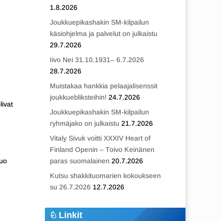
1.8.2026
Joukkuepikashakin SM-kilpailun
käsiohjelma ja palvelut on julkaistu
29.7.2026
Iivo Nei 31.10.1931– 6.7.2026
28.7.2026
Muistakaa hankkia pelaajalisenssit
joukkuebliksteihin!
24.7.2026
livat
Joukkuepikashakin SM-kilpailun
ryhmäjako on julkaistu
21.7.2026
Vitaly Sivuk voitti XXXIV Heart of
Finland Openin – Toivo Keinänen
vuo
paras suomalainen
20.7.2026
-
Kutsu shakkituomarien kokoukseen
su 26.7.2026
12.7.2026
Linkit