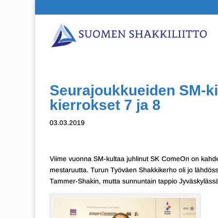
Seurajoukkueiden SM-kil
kierrokset 7 ja 8
03.03.2019
Viime vuonna SM-kultaa juhlinut SK ComeOn on kahdek
mestaruutta. Turun Työväen Shakkikerho oli jo lähdöss
Tammer-Shakin, mutta sunnuntain tappio Jyväskylässä t