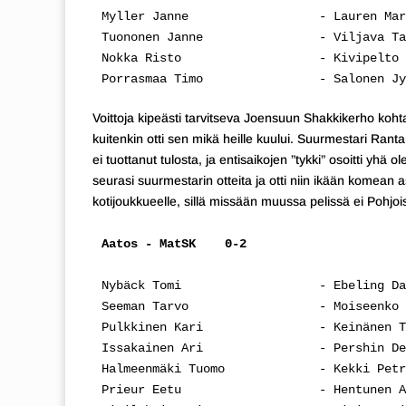
Myller Janne                  - Lauren Mar
Tuononen Janne                - Viljava Ta
Nokka Risto                   - Kivipelto 
Porrasmaa Timo                - Salonen Jy
Voittoja kipeästi tarvitseva Joensuun Shakkikerho koht
kuitenkin otti sen mikä heille kuului. Suurmestari Ra
ei tuottanut tulosta, ja entisaikojen ”tykki” osoitti yh
seurasi suurmestarin otteita ja otti niin ikään komean 
kotijoukkueelle, sillä missään muussa pelissä ei Pohjoi
Aatos - MatSK    0-2
Nybäck Tomi                   - Ebeling Da
Seeman Tarvo                  - Moiseenko 
Pulkkinen Kari                - Keinänen T
Issakainen Ari                - Pershin De
Halmeenmäki Tuomo             - Kekki Petr
Prieur Eetu                   - Hentunen A