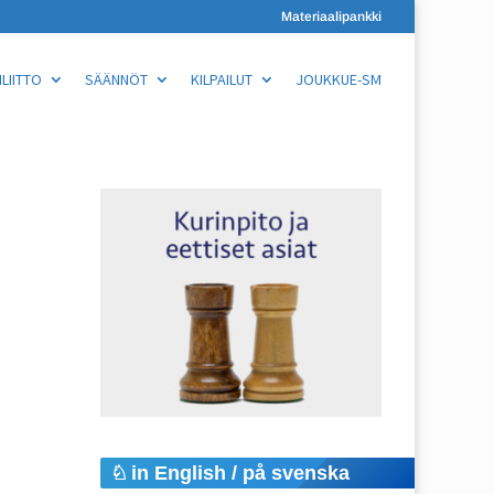
Materiaalipankki
LIITTO
SÄÄNNÖT
KILPAILUT
JOUKKUE-SM
in English / på svenska