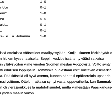
is                  1-0

rttu                0-1

enri                1-0

ro                  ½-½

atti                0-1

i                   0-1

s-Tella Johanna     1-0

sä otteluissa säästelleet maalipyssyjään. Kotijoukkueen kärkipöydät o
 hiukan kyseenalaiselta. Seppin keskipelissä tehty väärä ratkaisu
enkin yllätysvoiton viime vuoden Suomen mestari Agopovista. Voitto syntyi
ästi edullisen loppupelin. Tommiska puolestaan esitti loistavan esimerkin
ta. Pääkkösellä oli hyvä asema, kunnes hän teki epäkorrektin upseerin
rssi voittoon. Ottelun ratkaisu syntyi vasta loppuvaiheilla, kun Sammal
iin oli vierasjoukkueella mahdollisuudet, mutta viimeistään Paasikangas
an yhden maalin voiton.