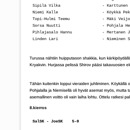
Sipilä Vilka                  - Karttunen 
Niemi Kalle                   - Köykkä Pek
Topi-Hulmi Teemu              - Mäki Veijo
Sorsa Nuutti                  - Pohjala He
Pihlajasalo Hannu             - Mertanen J
Linden Lari                   - Nieminen S
Turussa nähtiin huipputason shakkia, kun kärkipöydällä
Kryakvin. Hurjassa pelissä Shirov pääsi takavuosien el
Tähän kuitenkin loppui vieraiden juhliminen. Köykällä 
Pohjalalla ja Niemisellä oli hyvät asemat myös, mutta t
asemallinen voitto oli vain laiha lohtu. Ottelu ratkesi paho
8.kierros
SalSK - JoeSK    5-0