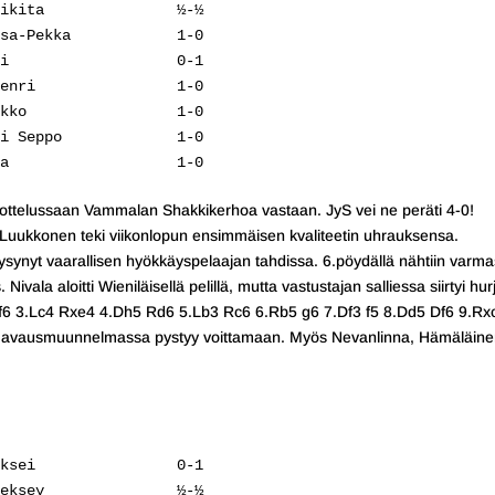
ikita               ½-½

sa-Pekka            1-0

i                   0-1

enri                1-0

kko                 1-0

i Seppo             1-0

a                   1-0
 ottelussaan Vammalan Shakkikerhoa vastaan. JyS vei ne peräti 4-0!
. Luukkonen teki viikonlopun ensimmäisen kvaliteetin uhrauksensa.
pysynyt vaarallisen hyökkäyspelaajan tahdissa. 6.pöydällä nähtiin varma
ivala aloitti Wieniläisellä pelillä, mutta vastustajan salliessa siirtyi hu
6 3.Lc4 Rxe4 4.Dh5 Rd6 5.Lb3 Rc6 6.Rb5 g6 7.Df3 f5 8.Dd5 Df6 9.Rx
tässä avausmuunnelmassa pystyy voittamaan. Myös Nevanlinna, Hämäläine
ksei                0-1

eksey               ½-½
