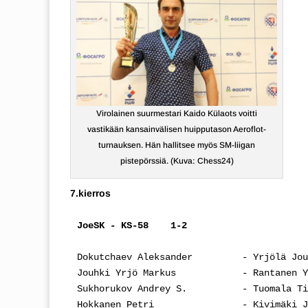
Virolainen suurmestari Kaido Külaots voitti
vastikään kansainvälisen huipputason Aeroflot-
turnauksen. Hän hallitsee myös SM-liigan
pistepörssiä. (Kuva: Chess24)
7.kierros
JoeSK - KS-58    1-2
Dokutchaev Aleksander         - Yrjölä Jou
Jouhki Yrjö Markus            - Rantanen Y
Sukhorukov Andrey S.          - Tuomala Ti
Hokkanen Petri                - Kivimäki J