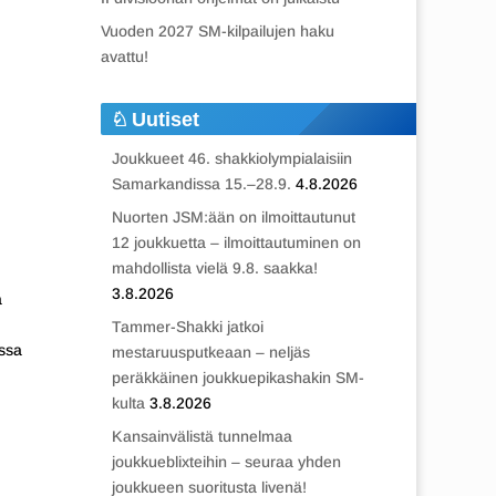
Vuoden 2027 SM-kilpailujen haku
avattu!
Uutiset
Joukkueet 46. shakkiolympialaisiin
Samarkandissa 15.–28.9.
4.8.2026
Nuorten JSM:ään on ilmoittautunut
12 joukkuetta – ilmoittautuminen on
mahdollista vielä 9.8. saakka!
3.8.2026
a
Tammer-Shakki jatkoi
ussa
mestaruusputkeaan – neljäs
peräkkäinen joukkuepikashakin SM-
kulta
3.8.2026
Kansainvälistä tunnelmaa
joukkueblixteihin – seuraa yhden
joukkueen suoritusta livenä!