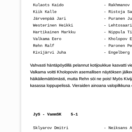
Kulaots Kaido                 - Rakhmanov 
Kiik Kalle                    - Ristoja Sa
Järvenpää Jari                - Puranen Ju
Westerinen Heikki             - Lehtosaari
Hartikainen Markku            - Nippula Ti
Valkama Eero                  - Kholopov E
Rehn Ralf                     - Paronen Pe
Kivijärvi Juha                - Engelberg 
Vahvasti häntäpöydillä pelannut kotijoukkue kasvatti v
Valkama voitti Kholopovin asemallisen näytöksen jälke
häikäilemättömästi, mutta Rehn söi ne pois! Myös Kivi
kasassa loppupelissä. Vieraiden ainoana valopilkkuna o
JyS - VammSK    5-1
Sklyarov Dmitri               - Neiksans A