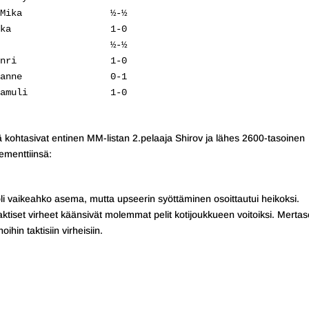
Mika                ½-½

ka                  1-0

                    ½-½

nri                 1-0

anne                0-1

amuli               1-0

 kohtasivat entinen MM-listan 2.pelaaja Shirov ja lähes 2600-tasoinen
ementtiinsä:
oli vaikeahko asema, mutta upseerin syöttäminen osoittautui heikoksi.
aktiset virheet käänsivät molemmat pelit kotijoukkueen voitoiksi. Merta
ihin taktisiin virheisiin.