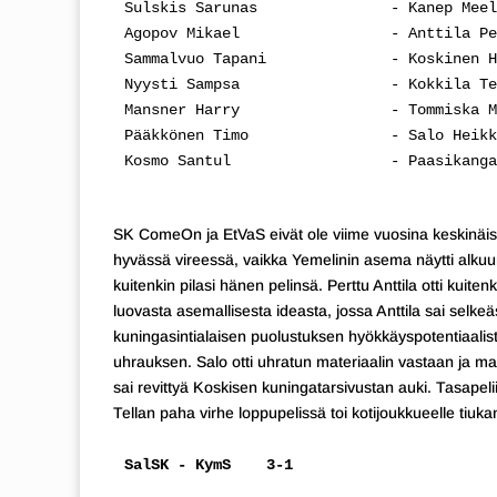
Sulskis Sarunas               - Kanep Meel
Agopov Mikael                 - Anttila Pe
Sammalvuo Tapani              - Koskinen H
Nyysti Sampsa                 - Kokkila Te
Mansner Harry                 - Tommiska M
Pääkkönen Timo                - Salo Heikk
Kosmo Santul                  - Paasikanga
SK ComeOn ja EtVaS eivät ole viime vuosina keskinäisis
hyvässä vireessä, vaikka Yemelinin asema näytti alkuun
kuitenkin pilasi hänen pelinsä. Perttu Anttila otti kuit
luovasta asemallisesta ideasta, jossa Anttila sai selke
kuningasintialaisen puolustuksen hyökkäyspotentiaalis
uhrauksen. Salo otti uhratun materiaalin vastaan ja ma
sai revittyä Koskisen kuningatarsivustan auki. Tasapel
Tellan paha virhe loppupelissä toi kotijoukkueelle tiuk
SalSK - KymS    3-1