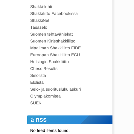
Shakki-lehti
Shakkiliitto Facebookissa
ShakkiNet
Tasaselo
Suomen tehtäväniekat
Suomen Kirjeshakkiliitto
Maailman Shakkiliitto FIDE
Euroopan Shakkiliitto ECU
Helsingin Shakkiliitto
Chess Results
Selolista
Elolista
Selo- ja suorituslukulaskuri
Olympiakomitea
SUEK
RSS
No feed items found.