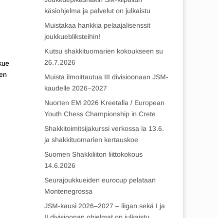
käsiohjelma ja palvelut on julkaistu
Muistakaa hankkia pelaajalisenssit
joukkuebliksteihin!
Kutsu shakkituomarien kokoukseen su
26.7.2026
kkue
nen
Muista ilmoittautua III divisioonaan JSM-
kaudelle 2026–2027
Nuorten EM 2026 Kreetalla / European
Youth Chess Championship in Crete
Shakkitoimitsijakurssi verkossa la 13.6.
ja shakkituomarien kertauskoe
Suomen Shakkiliiton liittokokous
14.6.2026
Seurajoukkueiden eurocup pelataan
Montenegrossa
JSM-kausi 2026–2027 – liigan sekä I ja
II divisioonan ohjelmat on julkaistu