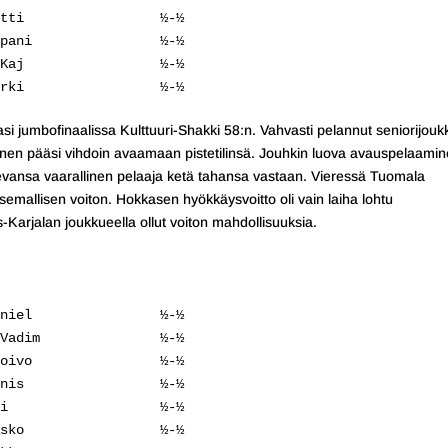
tti                 ½-½

pani                ½-½

Kaj                 ½-½

rki                 ½-½
asi jumbofinaalissa Kulttuuri-Shakki 58:n. Vahvasti pelannut seniorijou
ntanen pääsi vihdoin avaamaan pistetilinsä. Jouhkin luova avauspelaami
ä olevansa vaarallinen pelaaja ketä tahansa vastaan. Vieressä Tuomala
asemallisen voiton. Hokkasen hyökkäysvoitto oli vain laiha lohtu
s-Karjalan joukkueella ollut voiton mahdollisuuksia.
niel                ½-½

Vadim               ½-½

oivo                ½-½

nis                 ½-½

i                   ½-½

sko                 ½-½
