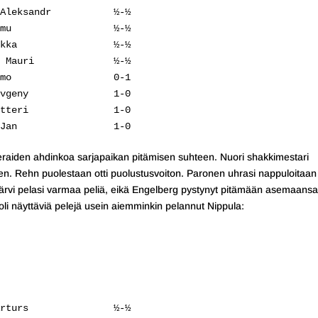
Aleksandr           ½-½

mu                  ½-½

kka                 ½-½

 Mauri              ½-½

mo                  0-1

vgeny               1-0

tteri               1-0

Jan                 1-0
ieraiden ahdinkoa sarjapaikan pitämisen suhteen. Nuori shakkimestari
en. Rehn puolestaan otti puolustusvoiton. Paronen uhrasi nappuloitaan
järvi pelasi varmaa peliä, eikä Engelberg pystynyt pitämään asemaansa
li näyttäviä pelejä usein aiemminkin pelannut Nippula:
rturs               ½-½
