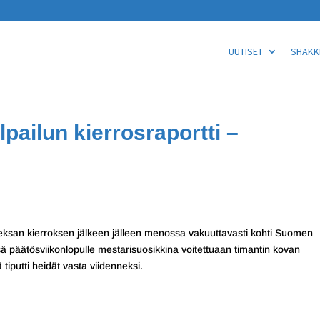
UUTISET
SHAKKI
pailun kierrosraportti –
san kierroksen jälkeen jälleen menossa vakuuttavasti kohti Suomen
ä päätösviikonlopulle mestarisuosikkina voitettuaan timantin kovan
iputti heidät vasta viidenneksi.