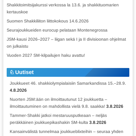
Shakkitoimitsijakurssi verkossa la 13.6. ja shakkituomarien
kertauskoe
Suomen Shakkiliiton liittokokous 14.6.2026
Seurajoukkueiden eurocup pelataan Montenegrossa
JSM-kausi 2026–2027 – liigan sekä I ja II divisioonan ohjelmat
on julkaistu
Vuoden 2027 SM-kilpailujen haku avattu!
Uutiset
Joukkueet 46. shakkiolympialaisiin Samarkandissa 15.–28.9.
4.8.2026
Nuorten JSM:ään on ilmoittautunut 12 joukkuetta –
ilmoittautuminen on mahdollista vielä 9.8. saakka!
3.8.2026
Tammer-Shakki jatkoi mestaruusputkeaan – neljäs
peräkkäinen joukkuepikashakin SM-kulta
3.8.2026
Kansainvälistä tunnelmaa joukkueblixteihin – seuraa yhden