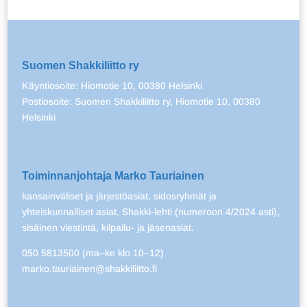
Suomen Shakkiliitto ry
Käyntiosoite: Hiomotie 10, 00380 Helsinki
Postiosoite: Suomen Shakkiliitto ry, Hiomotie 10, 00380
Helsinki
Toiminnanjohtaja Marko Tauriainen
kansainväliset ja järjestöasiat, sidosryhmät ja
yhteiskunnalliset asiat, Shakki-lehti (numeroon 4/2024 asti),
sisäinen viestintä, kilpailu- ja jäsenasiat.
050 5813500 (ma–ke klo 10–12)
marko.tauriainen@shakkiliitto.fi