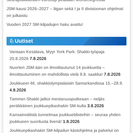
JSM-kausi 2026–2027 – liigan sekä I ja II divisioonan ohjelmat
on julkaistu
Vuoden 2027 SM-kilpailujen haku avattu!
Uutiset
Vantaan Kesälava, Myyr York Park: Shakki-työpaja
20.8.2026
7.8.2026
Nuorten JSM:ään on ilmoittautunut 14 joukkuetta –
ilmoittautuminen on mahdollista vielä 9.8. saakka!
7.8.2026
Joukkueet 46. shakkiolympialaisiin Samarkandissa 15.–28.9.
4.8.2026
Tammer-Shakki jatkoi mestaruusputkeaan – neljäs
peräkkäinen joukkuepikashakin SM-kulta
3.8.2026
Kansainvälistä tunnelmaa joukkueblixteihin – seuraa yhden
joukkueen suoritusta livenä!
1.8.2026
Joukkuepikashakin SM-kilpailun käsiohjelma ja palvelut on