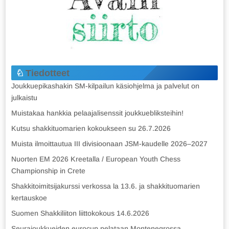
Tiedotteet
Joukkuepikashakin SM-kilpailun käsiohjelma ja palvelut on
julkaistu
Muistakaa hankkia pelaajalisenssit joukkuebliksteihin!
Kutsu shakkituomarien kokoukseen su 26.7.2026
Muista ilmoittautua III divisioonaan JSM-kaudelle 2026–2027
Nuorten EM 2026 Kreetalla / European Youth Chess
Championship in Crete
Shakkitoimitsijakurssi verkossa la 13.6. ja shakkituomarien
kertauskoe
Suomen Shakkiliiton liittokokous 14.6.2026
Seurajoukkueiden eurocup pelataan Montenegrossa