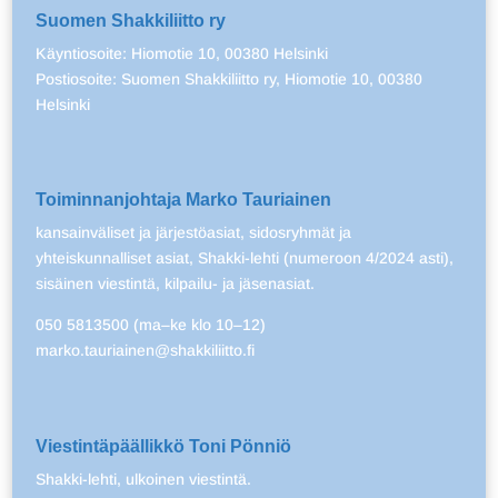
Suomen Shakkiliitto ry
Käyntiosoite: Hiomotie 10, 00380 Helsinki
Postiosoite: Suomen Shakkiliitto ry, Hiomotie 10, 00380
Helsinki
Toiminnanjohtaja Marko Tauriainen
kansainväliset ja järjestöasiat, sidosryhmät ja
yhteiskunnalliset asiat, Shakki-lehti (numeroon 4/2024 asti),
sisäinen viestintä, kilpailu- ja jäsenasiat.
050 5813500 (ma–ke klo 10–12)
marko.tauriainen@shakkiliitto.fi
Viestintäpäällikkö Toni Pönniö
Shakki-lehti, ulkoinen viestintä.