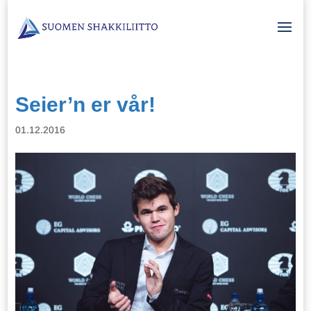
Seier’n er vår!
01.12.2016