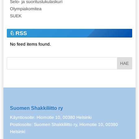
Selo- ja suorituslukulaskuri
Olympiakomitea
SUEK
RSS
No feed items found.
Suomen Shakkiliitto ry
Käyntiosoite: Hiomotie 10, 00380 Helsinki
Postiosoite: Suomen Shakkiliitto ry, Hiomotie 10, 00380
Helsinki