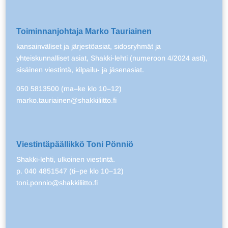
Toiminnanjohtaja Marko Tauriainen
kansainväliset ja järjestöasiat, sidosryhmät ja
yhteiskunnalliset asiat, Shakki-lehti (numeroon 4/2024 asti),
sisäinen viestintä, kilpailu- ja jäsenasiat.
050 5813500 (ma–ke klo 10–12)
marko.tauriainen@shakkiliitto.fi
Viestintäpäällikkö Toni Pönniö
Shakki-lehti, ulkoinen viestintä.
p. 040 4851547 (ti–pe klo 10–12)
toni.ponnio@shakkiliitto.fi