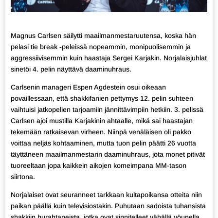
Magnus Carlsen säilytti maailmanmestaruutensa, koska hän
pelasi tie break -peleissä nopeammin, monipuolisemmin ja
aggressiivisemmin kuin haastaja Sergei Karjakin. Norjalaisjuhlat
sinetöi 4. pelin näyttävä daaminuhraus.
Carlsenin manageri Espen Agdestein osui oikeaan
povaillessaan, että shakkifanien pettymys 12. pelin suhteen
vaihtuisi jatkopelien tarjoamiin jännittävimpiin hetkiin. 3. pelissä
Carlsen ajoi mustilla Karjakinin ahtaalle, mikä sai haastajan
tekemään ratkaisevan virheen. Niinpä venäläisen oli pakko
voittaa neljäs kohtaaminen, mutta tuon pelin päätti 26 vuotta
täyttäneen maailmanmestarin daaminuhraus, jota monet pitivät
tuoreeltaan jopa kaikkein aikojen komeimpana MM-tason
siirtona.
Norjalaiset ovat seuranneet tarkkaan kultapoikansa otteita niin
paikan päällä kuin televisiostakin. Puhutaan sadoista tuhansista
shakkiin hurahtaneista, jotka ovat sinnitelleet vähällä yöunella