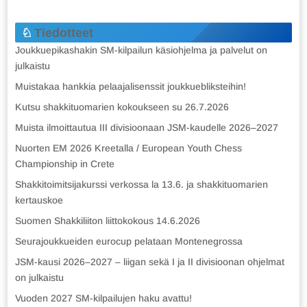
Tiedotteet
Joukkuepikashakin SM-kilpailun käsiohjelma ja palvelut on
julkaistu
Muistakaa hankkia pelaajalisenssit joukkuebliksteihin!
Kutsu shakkituomarien kokoukseen su 26.7.2026
Muista ilmoittautua III divisioonaan JSM-kaudelle 2026–2027
Nuorten EM 2026 Kreetalla / European Youth Chess
Championship in Crete
Shakkitoimitsijakurssi verkossa la 13.6. ja shakkituomarien
kertauskoe
Suomen Shakkiliiton liittokokous 14.6.2026
Seurajoukkueiden eurocup pelataan Montenegrossa
JSM-kausi 2026–2027 – liigan sekä I ja II divisioonan ohjelmat
on julkaistu
Vuoden 2027 SM-kilpailujen haku avattu!