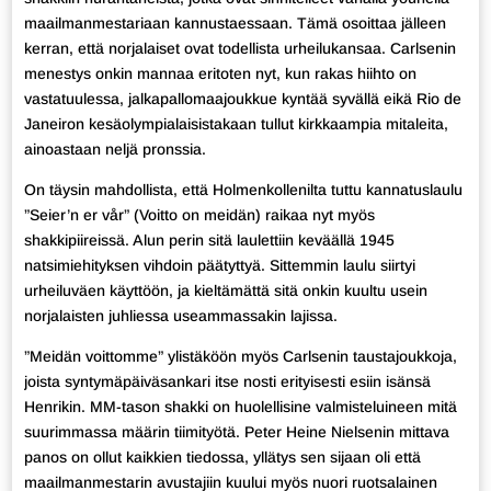
maailmanmestariaan kannustaessaan. Tämä osoittaa jälleen
kerran, että norjalaiset ovat todellista urheilukansaa. Carlsenin
menestys onkin mannaa eritoten nyt, kun rakas hiihto on
vastatuulessa, jalkapallomaajoukkue kyntää syvällä eikä Rio de
Janeiron kesäolympialaisistakaan tullut kirkkaampia mitaleita,
ainoastaan neljä pronssia.
On täysin mahdollista, että Holmenkollenilta tuttu kannatuslaulu
”Seier’n er vår” (Voitto on meidän) raikaa nyt myös
shakkipiireissä. Alun perin sitä laulettiin keväällä 1945
natsimiehityksen vihdoin päätyttyä. Sittemmin laulu siirtyi
urheiluväen käyttöön, ja kieltämättä sitä onkin kuultu usein
norjalaisten juhliessa useammassakin lajissa.
”Meidän voittomme” ylistäköön myös Carlsenin taustajoukkoja,
joista syntymäpäiväsankari itse nosti erityisesti esiin isänsä
Henrikin. MM-tason shakki on huolellisine valmisteluineen mitä
suurimmassa määrin tiimityötä. Peter Heine Nielsenin mittava
panos on ollut kaikkien tiedossa, yllätys sen sijaan oli että
maailmanmestarin avustajiin kuului myös nuori ruotsalainen