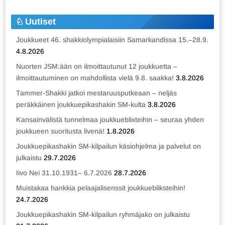
Uutiset
Joukkueet 46. shakkiolympialaisiin Samarkandissa 15.–28.9.
4.8.2026
Nuorten JSM:ään on ilmoittautunut 12 joukkuetta –
ilmoittautuminen on mahdollista vielä 9.8. saakka!
3.8.2026
Tammer-Shakki jatkoi mestaruusputkeaan – neljäs
peräkkäinen joukkuepikashakin SM-kulta
3.8.2026
Kansainvälistä tunnelmaa joukkueblixteihin – seuraa yhden
joukkueen suoritusta livenä!
1.8.2026
Joukkuepikashakin SM-kilpailun käsiohjelma ja palvelut on
julkaistu
29.7.2026
Iivo Nei 31.10.1931– 6.7.2026
28.7.2026
Muistakaa hankkia pelaajalisenssit joukkuebliksteihin!
24.7.2026
Joukkuepikashakin SM-kilpailun ryhmäjako on julkaistu