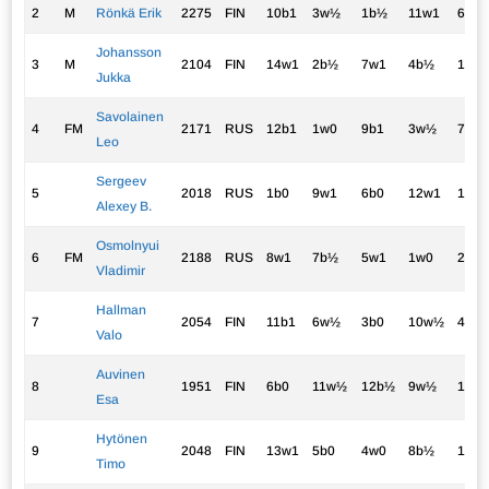
2
M
Rönkä Erik
2275
FIN
10b1
3w½
1b½
11w1
6w1
Johansson
3
M
2104
FIN
14w1
2b½
7w1
4b½
1b0
Jukka
Savolainen
4
FM
2171
RUS
12b1
1w0
9b1
3w½
7b½
Leo
Sergeev
5
2018
RUS
1b0
9w1
6b0
12w1
10b1
Alexey B.
Osmolnyui
6
FM
2188
RUS
8w1
7b½
5w1
1w0
2b0
Vladimir
Hallman
7
2054
FIN
11b1
6w½
3b0
10w½
4w½
Valo
Auvinen
8
1951
FIN
6b0
11w½
12b½
9w½
13b1
Esa
Hytönen
9
2048
FIN
13w1
5b0
4w0
8b½
11w
Timo