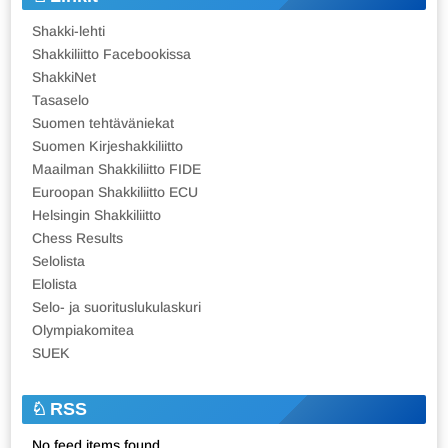
Shakki-lehti
Shakkiliitto Facebookissa
ShakkiNet
Tasaselo
Suomen tehtäväniekat
Suomen Kirjeshakkiliitto
Maailman Shakkiliitto FIDE
Euroopan Shakkiliitto ECU
Helsingin Shakkiliitto
Chess Results
Selolista
Elolista
Selo- ja suorituslukulaskuri
Olympiakomitea
SUEK
RSS
No feed items found.