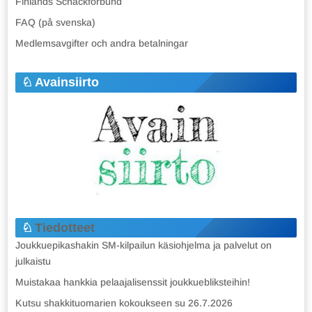
Finlands Schackförbund
FAQ (på svenska)
Medlemsavgifter och andra betalningar
Avainsiirto
Tiedotteet
Joukkuepikashakin SM-kilpailun käsiohjelma ja palvelut on
julkaistu
Muistakaa hankkia pelaajalisenssit joukkuebliksteihin!
Kutsu shakkituomarien kokoukseen su 26.7.2026