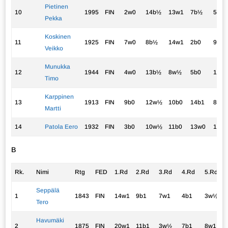
Pietinen
10
1995
FIN
2w0
14b½
13w1
7b½
5w0
Pekka
Koskinen
11
1925
FIN
7w0
8b½
14w1
2b0
9b½
Veikko
Munukka
12
1944
FIN
4w0
13b½
8w½
5b0
14w
Timo
Karppinen
13
1913
FIN
9b0
12w½
10b0
14b1
8w0
Martti
14
Patola Eero
1932
FIN
3b0
10w½
11b0
13w0
12b
B
Rk.
Nimi
Rtg
FED
1.Rd
2.Rd
3.Rd
4.Rd
5.Rd
Seppälä
1
1843
FIN
14w1
9b1
7w1
4b1
3w½
Tero
Havumäki
2
1875
FIN
20w1
11b1
3w½
7b1
8w1