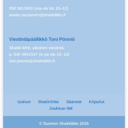
050 5813500 (ma–ke klo 10–12)
marko.tauriainen@shakkiliitto.fi
Viestintäpäällikkö Toni Pönniö
Shakki-lehti, ulkoinen viestintä.
p. 040 4851547 (ti–pe klo 10–12)
toni.ponnio@shakkiliitto.fi
Uutiset
Shakkiliitto
Säännöt
Kilpailut
Joukkue-SM
© Suomen Shakkiliitto 2026