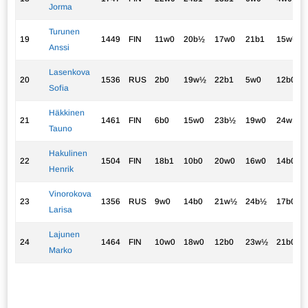
Jorma
Turunen
19
1449
FIN
11w0
20b½
17w0
21b1
15w½
Anssi
Lasenkova
20
1536
RUS
2b0
19w½
22b1
5w0
12b0
Sofia
Häkkinen
21
1461
FIN
6b0
15w0
23b½
19w0
24w1
Tauno
Hakulinen
22
1504
FIN
18b1
10b0
20w0
16w0
14b0
Henrik
Vinorokova
23
1356
RUS
9w0
14b0
21w½
24b½
17b0
Larisa
Lajunen
24
1464
FIN
10w0
18w0
12b0
23w½
21b0
Marko