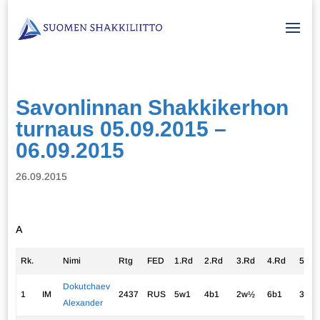
Savonlinnan Shakkikerhon
turnaus 05.09.2015 –
06.09.2015
26.09.2015
A
Rk.
Nimi
Rtg
FED
1.Rd
2.Rd
3.Rd
4.Rd
5.Rd
Dokutchaev
1
IM
2437
RUS
5w1
4b1
2w½
6b1
3w1
Alexander