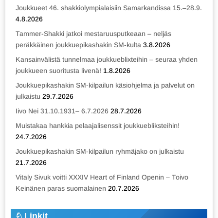
Joukkueet 46. shakkiolympialaisiin Samarkandissa 15.–28.9.
4.8.2026
Tammer-Shakki jatkoi mestaruusputkeaan – neljäs
peräkkäinen joukkuepikashakin SM-kulta
3.8.2026
Kansainvälistä tunnelmaa joukkueblixteihin – seuraa yhden
joukkueen suoritusta livenä!
1.8.2026
Joukkuepikashakin SM-kilpailun käsiohjelma ja palvelut on
julkaistu
29.7.2026
Iivo Nei 31.10.1931– 6.7.2026
28.7.2026
Muistakaa hankkia pelaajalisenssit joukkuebliksteihin!
24.7.2026
Joukkuepikashakin SM-kilpailun ryhmäjako on julkaistu
21.7.2026
Vitaly Sivuk voitti XXXIV Heart of Finland Openin – Toivo
Keinänen paras suomalainen
20.7.2026
Linkit