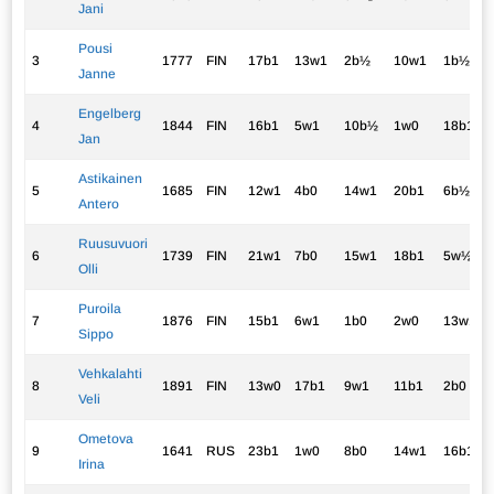
Jani
Pousi
3
1777
FIN
17b1
13w1
2b½
10w1
1b½
Janne
Engelberg
4
1844
FIN
16b1
5w1
10b½
1w0
18b1
Jan
Astikainen
5
1685
FIN
12w1
4b0
14w1
20b1
6b½
Antero
Ruusuvuori
6
1739
FIN
21w1
7b0
15w1
18b1
5w½
Olli
Puroila
7
1876
FIN
15b1
6w1
1b0
2w0
13w1
Sippo
Vehkalahti
8
1891
FIN
13w0
17b1
9w1
11b1
2b0
Veli
Ometova
9
1641
RUS
23b1
1w0
8b0
14w1
16b1
Irina