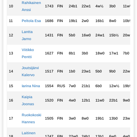
Rahikainen
10
1743
FIN
24b1
22w1
4w½
3b0
11w½
Anssi
11
Peltola Esa
1686
FIN
19b1
2w0
16b1
8w0
10b½
Lantta
12
1431
FIN
5b0
16w0
24w1
15b½
20w1
Jarno
Viitikko
13
1627
FIN
8b1
3b0
18w0
17w1
7b0
Pentti
Joutsijärvi
14
1517
FIN
1b0
23w1
5b0
9b0
22w1
Kalervo
15
Iarina Nina
1554
RUS
7w0
21b1
6b0
12w½
19b½
Kaipia
16
1520
FIN
4w0
12b1
11w0
22b1
9w0
Joonas
Ruokokoski
17
1505
FIN
3w0
8w0
19b1
13b0
23w1
Hannes
Laitinen
18
1747
FIN
22w0
24b1
13b1
6w0
4w0