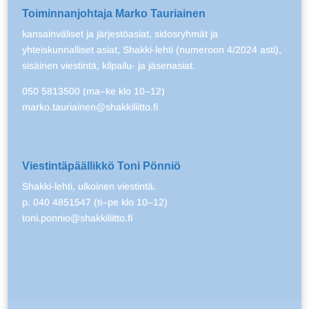
Toiminnanjohtaja Marko Tauriainen
kansainväliset ja järjestöasiat, sidosryhmät ja
yhteiskunnalliset asiat, Shakki-lehti (numeroon 4/2024 asti),
sisäinen viestintä, kilpailu- ja jäsenasiat.
050 5813500 (ma–ke klo 10–12)
marko.tauriainen@shakkiliitto.fi
Viestintäpäällikkö Toni Pönniö
Shakki-lehti, ulkoinen viestintä.
p. 040 4851547 (ti–pe klo 10–12)
toni.ponnio@shakkiliitto.fi