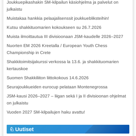
Joukkuepikashakin SM-kilpailun käsiohjelma ja palvelut on
julkaistu
Muistakaa hankkia pelaajalisenssit joukkuebliksteihin!
Kutsu shakkituomarien kokoukseen su 26.7.2026
Muista ilmoittautua III divisioonaan JSM-kaudelle 2026–2027
Nuorten EM 2026 Kreetalla / European Youth Chess
Championship in Crete
Shakkitoimitsijakurssi verkossa la 13.6. ja shakkituomarien
kertauskoe
Suomen Shakkiliiton liittokokous 14.6.2026
Seurajoukkueiden eurocup pelataan Montenegrossa
JSM-kausi 2026–2027 – liigan sekä I ja II divisioonan ohjelmat
on julkaistu
Vuoden 2027 SM-kilpailujen haku avattu!
Uutiset