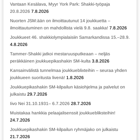
Vantaan Kesälava, Myyr York Park: Shakki-työpaja
20.8.2026
7.8.2026
Nuorten JSM:ään on ilmoittautunut 14 joukkuetta –
ilmoittautuminen on mahdollista vielä 9.8. saakka!
7.8.2026
Joukkueet 46. shakkiolympialaisiin Samarkandissa 15.–28.9.
4.8.2026
Tammer-Shakki jatkoi mestaruusputkeaan – neljäs
peräkkäinen joukkuepikashakin SM-kulta
3.8.2026
Kansainvälistä tunnelmaa joukkueblixteihin – seuraa yhden
joukkueen suoritusta livenä!
1.8.2026
Joukkuepikashakin SM-kilpailun käsiohjelma ja palvelut on
julkaistu
29.7.2026
Iivo Nei 31.10.1931– 6.7.2026
28.7.2026
Muistakaa hankkia pelaajalisenssit joukkuebliksteihin!
24.7.2026
Joukkuepikashakin SM-kilpailun ryhmäjako on julkaistu
21.7.2026