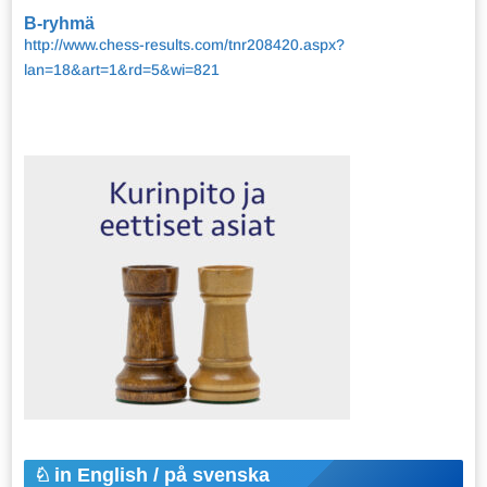
B-ryhmä
http://www.chess-results.com/tnr208420.aspx?
lan=18&art=1&rd=5&wi=821
in English / på svenska