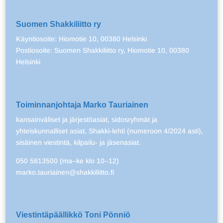
Suomen Shakkiliitto ry
Käyntiosoite: Hiomotie 10, 00380 Helsinki
Postiosoite: Suomen Shakkiliitto ry, Hiomotie 10, 00380
Helsinki
Toiminnanjohtaja Marko Tauriainen
kansainväliset ja järjestöasiat, sidosryhmät ja
yhteiskunnalliset asiat, Shakki-lehti (numeroon 4/2024 asti),
sisäinen viestintä, kilpailu- ja jäsenasiat.
050 5813500 (ma–ke klo 10–12)
marko.tauriainen@shakkiliitto.fi
Viestintäpäällikkö Toni Pönniö