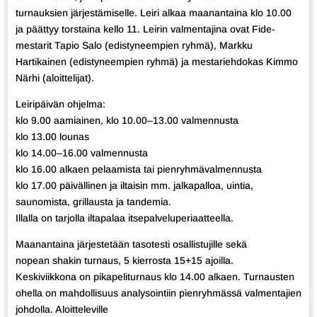
turnauksien järjestämiselle. Leiri alkaa maanantaina klo 10.00
ja päättyy torstaina kello 11. Leirin valmentajina ovat Fide-
mestarit Tapio Salo (edistyneempien ryhmä), Markku
Hartikainen (edistyneempien ryhmä) ja mestariehdokas Kimmo
Närhi (aloittelijat).
Leiripäivän ohjelma:
klo 9.00 aamiainen, klo 10.00–13.00 valmennusta
klo 13.00 lounas
klo 14.00–16.00 valmennusta
klo 16.00 alkaen pelaamista tai pienryhmävalmennusta
klo 17.00 päivällinen ja iltaisin mm. jalkapalloa, uintia,
saunomista, grillausta ja tandemia.
Illalla on tarjolla iltapalaa itsepalveluperiaatteella.
Maanantaina järjestetään tasotesti osallistujille sekä
nopean shakin turnaus, 5 kierrosta 15+15 ajoilla.
Keskiviikkona on pikapeliturnaus klo 14.00 alkaen. Turnausten
ohella on mahdollisuus analysointiin pienryhmässä valmentajien
johdolla. Aloitteleville