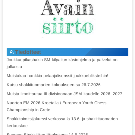
Tiedotteet
Joukkuepikashakin SM-kilpailun käsiohjelma ja palvelut on
julkaistu
Muistakaa hankkia pelaajalisenssit joukkuebliksteihin!
Kutsu shakkituomarien kokoukseen su 26.7.2026
Muista ilmoittautua III divisioonaan JSM-kaudelle 2026–2027
Nuorten EM 2026 Kreetalla / European Youth Chess
Championship in Crete
Shakkitoimitsijakurssi verkossa la 13.6. ja shakkituomarien
kertauskoe
Suomen Shakkiliiton liittokokous 14.6.2026