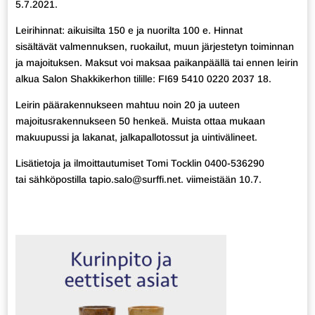
5.7.2021.
Leirihinnat: aikuisilta 150 e ja nuorilta 100 e. Hinnat
sisältävät valmennuksen, ruokailut, muun järjestetyn toiminnan
ja majoituksen. Maksut voi maksaa paikanpäällä tai ennen leirin
alkua Salon Shakkikerhon tilille: FI69 5410 0220 2037 18.
Leirin päärakennukseen mahtuu noin 20 ja uuteen
majoitusrakennukseen 50 henkeä. Muista ottaa mukaan
makuupussi ja lakanat, jalkapallotossut ja uintivälineet.
Lisätietoja ja ilmoittautumiset Tomi Tocklin 0400-536290
tai sähköpostilla tapio.salo@surffi.net. viimeistään 10.7.