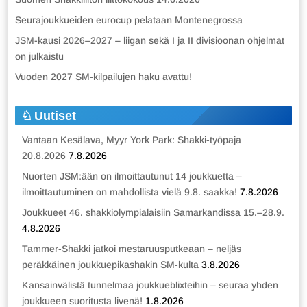
Seurajoukkueiden eurocup pelataan Montenegrossa
JSM-kausi 2026–2027 – liigan sekä I ja II divisioonan ohjelmat
on julkaistu
Vuoden 2027 SM-kilpailujen haku avattu!
Uutiset
Vantaan Kesälava, Myyr York Park: Shakki-työpaja
20.8.2026
7.8.2026
Nuorten JSM:ään on ilmoittautunut 14 joukkuetta –
ilmoittautuminen on mahdollista vielä 9.8. saakka!
7.8.2026
Joukkueet 46. shakkiolympialaisiin Samarkandissa 15.–28.9.
4.8.2026
Tammer-Shakki jatkoi mestaruusputkeaan – neljäs
peräkkäinen joukkuepikashakin SM-kulta
3.8.2026
Kansainvälistä tunnelmaa joukkueblixteihin – seuraa yhden
joukkueen suoritusta livenä!
1.8.2026