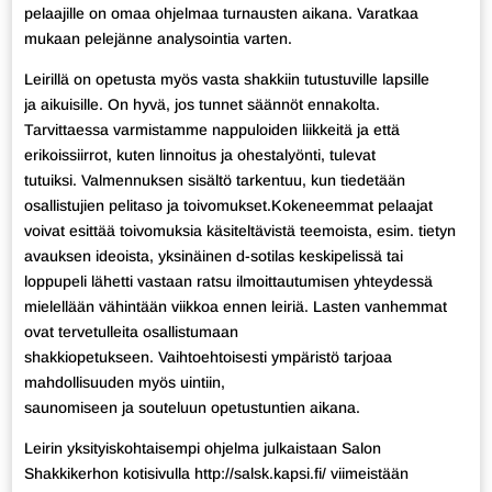
pelaajille on omaa ohjelmaa turnausten aikana. Varatkaa
mukaan pelejänne analysointia varten.
Leirillä on opetusta myös vasta shakkiin tutustuville lapsille
ja aikuisille. On hyvä, jos tunnet säännöt ennakolta.
Tarvittaessa varmistamme nappuloiden liikkeitä ja että
erikoissiirrot, kuten linnoitus ja ohestalyönti, tulevat
tutuiksi. Valmennuksen sisältö tarkentuu, kun tiedetään
osallistujien pelitaso ja toivomukset.Kokeneemmat pelaajat
voivat esittää toivomuksia käsiteltävistä teemoista, esim. tietyn
avauksen ideoista, yksinäinen d-sotilas keskipelissä tai
loppupeli lähetti vastaan ratsu ilmoittautumisen yhteydessä
mielellään vähintään viikkoa ennen leiriä. Lasten vanhemmat
ovat tervetulleita osallistumaan
shakkiopetukseen. Vaihtoehtoisesti ympäristö tarjoaa
mahdollisuuden myös uintiin,
saunomiseen ja souteluun opetustuntien aikana.
Leirin yksityiskohtaisempi ohjelma julkaistaan Salon
Shakkikerhon kotisivulla http://salsk.kapsi.fi/ viimeistään