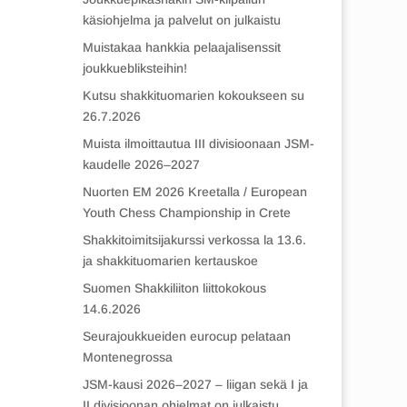
käsiohjelma ja palvelut on julkaistu
Muistakaa hankkia pelaajalisenssit
joukkuebliksteihin!
Kutsu shakkituomarien kokoukseen su
26.7.2026
Muista ilmoittautua III divisioonaan JSM-
kaudelle 2026–2027
Nuorten EM 2026 Kreetalla / European
Youth Chess Championship in Crete
Shakkitoimitsijakurssi verkossa la 13.6.
ja shakkituomarien kertauskoe
Suomen Shakkiliiton liittokokous
14.6.2026
Seurajoukkueiden eurocup pelataan
Montenegrossa
JSM-kausi 2026–2027 – liigan sekä I ja
II divisioonan ohjelmat on julkaistu