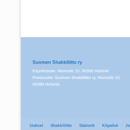
Suomen Shakkiliitto ry
Käyntiosoite: Hiomotie 10, 00380 Helsinki
Postiosoite: Suomen Shakkiliitto ry, Hiomotie 10,
00380 Helsinki
Uutiset
Shakkiliitto
Säännöt
Kilpailut
J