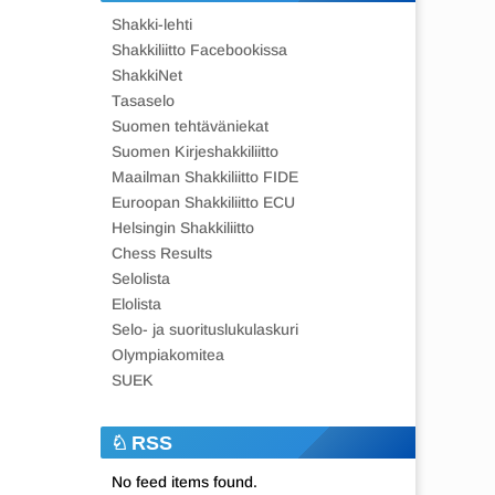
Shakki-lehti
Shakkiliitto Facebookissa
ShakkiNet
Tasaselo
Suomen tehtäväniekat
Suomen Kirjeshakkiliitto
Maailman Shakkiliitto FIDE
Euroopan Shakkiliitto ECU
Helsingin Shakkiliitto
Chess Results
Selolista
Elolista
Selo- ja suorituslukulaskuri
Olympiakomitea
SUEK
RSS
No feed items found.