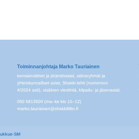
Toiminnanjohtaja Marko Tauriainen
kansainväliset ja järjestöasiat, sidosryhmät ja
yhteiskunnalliset asiat, Shakki-lehti (numeroon
4/2024 asti), sisäinen viestintä, kilpailu- ja jäsenasiat.
050 5813500 (ma–ke klo 10–12)
marko.tauriainen@shakkiliitto.fi
oukkue-SM