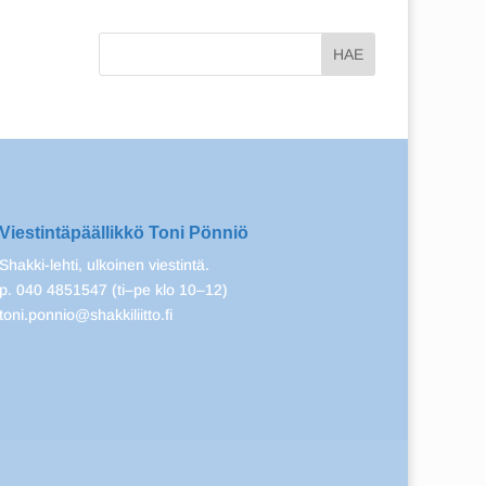
Viestintäpäällikkö Toni Pönniö
Shakki-lehti, ulkoinen viestintä.
p. 040 4851547 (ti–pe klo 10–12)
toni.ponnio@shakkiliitto.fi