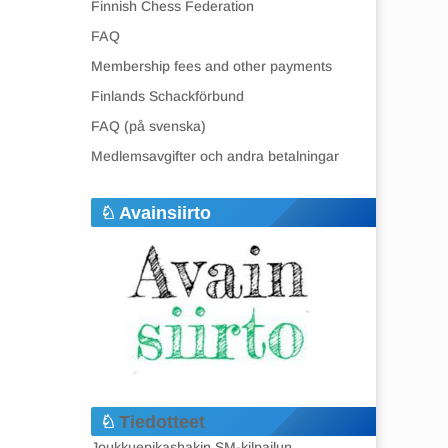
Finnish Chess Federation
FAQ
Membership fees and other payments
Finlands Schackförbund
FAQ (på svenska)
Medlemsavgifter och andra betalningar
Avainsiirto
Tiedotteet
Joukkuepikashakin SM-kilpailun