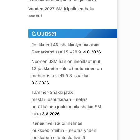
Vuoden 2027 SM-kilpailujen haku
avattu!
Uutiset
Joukkueet 46. shakkiolympialaisiin
Samarkandissa 15.–28.9.
4.8.2026
Nuorten JSM:ään on ilmoittautunut
12 joukkuetta – ilmoittautuminen on
mahdollista vielä 9.8. saakka!
3.8.2026
Tammer-Shakki jatkoi
mestaruusputkeaan – neljäs
peräkkäinen joukkuepikashakin SM-
kulta
3.8.2026
Kansainvälistä tunnelmaa
joukkueblixteihin – seuraa yhden
joukkueen suoritusta livenä!