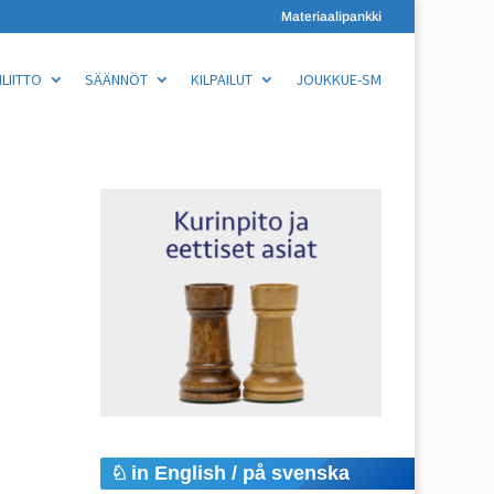
Materiaalipankki
LIITTO
SÄÄNNÖT
KILPAILUT
JOUKKUE-SM
in English / på svenska