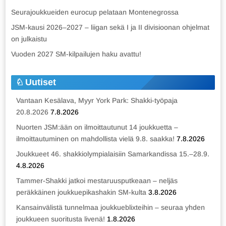
Seurajoukkueiden eurocup pelataan Montenegrossa
JSM-kausi 2026–2027 – liigan sekä I ja II divisioonan ohjelmat
on julkaistu
Vuoden 2027 SM-kilpailujen haku avattu!
Uutiset
Vantaan Kesälava, Myyr York Park: Shakki-työpaja
20.8.2026
7.8.2026
Nuorten JSM:ään on ilmoittautunut 14 joukkuetta –
ilmoittautuminen on mahdollista vielä 9.8. saakka!
7.8.2026
Joukkueet 46. shakkiolympialaisiin Samarkandissa 15.–28.9.
4.8.2026
Tammer-Shakki jatkoi mestaruusputkeaan – neljäs
peräkkäinen joukkuepikashakin SM-kulta
3.8.2026
Kansainvälistä tunnelmaa joukkueblixteihin – seuraa yhden
joukkueen suoritusta livenä!
1.8.2026