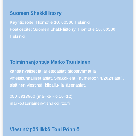
Suomen Shakkiliitto ry
Käyntiosoite: Hiomotie 10, 00380 Helsinki
Postiosoite: Suomen Shakkiliitto ry, Hiomotie 10, 00380
Helsinki
Toiminnanjohtaja Marko Tauriainen
kansainväliset ja järjestöasiat, sidosryhmät ja
yhteiskunnalliset asiat, Shakki-lehti (numeroon 4/2024 asti),
sisäinen viestintä, kilpailu- ja jäsenasiat.
050 5813500 (ma–ke klo 10–12)
marko.tauriainen@shakkiliitto.fi
Viestintäpäällikkö Toni Pönniö