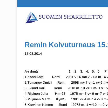
Remin Koivuturnaus 15.
18.03.2014
A-ryhmä 1. 2. 3. 4. 5. 6. P S
1 Kahri Antti Remi 2051 v+ 6 m= 2 v+ 3 m+ 4 v
2 Tumanov Dmitri Remi 2098 m+ 7 v= 1 v+ 6 m+ 
3 Eklund Kari Remi 2018 m+10 v= 7 m- 1 v+ 5 m
4 Riipinen Juha Hm-93 1975 m= 5 v+ 9 m- 7 v- 1
5 Mujunen Martti KymS 1981 v= 4 m+14 v- 8 m- 
6 Karvinen Kimmo Remi 2078 m- 1 v+10 m- 2 v+ 