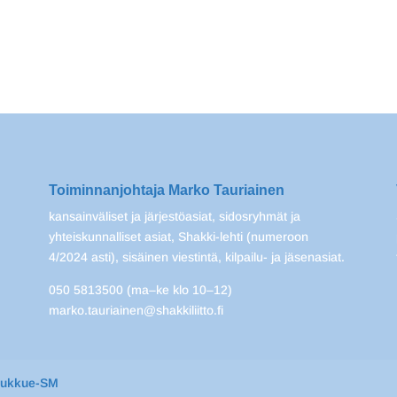
Toiminnanjohtaja Marko Tauriainen
kansainväliset ja järjestöasiat, sidosryhmät ja
yhteiskunnalliset asiat, Shakki-lehti (numeroon
4/2024 asti), sisäinen viestintä, kilpailu- ja jäsenasiat.
050 5813500 (ma–ke klo 10–12)
marko.tauriainen@shakkiliitto.fi
oukkue-SM