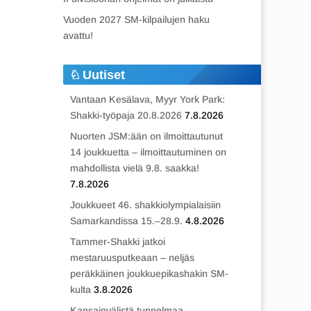
Vuoden 2027 SM-kilpailujen haku
avattu!
Uutiset
Vantaan Kesälava, Myyr York Park:
Shakki-työpaja 20.8.2026
7.8.2026
Nuorten JSM:ään on ilmoittautunut
14 joukkuetta – ilmoittautuminen on
mahdollista vielä 9.8. saakka!
7.8.2026
Joukkueet 46. shakkiolympialaisiin
Samarkandissa 15.–28.9.
4.8.2026
Tammer-Shakki jatkoi
mestaruusputkeaan – neljäs
peräkkäinen joukkuepikashakin SM-
kulta
3.8.2026
Kansainvälistä tunnelmaa