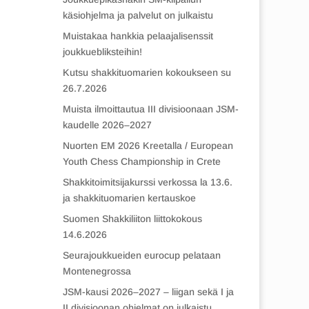
käsiohjelma ja palvelut on julkaistu
Muistakaa hankkia pelaajalisenssit
joukkuebliksteihin!
Kutsu shakkituomarien kokoukseen su
26.7.2026
Muista ilmoittautua III divisioonaan JSM-
kaudelle 2026–2027
Nuorten EM 2026 Kreetalla / European
Youth Chess Championship in Crete
Shakkitoimitsijakurssi verkossa la 13.6.
ja shakkituomarien kertauskoe
Suomen Shakkiliiton liittokokous
14.6.2026
Seurajoukkueiden eurocup pelataan
Montenegrossa
JSM-kausi 2026–2027 – liigan sekä I ja
II divisioonan ohjelmat on julkaistu