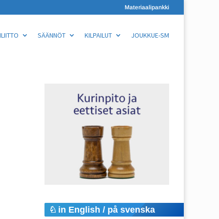
Materiaalipankki
LIITTO
SÄÄNNÖT
KILPAILUT
JOUKKUE-SM
in English / på svenska