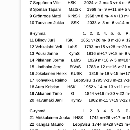
7 Seppänen Ville HSK 2024 v- 2 m= 3 v+ 4 m- 6
8 Sjöman Tapani MatSK 1969 m= 9 v+11 m+ 5 v- 
9 Grönroos Matti KirkSK 1968 v= 8 m- 4 v+13 m+1
10 Tuovinen Jukka SSK 2033 v- 3 m- 6 v=14 m-
B-ryhmä 1. 2. 3. 4. 5. 6. P S
11 Blinov Jurij HSK 1851 v+20 m- 8 m-18 v+19
12 Vehkalahti Veli LahS 1793 m+15 v+28 m+20 v-
13 Pousi Janne KymS 1816 m+17 v+18 m- 9 v+1
14 Pitkänen Jorma LahS 1929 m+18 v- 5 m=10 v+
15 Lindholm Jere EtVaS 1783 v-12 m+16 v+21 m
16 Jokelainen Heikki KUSK 1819 m-19 v-15 m+17 
17 Kohvakka Raimo LeppSisu 1795 v-13 m-21 v-1
18 Aura Kristian HSK 1952 v-14 m-13 v+11 m+27
19 Akkanen Timo G 1844 v+16 m-20 v-22 m-11
20 Havumäki Jani KymS 1902 m-11 v+19 v-12 m-
C-ryhmä 1. 2. 3. 4. 5. 6. P S
21 Miikkulainen Jouko I-HSK 1742 m+26 v+17 m-1
22 Kangas Mauno LeppSisu 1744 m+29 v+23 m+19