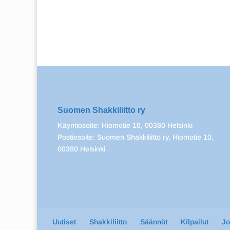
Suomen Shakkiliitto ry
Käyntiosoite: Hiomotie 10, 00380 Helsinki
Postiosoite: Suomen Shakkiliitto ry, Hiomotie 10,
00380 Helsinki
Uutiset
Shakkiliitto
Säännöt
Kilpailut
J