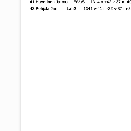
41 Haverinen Jarmo EtVaS 1314 m+42 v-37 m-40 
42 Pohjola Jari LahS 1341 v-41 m-32 v-37 m-35