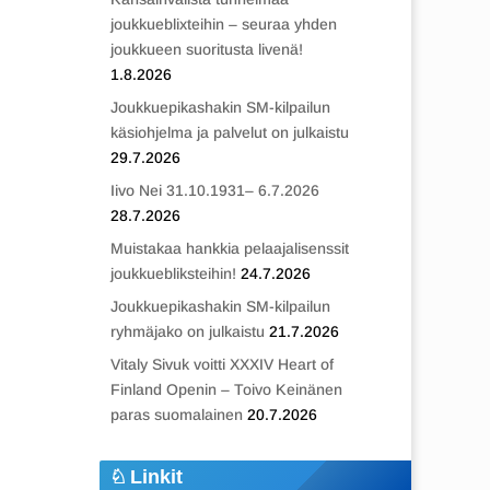
joukkueblixteihin – seuraa yhden
joukkueen suoritusta livenä!
1.8.2026
Joukkuepikashakin SM-kilpailun
käsiohjelma ja palvelut on julkaistu
29.7.2026
Iivo Nei 31.10.1931– 6.7.2026
28.7.2026
Muistakaa hankkia pelaajalisenssit
joukkuebliksteihin!
24.7.2026
Joukkuepikashakin SM-kilpailun
ryhmäjako on julkaistu
21.7.2026
Vitaly Sivuk voitti XXXIV Heart of
Finland Openin – Toivo Keinänen
paras suomalainen
20.7.2026
Linkit