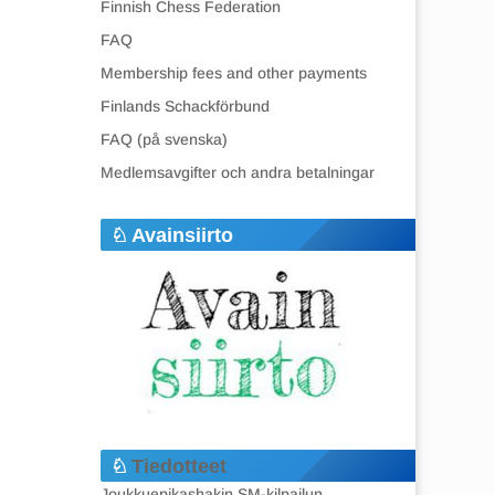
Finnish Chess Federation
FAQ
Membership fees and other payments
Finlands Schackförbund
FAQ (på svenska)
Medlemsavgifter och andra betalningar
Avainsiirto
Tiedotteet
Joukkuepikashakin SM-kilpailun