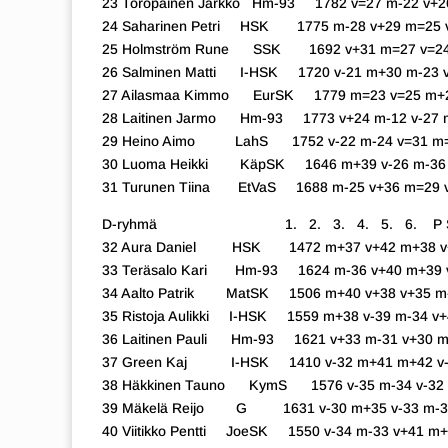
23 Toropainen Jarkko Hm-93 1782 v=27 m-22 v+2
24 Saharinen Petri HSK 1775 m-28 v+29 m=25 v
25 Holmström Rune SSK 1692 v+31 m=27 v=24 
26 Salminen Matti I-HSK 1720 v-21 m+30 m-23 v
27 Ailasmaa Kimmo EurSK 1779 m=23 v=25 m+28
28 Laitinen Jarmo Hm-93 1773 v+24 m-12 v-27 m
29 Heino Aimo LahS 1752 v-22 m-24 v=31 m=2
30 Luoma Heikki KäpSK 1646 m+39 v-26 m-36 v
31 Turunen Tiina EtVaS 1688 m-25 v+36 m=29 v-
D-ryhmä 1. 2. 3. 4. 5. 6. P S
32 Aura Daniel HSK 1472 m+37 v+42 m+38 v+3
33 Teräsalo Kari Hm-93 1624 m-36 v+40 m+39 v
34 Aalto Patrik MatSK 1506 m+40 v+38 v+35 m-
35 Ristoja Aulikki I-HSK 1559 m+38 v-39 m-34 v+
36 Laitinen Pauli Hm-93 1621 v+33 m-31 v+30 m
37 Green Kaj I-HSK 1410 v-32 m+41 m+42 v-4
38 Häkkinen Tauno KymS 1576 v-35 m-34 v-32 
39 Mäkelä Reijo G 1631 v-30 m+35 v-33 m-32 
40 Viitikko Pentti JoeSK 1550 v-34 m-33 v+41 m+