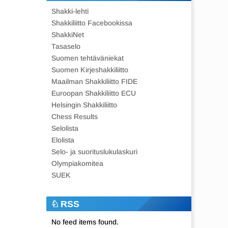
Shakki-lehti
Shakkiliitto Facebookissa
ShakkiNet
Tasaselo
Suomen tehtäväniekat
Suomen Kirjeshakkiliitto
Maailman Shakkiliitto FIDE
Euroopan Shakkiliitto ECU
Helsingin Shakkiliitto
Chess Results
Selolista
Elolista
Selo- ja suorituslukulaskuri
Olympiakomitea
SUEK
RSS
No feed items found.