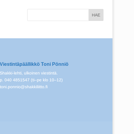
Viestintäpäällikkö Toni Pönniö
Shakki-lehti, ulkoinen viestintä.
p. 040 4851547 (ti–pe klo 10–12)
toni.ponnio@shakkiliitto.fi