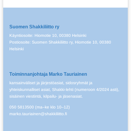
Suomen Shakkiliitto ry
Käyntiosoite: Hiomotie 10, 00380 Helsinki
Postiosoite: Suomen Shakkiliitto ry, Hiomotie 10, 00380
Helsinki
Toiminnanjohtaja Marko Tauriainen
kansainväliset ja järjestöasiat, sidosryhmät ja
yhteiskunnalliset asiat, Shakki-lehti (numeroon 4/2024 asti),
sisäinen viestintä, kilpailu- ja jäsenasiat.
050 5813500 (ma–ke klo 10–12)
marko.tauriainen@shakkiliitto.fi