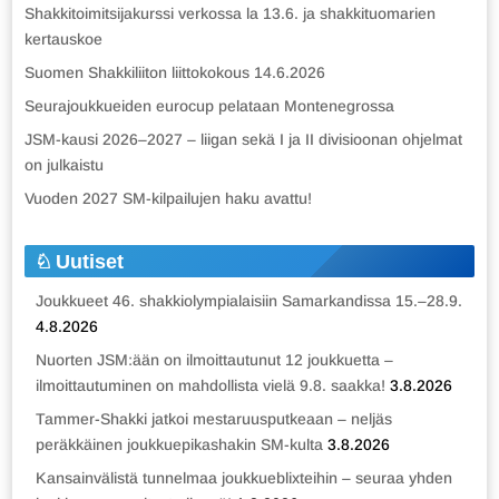
Shakkitoimitsijakurssi verkossa la 13.6. ja shakkituomarien
kertauskoe
Suomen Shakkiliiton liittokokous 14.6.2026
Seurajoukkueiden eurocup pelataan Montenegrossa
JSM-kausi 2026–2027 – liigan sekä I ja II divisioonan ohjelmat
on julkaistu
Vuoden 2027 SM-kilpailujen haku avattu!
Uutiset
Joukkueet 46. shakkiolympialaisiin Samarkandissa 15.–28.9.
4.8.2026
Nuorten JSM:ään on ilmoittautunut 12 joukkuetta –
ilmoittautuminen on mahdollista vielä 9.8. saakka!
3.8.2026
Tammer-Shakki jatkoi mestaruusputkeaan – neljäs
peräkkäinen joukkuepikashakin SM-kulta
3.8.2026
Kansainvälistä tunnelmaa joukkueblixteihin – seuraa yhden