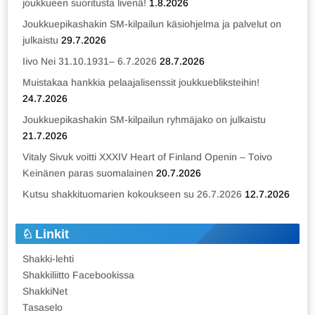
joukkueen suoritusta livenä!
1.8.2026
Joukkuepikashakin SM-kilpailun käsiohjelma ja palvelut on
julkaistu
29.7.2026
Iivo Nei 31.10.1931– 6.7.2026
28.7.2026
Muistakaa hankkia pelaajalisenssit joukkuebliksteihin!
24.7.2026
Joukkuepikashakin SM-kilpailun ryhmäjako on julkaistu
21.7.2026
Vitaly Sivuk voitti XXXIV Heart of Finland Openin – Toivo
Keinänen paras suomalainen
20.7.2026
Kutsu shakkituomarien kokoukseen su 26.7.2026
12.7.2026
Linkit
Shakki-lehti
Shakkiliitto Facebookissa
ShakkiNet
Tasaselo