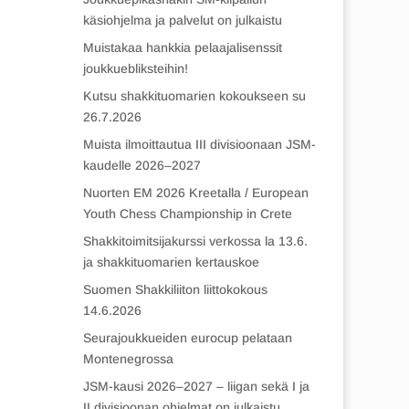
käsiohjelma ja palvelut on julkaistu
Muistakaa hankkia pelaajalisenssit
joukkuebliksteihin!
Kutsu shakkituomarien kokoukseen su
26.7.2026
Muista ilmoittautua III divisioonaan JSM-
kaudelle 2026–2027
Nuorten EM 2026 Kreetalla / European
Youth Chess Championship in Crete
Shakkitoimitsijakurssi verkossa la 13.6.
ja shakkituomarien kertauskoe
Suomen Shakkiliiton liittokokous
14.6.2026
Seurajoukkueiden eurocup pelataan
Montenegrossa
JSM-kausi 2026–2027 – liigan sekä I ja
II divisioonan ohjelmat on julkaistu