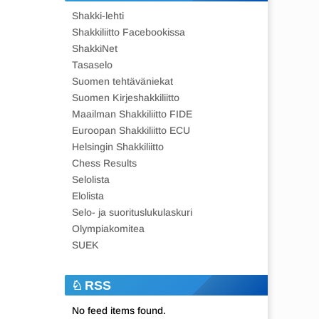
Shakki-lehti
Shakkiliitto Facebookissa
ShakkiNet
Tasaselo
Suomen tehtäväniekat
Suomen Kirjeshakkiliitto
Maailman Shakkiliitto FIDE
Euroopan Shakkiliitto ECU
Helsingin Shakkiliitto
Chess Results
Selolista
Elolista
Selo- ja suorituslukulaskuri
Olympiakomitea
SUEK
RSS
No feed items found.