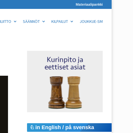
Materiaalipankki
LIITTO
SÄÄNNÖT
KILPAILUT
JOUKKUE-SM
in English / på svenska