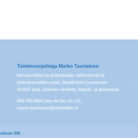
Toiminnanjohtaja Marko Tauriainen
kansainväliset ja järjestöasiat, sidosryhmät ja
yhteiskunnalliset asiat, Shakki-lehti (numeroon
4/2024 asti), sisäinen viestintä, kilpailu- ja jäsenasiat.
050 5813500 (ma–ke klo 10–12)
marko.tauriainen@shakkiliitto.fi
oukkue-SM