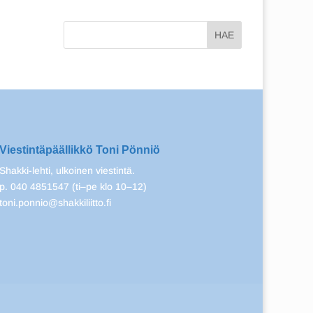
Viestintäpäällikkö Toni Pönniö
Shakki-lehti, ulkoinen viestintä.
p. 040 4851547 (ti–pe klo 10–12)
toni.ponnio@shakkiliitto.fi