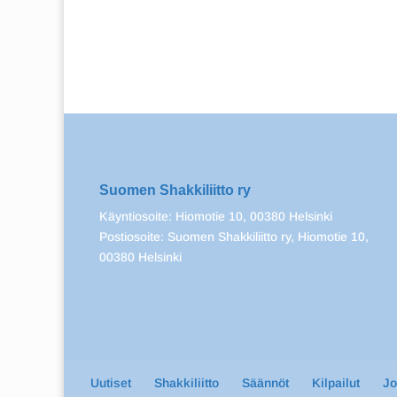
Suomen Shakkiliitto ry
Käyntiosoite: Hiomotie 10, 00380 Helsinki
Postiosoite: Suomen Shakkiliitto ry, Hiomotie 10,
00380 Helsinki
Uutiset
Shakkiliitto
Säännöt
Kilpailut
J