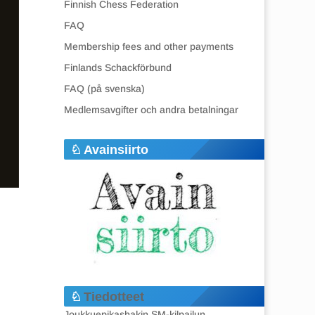
Finnish Chess Federation
FAQ
Membership fees and other payments
Finlands Schackförbund
FAQ (på svenska)
Medlemsavgifter och andra betalningar
Avainsiirto
Tiedotteet
Joukkuepikashakin SM-kilpailun