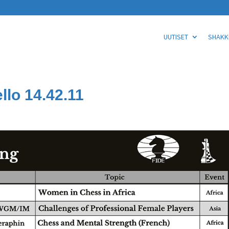
UUTISET
SHAKKI
llo 14.42.11