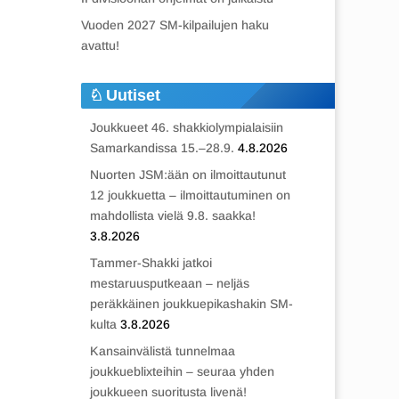
Vuoden 2027 SM-kilpailujen haku
avattu!
Uutiset
Joukkueet 46. shakkiolympialaisiin
Samarkandissa 15.–28.9.
4.8.2026
Nuorten JSM:ään on ilmoittautunut
12 joukkuetta – ilmoittautuminen on
mahdollista vielä 9.8. saakka!
3.8.2026
Tammer-Shakki jatkoi
mestaruusputkeaan – neljäs
peräkkäinen joukkuepikashakin SM-
kulta
3.8.2026
Kansainvälistä tunnelmaa
joukkueblixteihin – seuraa yhden
joukkueen suoritusta livenä!