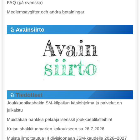
FAQ (på svenska)
Medlemsavgifter och andra betalningar
Avainsiirto
Tiedotteet
Joukkuepikashakin SM-kilpailun käsiohjelma ja palvelut on
julkaistu
Muistakaa hankkia pelaajalisenssit joukkuebliksteihin!
Kutsu shakkituomarien kokoukseen su 26.7.2026
Muista ilmoittautua III divisioonaan JSM-kaudelle 2026–2027