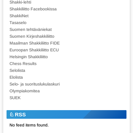
Shakki-lehti
Shakkiliitto Facebookissa
ShakkiNet
Tasaselo
Suomen tehtäväniekat
Suomen Kirjeshakkiliitto
Maailman Shakkiliitto FIDE
Euroopan Shakkiliitto ECU
Helsingin Shakkiliitto
Chess Results
Selolista
Elolista
Selo- ja suorituslukulaskuri
Olympiakomitea
SUEK
RSS
No feed items found.