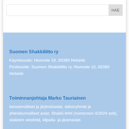
Suomen Shakkiliitto ry
Käyntiosoite: Hiomotie 10, 00380 Helsinki
Postiosoite: Suomen Shakkiliitto ry, Hiomotie 10, 00380
Helsinki
Toiminnanjohtaja Marko Tauriainen
kansainväliset ja järjestöasiat, sidosryhmät ja
yhteiskunnalliset asiat, Shakki-lehti (numeroon 4/2024 asti),
sisäinen viestintä, kilpailu- ja jäsenasiat.