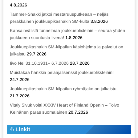
4.8.2026
Tammer-Shakki jatkoi mestaruusputkeaan – neljäs
peräkkäinen joukkuepikashakin SM-kulta
3.8.2026
Kansainvälistä tunnelmaa joukkueblixteihin – seuraa yhden
joukkueen suoritusta livenä!
1.8.2026
Joukkuepikashakin SM-kilpailun käsiohjelma ja palvelut on
julkaistu
29.7.2026
Iivo Nei 31.10.1931– 6.7.2026
28.7.2026
Muistakaa hankkia pelaajalisenssit joukkuebliksteihin!
24.7.2026
Joukkuepikashakin SM-kilpailun ryhmäjako on julkaistu
21.7.2026
Vitaly Sivuk voitti XXXIV Heart of Finland Openin – Toivo
Keinänen paras suomalainen
20.7.2026
Linkit