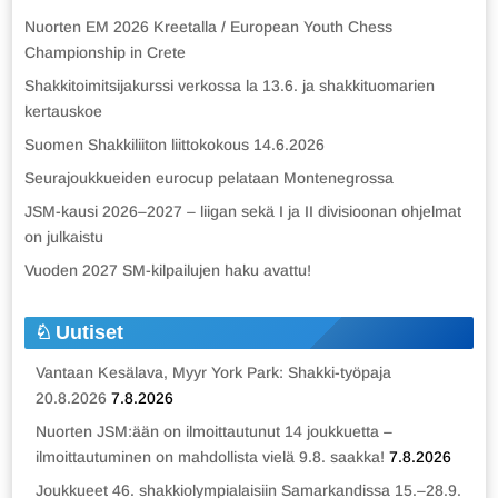
Nuorten EM 2026 Kreetalla / European Youth Chess
Championship in Crete
Shakkitoimitsijakurssi verkossa la 13.6. ja shakkituomarien
kertauskoe
Suomen Shakkiliiton liittokokous 14.6.2026
Seurajoukkueiden eurocup pelataan Montenegrossa
JSM-kausi 2026–2027 – liigan sekä I ja II divisioonan ohjelmat
on julkaistu
Vuoden 2027 SM-kilpailujen haku avattu!
Uutiset
Vantaan Kesälava, Myyr York Park: Shakki-työpaja
20.8.2026
7.8.2026
Nuorten JSM:ään on ilmoittautunut 14 joukkuetta –
ilmoittautuminen on mahdollista vielä 9.8. saakka!
7.8.2026
Joukkueet 46. shakkiolympialaisiin Samarkandissa 15.–28.9.