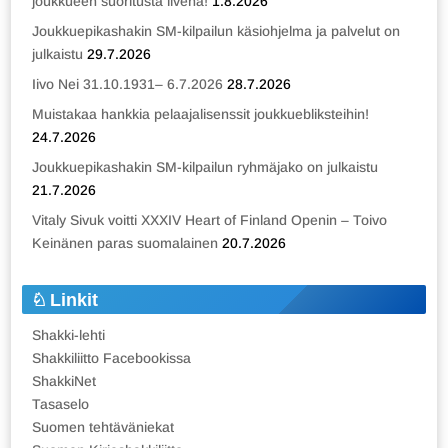
joukkueen suoritusta livenä!
1.8.2026
Joukkuepikashakin SM-kilpailun käsiohjelma ja palvelut on
julkaistu
29.7.2026
Iivo Nei 31.10.1931– 6.7.2026
28.7.2026
Muistakaa hankkia pelaajalisenssit joukkuebliksteihin!
24.7.2026
Joukkuepikashakin SM-kilpailun ryhmäjako on julkaistu
21.7.2026
Vitaly Sivuk voitti XXXIV Heart of Finland Openin – Toivo
Keinänen paras suomalainen
20.7.2026
Linkit
Shakki-lehti
Shakkiliitto Facebookissa
ShakkiNet
Tasaselo
Suomen tehtäväniekat