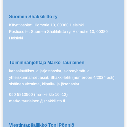
Suomen Shakkiliitto ry
Käyntiosoite: Hiomotie 10, 00380 Helsinki
Postiosoite: Suomen Shakkiliitto ry, Hiomotie 10, 00380
Helsinki
Toiminnanjohtaja Marko Tauriainen
kansainväliset ja järjestöasiat, sidosryhmät ja
yhteiskunnalliset asiat, Shakki-lehti (numeroon 4/2024 asti),
sisäinen viestintä, kilpailu- ja jäsenasiat.
050 5813500 (ma–ke klo 10–12)
marko.tauriainen@shakkiliitto.fi
Viestintäpäällikkö Toni Pönniö