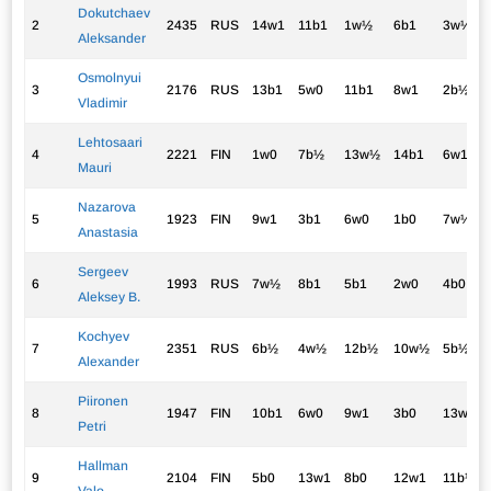
Dokutchaev
2
2435
RUS
14w1
11b1
1w½
6b1
3w½
Aleksander
Osmolnyui
3
2176
RUS
13b1
5w0
11b1
8w1
2b½
Vladimir
Lehtosaari
4
2221
FIN
1w0
7b½
13w½
14b1
6w1
Mauri
Nazarova
5
1923
FIN
9w1
3b1
6w0
1b0
7w½
Anastasia
Sergeev
6
1993
RUS
7w½
8b1
5b1
2w0
4b0
Aleksey B.
Kochyev
7
2351
RUS
6b½
4w½
12b½
10w½
5b½
Alexander
Piironen
8
1947
FIN
10b1
6w0
9w1
3b0
13w½
Petri
Hallman
9
2104
FIN
5b0
13w1
8b0
12w1
11b½