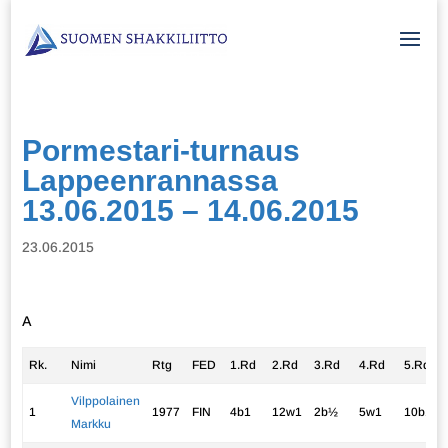
Pormestari-turnaus
Lappeenrannassa
13.06.2015 – 14.06.2015
23.06.2015
A
Rk.
Nimi
Rtg
FED
1.Rd
2.Rd
3.Rd
4.Rd
5.Rd
Vilppolainen
1
1977
FIN
4b1
12w1
2b½
5w1
10b1
Markku