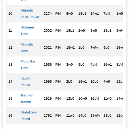
Valo
Heinola
10
2174
FIN
8w0
15b1
14w1
7b½
1w0
Vesa-Pekka
Hytönen
11
2002
FIN
16b1
2w0
3w0
15b1
9w½
Timo
Peurala
12
2021
FIN
15w1
1b0
7w½
9b0
16w1
Jussi
Munukka
13
1966
FIN
3w0
9b0
4b½
16w1
8b½
Timo
Kauko
14
1998
FIN
2b0
16w1
10b0
4w0
15b1
Pekka
Turunen
15
1919
FIN
12b0
10w0
16b½
11w0
14w0
Tuomo
Rintakoski
16
1791
FIN
11w0
14b0
15w½
13b0
12b0
Pentti