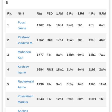
B
Rk.
Nimi
Rtg
FED
1.Rd
2.Rd
3.Rd
4.Rd
5.Rd
p
Pousi
1
1767
FIN
16b1
4w½
5b1
2b1
6w1
4
Janne
Pashkov
2
1762
RUS
17b1
11w1
7b1
1w0
4b½
3
Vladimir M.
Muhonen
3
1777
FIN
8w½
14b½
6w½
12b1
7w1
3
Kari
Kochiev
4
1684
RUS
18w1
1b½
8w½
11b1
2w½
3
Ivan A
Ruokokoski
5
1736
FIN
9w1
6b½
1w0
17b1
11w1
3
Aarne
Kovalainen
6
1643
FIN
12b1
5w½
3b½
10w1
1b0
3
Markus
Ahokas