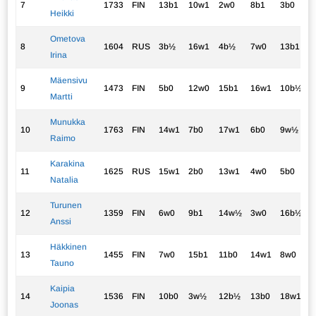
7
1733
FIN
13b1
10w1
2w0
8b1
3b0
3
Heikki
Ometova
8
1604
RUS
3b½
16w1
4b½
7w0
13b1
3
Irina
Mäensivu
9
1473
FIN
5b0
12w0
15b1
16w1
10b½
2
Martti
Munukka
10
1763
FIN
14w1
7b0
17w1
6b0
9w½
2
Raimo
Karakina
11
1625
RUS
15w1
2b0
13w1
4w0
5b0
2
Natalia
Turunen
12
1359
FIN
6w0
9b1
14w½
3w0
16b½
2
Anssi
Häkkinen
13
1455
FIN
7w0
15b1
11b0
14w1
8w0
2
Tauno
Kaipia
14
1536
FIN
10b0
3w½
12b½
13b0
18w1
2
Joonas