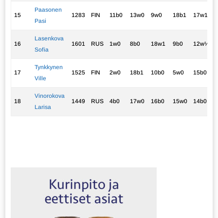
Paasonen
15
1283
FIN
11b0
13w0
9w0
18b1
17w1
2
Pasi
Lasenkova
16
1601
RUS
1w0
8b0
18w1
9b0
12w½
1
Sofia
Tynkkynen
17
1525
FIN
2w0
18b1
10b0
5w0
15b0
1
Ville
Vinorokova
18
1449
RUS
4b0
17w0
16b0
15w0
14b0
0
Larisa