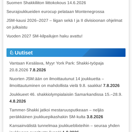
Suomen Shakkiliiton liittokokous 14.6.2026
Seurajoukkueiden eurocup pelataan Montenegrossa
JSM-kausi 2026–2027 – liigan sekä I ja II divisioonan ohjelmat
on julkaistu
Vuoden 2027 SM-kilpailujen haku avattu!
Uutiset
Vantaan Kesälava, Myyr York Park: Shakki-työpaja
20.8.2026
7.8.2026
Nuorten JSM:ään on ilmoittautunut 14 joukkuetta –
ilmoittautuminen on mahdollista vielä 9.8. saakka!
7.8.2026
Joukkueet 46. shakkiolympialaisiin Samarkandissa 15.–28.9.
4.8.2026
Tammer-Shakki jatkoi mestaruusputkeaan – neljäs
peräkkäinen joukkuepikashakin SM-kulta
3.8.2026
Kansainvälistä tunnelmaa joukkueblixteihin – seuraa yhden