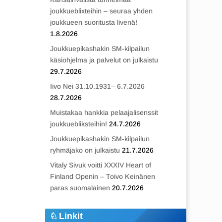
joukkueblixteihin – seuraa yhden
joukkueen suoritusta livenä!
1.8.2026
Joukkuepikashakin SM-kilpailun
käsiohjelma ja palvelut on julkaistu
29.7.2026
Iivo Nei 31.10.1931– 6.7.2026
28.7.2026
Muistakaa hankkia pelaajalisenssit
joukkuebliksteihin!
24.7.2026
Joukkuepikashakin SM-kilpailun
ryhmäjako on julkaistu
21.7.2026
Vitaly Sivuk voitti XXXIV Heart of
Finland Openin – Toivo Keinänen
paras suomalainen
20.7.2026
Linkit