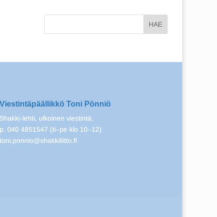
Viestintäpäällikkö Toni Pönniö
Shakki-lehti, ulkoinen viestintä.
p. 040 4851547 (ti–pe klo 10–12)
toni.ponnio@shakkiliitto.fi