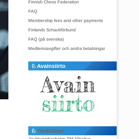
Finnish Chess Federation
FAQ
Membership fees and other payments
Finlands Schackförbund
FAQ (på svenska)
Medlemsavgifter och andra betalningar
Avainsiirto
Tiedotteet
Joukkuepikashakin SM-kilpailun