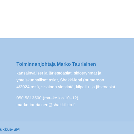
Toiminnanjohtaja Marko Tauriainen
kansainväliset ja järjestöasiat, sidosryhmät ja
yhteiskunnalliset asiat, Shakki-lehti (numeroon
4/2024 asti), sisäinen viestintä, kilpailu- ja jäsenasiat.
050 5813500 (ma–ke klo 10–12)
marko.tauriainen@shakkiliitto.fi
oukkue-SM