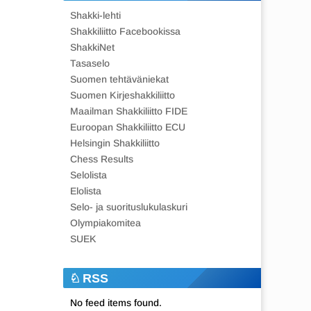
Shakki-lehti
Shakkiliitto Facebookissa
ShakkiNet
Tasaselo
Suomen tehtäväniekat
Suomen Kirjeshakkiliitto
Maailman Shakkiliitto FIDE
Euroopan Shakkiliitto ECU
Helsingin Shakkiliitto
Chess Results
Selolista
Elolista
Selo- ja suorituslukulaskuri
Olympiakomitea
SUEK
RSS
No feed items found.