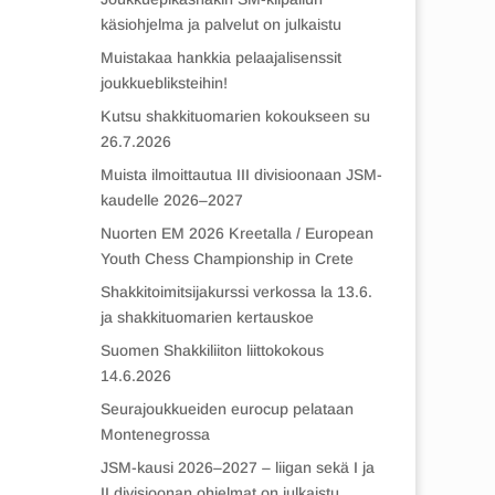
käsiohjelma ja palvelut on julkaistu
Muistakaa hankkia pelaajalisenssit
joukkuebliksteihin!
Kutsu shakkituomarien kokoukseen su
26.7.2026
Muista ilmoittautua III divisioonaan JSM-
kaudelle 2026–2027
Nuorten EM 2026 Kreetalla / European
Youth Chess Championship in Crete
Shakkitoimitsijakurssi verkossa la 13.6.
ja shakkituomarien kertauskoe
Suomen Shakkiliiton liittokokous
14.6.2026
Seurajoukkueiden eurocup pelataan
Montenegrossa
JSM-kausi 2026–2027 – liigan sekä I ja
II divisioonan ohjelmat on julkaistu