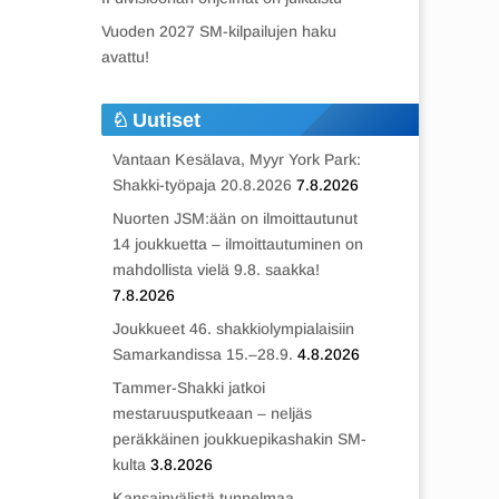
Vuoden 2027 SM-kilpailujen haku
avattu!
Uutiset
Vantaan Kesälava, Myyr York Park:
Shakki-työpaja 20.8.2026
7.8.2026
Nuorten JSM:ään on ilmoittautunut
14 joukkuetta – ilmoittautuminen on
mahdollista vielä 9.8. saakka!
7.8.2026
Joukkueet 46. shakkiolympialaisiin
Samarkandissa 15.–28.9.
4.8.2026
Tammer-Shakki jatkoi
mestaruusputkeaan – neljäs
peräkkäinen joukkuepikashakin SM-
kulta
3.8.2026
Kansainvälistä tunnelmaa