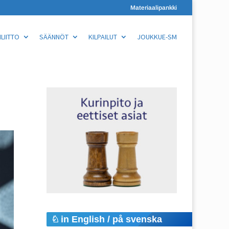
Materiaalipankki
LIITTO
SÄÄNNÖT
KILPAILUT
JOUKKUE-SM
in English / på svenska