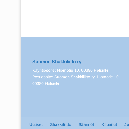
Suomen Shakkiliitto ry
Käyntiosoite: Hiomotie 10, 00380 Helsinki
Postiosoite: Suomen Shakkiliitto ry, Hiomotie 10,
00380 Helsinki
Uutiset
Shakkiliitto
Säännöt
Kilpailut
J