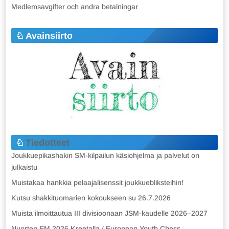
Medlemsavgifter och andra betalningar
Avainsiirto
Tiedotteet
Joukkuepikashakin SM-kilpailun käsiohjelma ja palvelut on
julkaistu
Muistakaa hankkia pelaajalisenssit joukkuebliksteihin!
Kutsu shakkituomarien kokoukseen su 26.7.2026
Muista ilmoittautua III divisioonaan JSM-kaudelle 2026–2027
Nuorten EM 2026 Kreetalla / European Youth Chess