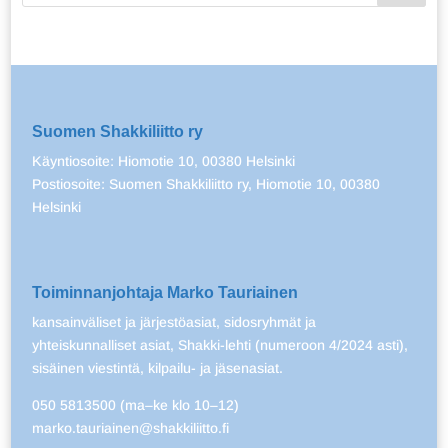
Suomen Shakkiliitto ry
Käyntiosoite: Hiomotie 10, 00380 Helsinki
Postiosoite: Suomen Shakkiliitto ry, Hiomotie 10, 00380
Helsinki
Toiminnanjohtaja Marko Tauriainen
kansainväliset ja järjestöasiat, sidosryhmät ja
yhteiskunnalliset asiat, Shakki-lehti (numeroon 4/2024 asti),
sisäinen viestintä, kilpailu- ja jäsenasiat.
050 5813500 (ma–ke klo 10–12)
marko.tauriainen@shakkiliitto.fi