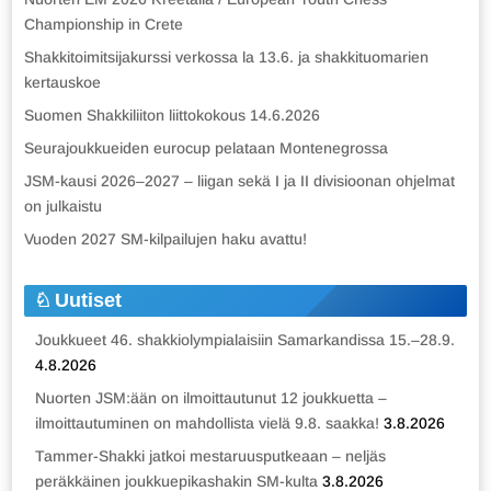
Championship in Crete
Shakkitoimitsijakurssi verkossa la 13.6. ja shakkituomarien
kertauskoe
Suomen Shakkiliiton liittokokous 14.6.2026
Seurajoukkueiden eurocup pelataan Montenegrossa
JSM-kausi 2026–2027 – liigan sekä I ja II divisioonan ohjelmat
on julkaistu
Vuoden 2027 SM-kilpailujen haku avattu!
Uutiset
Joukkueet 46. shakkiolympialaisiin Samarkandissa 15.–28.9.
4.8.2026
Nuorten JSM:ään on ilmoittautunut 12 joukkuetta –
ilmoittautuminen on mahdollista vielä 9.8. saakka!
3.8.2026
Tammer-Shakki jatkoi mestaruusputkeaan – neljäs
peräkkäinen joukkuepikashakin SM-kulta
3.8.2026