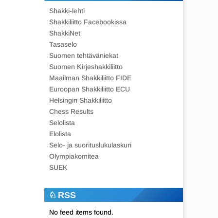
Shakki-lehti
Shakkiliitto Facebookissa
ShakkiNet
Tasaselo
Suomen tehtäväniekat
Suomen Kirjeshakkiliitto
Maailman Shakkiliitto FIDE
Euroopan Shakkiliitto ECU
Helsingin Shakkiliitto
Chess Results
Selolista
Elolista
Selo- ja suorituslukulaskuri
Olympiakomitea
SUEK
RSS
No feed items found.