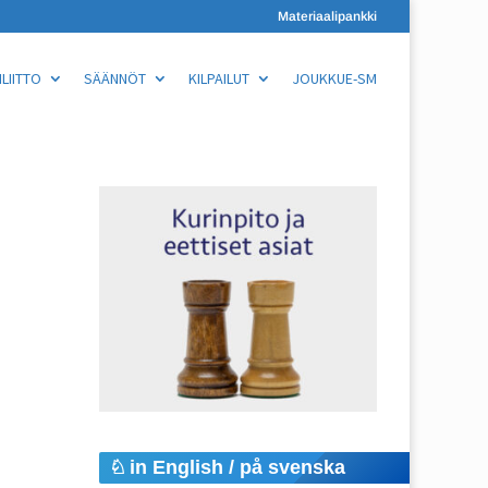
Materiaalipankki
LIITTO
SÄÄNNÖT
KILPAILUT
JOUKKUE-SM
in English / på svenska