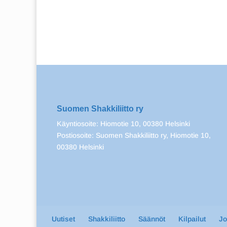
Suomen Shakkiliitto ry
Käyntiosoite: Hiomotie 10, 00380 Helsinki
Postiosoite: Suomen Shakkiliitto ry, Hiomotie 10,
00380 Helsinki
Uutiset
Shakkiliitto
Säännöt
Kilpailut
J