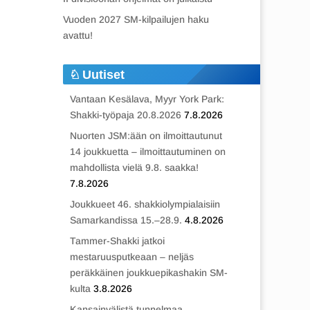
Vuoden 2027 SM-kilpailujen haku
avattu!
Uutiset
Vantaan Kesälava, Myyr York Park:
Shakki-työpaja 20.8.2026
7.8.2026
Nuorten JSM:ään on ilmoittautunut
14 joukkuetta – ilmoittautuminen on
mahdollista vielä 9.8. saakka!
7.8.2026
Joukkueet 46. shakkiolympialaisiin
Samarkandissa 15.–28.9.
4.8.2026
Tammer-Shakki jatkoi
mestaruusputkeaan – neljäs
peräkkäinen joukkuepikashakin SM-
kulta
3.8.2026
Kansainvälistä tunnelmaa