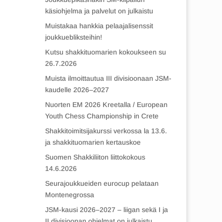
käsiohjelma ja palvelut on julkaistu
Muistakaa hankkia pelaajalisenssit
joukkuebliksteihin!
Kutsu shakkituomarien kokoukseen su
26.7.2026
Muista ilmoittautua III divisioonaan JSM-
kaudelle 2026–2027
Nuorten EM 2026 Kreetalla / European
Youth Chess Championship in Crete
Shakkitoimitsijakurssi verkossa la 13.6.
ja shakkituomarien kertauskoe
Suomen Shakkiliiton liittokokous
14.6.2026
Seurajoukkueiden eurocup pelataan
Montenegrossa
JSM-kausi 2026–2027 – liigan sekä I ja
II divisioonan ohjelmat on julkaistu