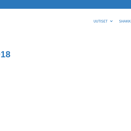
UUTISET
SHAKKI
018