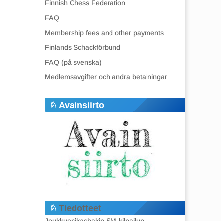
Finnish Chess Federation
FAQ
Membership fees and other payments
Finlands Schackförbund
FAQ (på svenska)
Medlemsavgifter och andra betalningar
Avainsiirto
Tiedotteet
Joukkuepikashakin SM-kilpailun