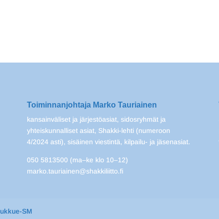
Toiminnanjohtaja Marko Tauriainen
kansainväliset ja järjestöasiat, sidosryhmät ja
yhteiskunnalliset asiat, Shakki-lehti (numeroon
4/2024 asti), sisäinen viestintä, kilpailu- ja jäsenasiat.
050 5813500 (ma–ke klo 10–12)
marko.tauriainen@shakkiliitto.fi
oukkue-SM