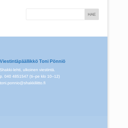
Viestintäpäällikkö Toni Pönniö
Shakki-lehti, ulkoinen viestintä.
p. 040 4851547 (ti–pe klo 10–12)
toni.ponnio@shakkiliitto.fi