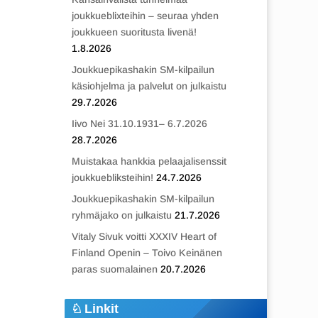
joukkueblixteihin – seuraa yhden
joukkueen suoritusta livenä!
1.8.2026
Joukkuepikashakin SM-kilpailun
käsiohjelma ja palvelut on julkaistu
29.7.2026
Iivo Nei 31.10.1931– 6.7.2026
28.7.2026
Muistakaa hankkia pelaajalisenssit
joukkuebliksteihin!
24.7.2026
Joukkuepikashakin SM-kilpailun
ryhmäjako on julkaistu
21.7.2026
Vitaly Sivuk voitti XXXIV Heart of
Finland Openin – Toivo Keinänen
paras suomalainen
20.7.2026
Linkit