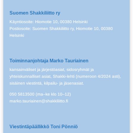
Suomen Shakkiliitto ry
Käyntiosoite: Hiomotie 10, 00380 Helsinki
Postiosoite: Suomen Shakkiliitto ry, Hiomotie 10, 00380
Helsinki
Toiminnanjohtaja Marko Tauriainen
kansainväliset ja järjestöasiat, sidosryhmät ja
yhteiskunnalliset asiat, Shakki-lehti (numeroon 4/2024 asti),
sisäinen viestintä, kilpailu- ja jäsenasiat.
050 5813500 (ma–ke klo 10–12)
marko.tauriainen@shakkiliitto.fi
Viestintäpäällikkö Toni Pönniö