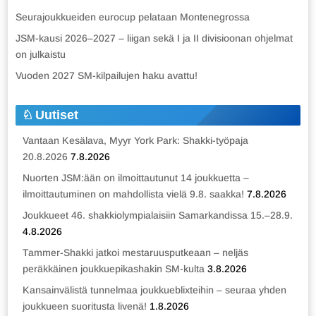
Seurajoukkueiden eurocup pelataan Montenegrossa
JSM-kausi 2026–2027 – liigan sekä I ja II divisioonan ohjelmat
on julkaistu
Vuoden 2027 SM-kilpailujen haku avattu!
Uutiset
Vantaan Kesälava, Myyr York Park: Shakki-työpaja
20.8.2026
7.8.2026
Nuorten JSM:ään on ilmoittautunut 14 joukkuetta –
ilmoittautuminen on mahdollista vielä 9.8. saakka!
7.8.2026
Joukkueet 46. shakkiolympialaisiin Samarkandissa 15.–28.9.
4.8.2026
Tammer-Shakki jatkoi mestaruusputkeaan – neljäs
peräkkäinen joukkuepikashakin SM-kulta
3.8.2026
Kansainvälistä tunnelmaa joukkueblixteihin – seuraa yhden
joukkueen suoritusta livenä!
1.8.2026