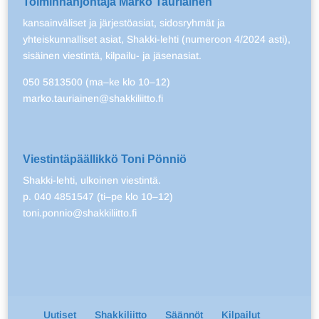
Toiminnanjohtaja Marko Tauriainen
kansainväliset ja järjestöasiat, sidosryhmät ja
yhteiskunnalliset asiat, Shakki-lehti (numeroon 4/2024 asti),
sisäinen viestintä, kilpailu- ja jäsenasiat.
050 5813500 (ma–ke klo 10–12)
marko.tauriainen@shakkiliitto.fi
Viestintäpäällikkö Toni Pönniö
Shakki-lehti, ulkoinen viestintä.
p. 040 4851547 (ti–pe klo 10–12)
toni.ponnio@shakkiliitto.fi
Uutiset
Shakkiliitto
Säännöt
Kilpailut