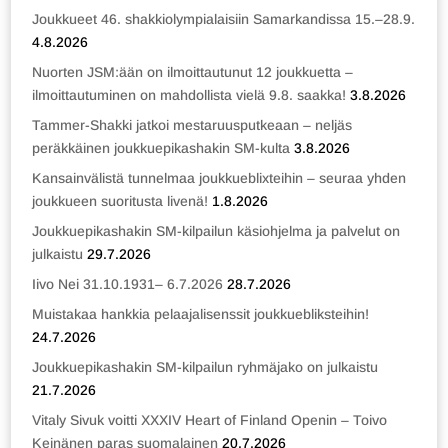
Joukkueet 46. shakkiolympialaisiin Samarkandissa 15.–28.9.
4.8.2026
Nuorten JSM:ään on ilmoittautunut 12 joukkuetta –
ilmoittautuminen on mahdollista vielä 9.8. saakka!
3.8.2026
Tammer-Shakki jatkoi mestaruusputkeaan – neljäs
peräkkäinen joukkuepikashakin SM-kulta
3.8.2026
Kansainvälistä tunnelmaa joukkueblixteihin – seuraa yhden
joukkueen suoritusta livenä!
1.8.2026
Joukkuepikashakin SM-kilpailun käsiohjelma ja palvelut on
julkaistu
29.7.2026
Iivo Nei 31.10.1931– 6.7.2026
28.7.2026
Muistakaa hankkia pelaajalisenssit joukkuebliksteihin!
24.7.2026
Joukkuepikashakin SM-kilpailun ryhmäjako on julkaistu
21.7.2026
Vitaly Sivuk voitti XXXIV Heart of Finland Openin – Toivo
Keinänen paras suomalainen
20.7.2026