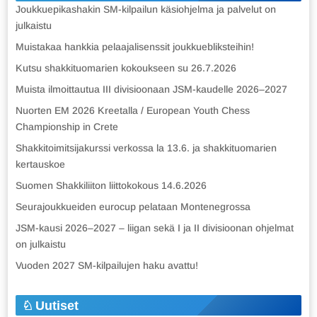
Joukkuepikashakin SM-kilpailun käsiohjelma ja palvelut on
julkaistu
Muistakaa hankkia pelaajalisenssit joukkuebliksteihin!
Kutsu shakkituomarien kokoukseen su 26.7.2026
Muista ilmoittautua III divisioonaan JSM-kaudelle 2026–2027
Nuorten EM 2026 Kreetalla / European Youth Chess
Championship in Crete
Shakkitoimitsijakurssi verkossa la 13.6. ja shakkituomarien
kertauskoe
Suomen Shakkiliiton liittokokous 14.6.2026
Seurajoukkueiden eurocup pelataan Montenegrossa
JSM-kausi 2026–2027 – liigan sekä I ja II divisioonan ohjelmat
on julkaistu
Vuoden 2027 SM-kilpailujen haku avattu!
Uutiset