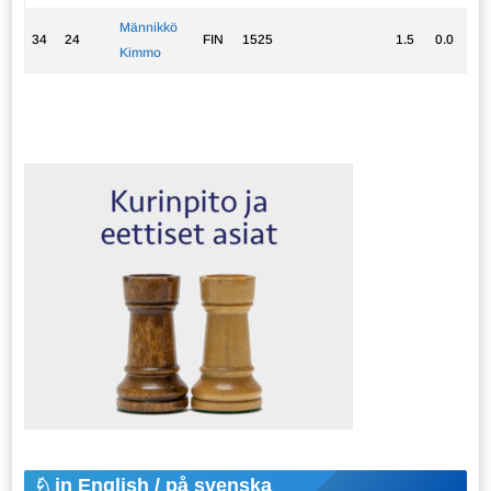
Männikkö
34
24
FIN
1525
1.5
0.0
1
Kimmo
in English / på svenska