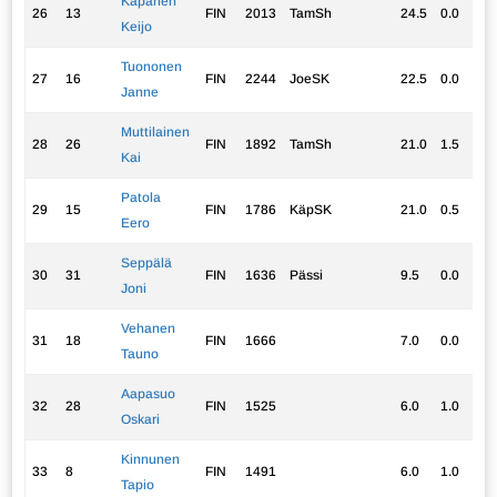
Kapanen
26
13
FIN
2013
TamSh
24.5
0.0
20
Keijo
Tuononen
27
16
FIN
2244
JoeSK
22.5
0.0
22
Janne
Muttilainen
28
26
FIN
1892
TamSh
21.0
1.5
15
Kai
Patola
29
15
FIN
1786
KäpSK
21.0
0.5
17
Eero
Seppälä
30
31
FIN
1636
Pässi
9.5
0.0
9
Joni
Vehanen
31
18
FIN
1666
7.0
0.0
5
Tauno
Aapasuo
32
28
FIN
1525
6.0
1.0
6
Oskari
Kinnunen
33
8
FIN
1491
6.0
1.0
6
Tapio