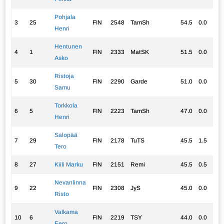
Pohjala
3
25
FIN
2548
TamSh
54.5
0.0
53
Henri
Hentunen
4
1
FIN
2333
MatSK
51.5
0.0
48
Asko
Ristoja
5
30
FIN
2290
Garde
51.0
0.0
46
Samu
Torkkola
6
5
FIN
2223
TamSh
47.0
0.0
42
Henri
Salopää
7
29
FIN
2178
TuTS
45.5
1.5
40
Tero
8
27
Kiili Marku
FIN
2151
Remi
45.5
0.5
41
Nevanlinna
9
22
FIN
2308
JyS
45.0
0.0
42
Risto
Valkama
10
6
FIN
2219
TSY
44.0
0.0
39
Eero