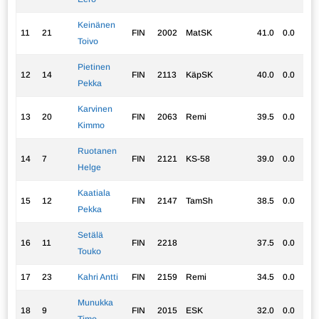
Keinänen
11
21
FIN
2002
MatSK
41.0
0.0
35
Toivo
Pietinen
12
14
FIN
2113
KäpSK
40.0
0.0
30
Pekka
Karvinen
13
20
FIN
2063
Remi
39.5
0.0
38
Kimmo
Ruotanen
14
7
FIN
2121
KS-58
39.0
0.0
34
Helge
Kaatiala
15
12
FIN
2147
TamSh
38.5
0.0
29
Pekka
Setälä
16
11
FIN
2218
37.5
0.0
29
Touko
17
23
Kahri Antti
FIN
2159
Remi
34.5
0.0
31
Munukka
18
9
FIN
2015
ESK
32.0
0.0
23