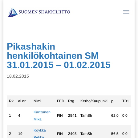
Pikashakin
henkilökohtainen SM
31.01.2015 – 01.02.2015
18.02.2015
Rk.
al.nr.
Nimi
FED
Rtg
Kerho/Kaupunki
p.
TB1
TB
Karttunen
1
4
FIN
2541
TamSh
62.0
0.0
60
Mika
Köykkä
2
19
FIN
2403
TamSh
56.5
0.0
53
Pekka