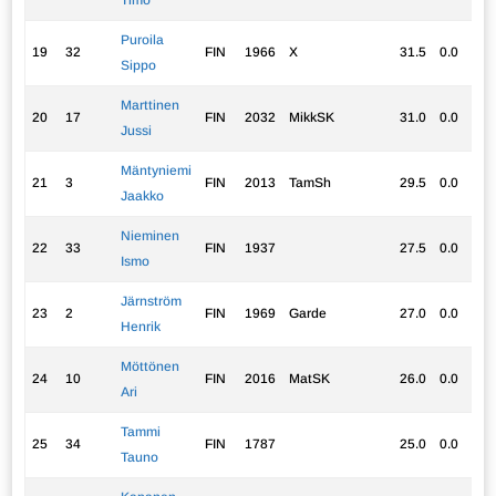
Timo
Puroila
19
32
FIN
1966
X
31.5
0.0
26
Sippo
Marttinen
20
17
FIN
2032
MikkSK
31.0
0.0
22
Jussi
Mäntyniemi
21
3
FIN
2013
TamSh
29.5
0.0
23
Jaakko
Nieminen
22
33
FIN
1937
27.5
0.0
19
Ismo
Järnström
23
2
FIN
1969
Garde
27.0
0.0
19
Henrik
Möttönen
24
10
FIN
2016
MatSK
26.0
0.0
21
Ari
Tammi
25
34
FIN
1787
25.0
0.0
23
Tauno