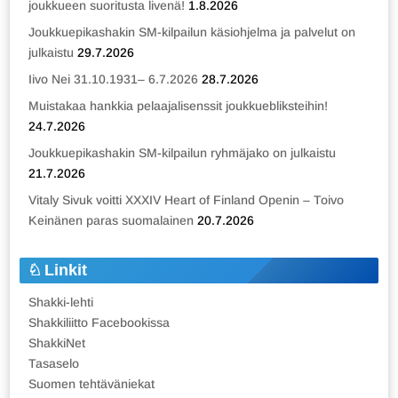
joukkueen suoritusta livenä!
1.8.2026
Joukkuepikashakin SM-kilpailun käsiohjelma ja palvelut on
julkaistu
29.7.2026
Iivo Nei 31.10.1931– 6.7.2026
28.7.2026
Muistakaa hankkia pelaajalisenssit joukkuebliksteihin!
24.7.2026
Joukkuepikashakin SM-kilpailun ryhmäjako on julkaistu
21.7.2026
Vitaly Sivuk voitti XXXIV Heart of Finland Openin – Toivo
Keinänen paras suomalainen
20.7.2026
Linkit
Shakki-lehti
Shakkiliitto Facebookissa
ShakkiNet
Tasaselo
Suomen tehtäväniekat