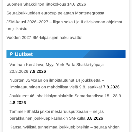
Suomen Shakkiliiton liittokokous 14.6.2026
Seurajoukkueiden eurocup pelataan Montenegrossa
JSM-kausi 2026–2027 – liigan sekä I ja II divisioonan ohjelmat
on julkaistu
Vuoden 2027 SM-kilpailujen haku avattu!
Uutiset
Vantaan Kesälava, Myyr York Park: Shakki-työpaja
20.8.2026
7.8.2026
Nuorten JSM:ään on ilmoittautunut 14 joukkuetta –
ilmoittautuminen on mahdollista vielä 9.8. saakka!
7.8.2026
Joukkueet 46. shakkiolympialaisiin Samarkandissa 15.–28.9.
4.8.2026
Tammer-Shakki jatkoi mestaruusputkeaan – neljäs
peräkkäinen joukkuepikashakin SM-kulta
3.8.2026
Kansainvälistä tunnelmaa joukkueblixteihin – seuraa yhden