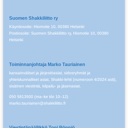
Suomen Shakkiliitto ry
Käyntiosoite: Hiomotie 10, 00380 Helsinki
Postiosoite: Suomen Shakkiliitto ry, Hiomotie 10, 00380
Helsinki
Toiminnanjohtaja Marko Tauriainen
kansainväliset ja järjestöasiat, sidosryhmät ja
yhteiskunnalliset asiat, Shakki-lehti (numeroon 4/2024 asti),
sisäinen viestintä, kilpailu- ja jäsenasiat.
050 5813500 (ma–ke klo 10–12)
marko.tauriainen@shakkiliitto.fi
Viestintäpäällikkö Toni Pönniö