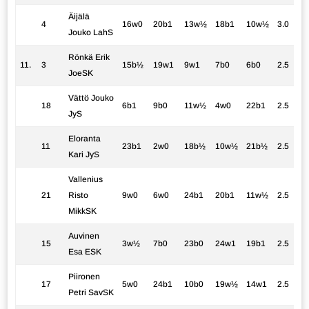
Äijälä
4
16w0
20b1
13w½
18b1
10w½
3.0
Jouko LahS
Rönkä Erik
11.
3
15b½
19w1
9w1
7b0
6b0
2.5
JoeSK
Vättö Jouko
18
6b1
9b0
11w½
4w0
22b1
2.5
JyS
Eloranta
11
23b1
2w0
18b½
10w½
21b½
2.5
Kari JyS
Vallenius
21
Risto
9w0
6w0
24b1
20b1
11w½
2.5
MikkSK
Auvinen
15
3w½
7b0
23b0
24w1
19b1
2.5
Esa ESK
Piironen
17
5w0
24b1
10b0
19w½
14w1
2.5
Petri SavSK