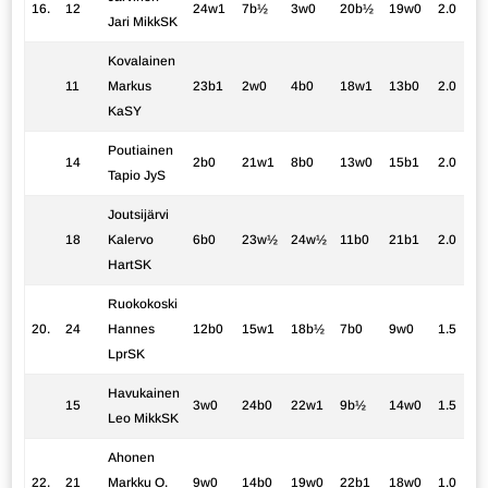
16.
12
24w1
7b½
3w0
20b½
19w0
2.0
Jari MikkSK
Kovalainen
11
Markus
23b1
2w0
4b0
18w1
13b0
2.0
KaSY
Poutiainen
14
2b0
21w1
8b0
13w0
15b1
2.0
Tapio JyS
Joutsijärvi
18
Kalervo
6b0
23w½
24w½
11b0
21b1
2.0
HartSK
Ruokokoski
20.
24
Hannes
12b0
15w1
18b½
7b0
9w0
1.5
LprSK
Havukainen
15
3w0
24b0
22w1
9b½
14w0
1.5
Leo MikkSK
Ahonen
22.
21
Markku O.
9w0
14b0
19w0
22b1
18w0
1.0