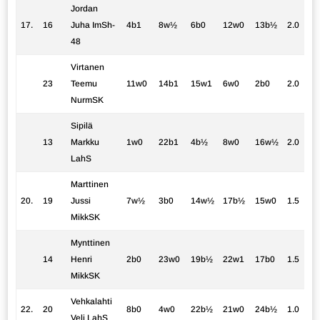
Jordan
17.
16
Juha ImSh-
4b1
8w½
6b0
12w0
13b½
2.0
48
Virtanen
23
Teemu
11w0
14b1
15w1
6w0
2b0
2.0
NurmSK
Sipilä
13
Markku
1w0
22b1
4b½
8w0
16w½
2.0
LahS
Marttinen
20.
19
Jussi
7w½
3b0
14w½
17b½
15w0
1.5
MikkSK
Mynttinen
14
Henri
2b0
23w0
19b½
22w1
17b0
1.5
MikkSK
Vehkalahti
22.
20
8b0
4w0
22b½
21w0
24b½
1.0
Veli LahS