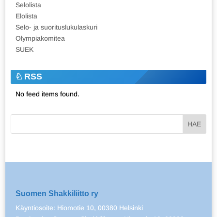
Selolista
Elolista
Selo- ja suorituslukulaskuri
Olympiakomitea
SUEK
RSS
No feed items found.
Suomen Shakkiliitto ry
Käyntiosoite: Hiomotie 10, 00380 Helsinki