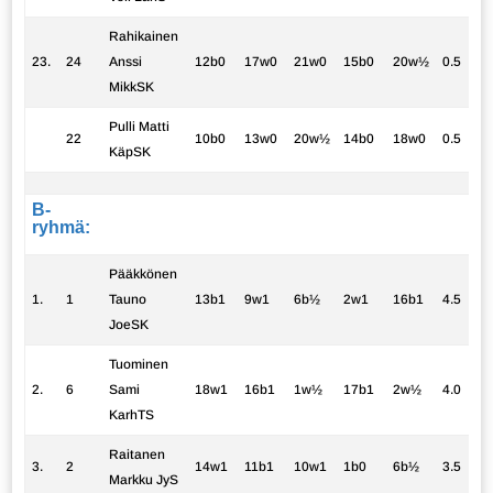
Rahikainen
23.
24
Anssi
12b0
17w0
21w0
15b0
20w½
0.5
MikkSK
Pulli Matti
22
10b0
13w0
20w½
14b0
18w0
0.5
KäpSK
B-
ryhmä:
Pääkkönen
1.
1
Tauno
13b1
9w1
6b½
2w1
16b1
4.5
JoeSK
Tuominen
2.
6
Sami
18w1
16b1
1w½
17b1
2w½
4.0
KarhTS
Raitanen
3.
2
14w1
11b1
10w1
1b0
6b½
3.5
Markku JyS