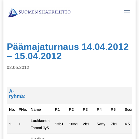
Päämajaturnaus 14.04.2012
– 15.04.2012
02.05.2012
A-
ryhmä:
No.
PNo.
Name
R1
R2
R3
R4
R5
Score
Luukkonen
1.
1
13b1
10w1
2b1
5w½
7b1
4.5
Tommi JyS