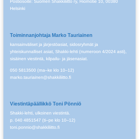
Postiosoite: Suomen Shakkiliitto ry, Hiomotie 10, 00380
Helsinki
Toiminnanjohtaja Marko Tauriainen
kansainväliset ja järjestöasiat, sidosryhmät ja
yhteiskunnalliset asiat, Shakki-lehti (numeroon 4/2024 asti),
sisäinen viestintä, kilpailu- ja jäsenasiat.
050 5813500 (ma–ke klo 10–12)
marko.tauriainen@shakkiliitto.fi
Viestintäpäällikkö Toni Pönniö
Shakki-lehti, ulkoinen viestintä.
p. 040 4851547 (ti–pe klo 10–12)
toni.ponnio@shakkiliitto.fi