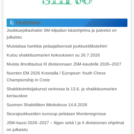
Tiedotteet
Joukkuepikashakin SM-kilpailun käsiohjelma ja palvelut on
julkaistu
Muistakaa hankkia pelaajalisenssit joukkuebliksteihin!
Kutsu shakkituomarien kokoukseen su 26.7.2026
Muista ilmoittautua III divisioonaan JSM-kaudelle 2026–2027
Nuorten EM 2026 Kreetalla / European Youth Chess
Championship in Crete
Shakkitoimitsijakurssi verkossa la 13.6. ja shakkituomarien
kertauskoe
Suomen Shakkiliiton liittokokous 14.6.2026
Seurajoukkueiden eurocup pelataan Montenegrossa
JSM-kausi 2026–2027 – liigan sekä I ja II divisioonan ohjelmat
on julkaistu