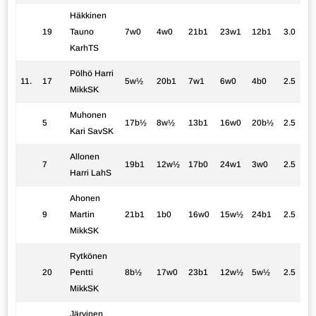
Häkkinen
19
Tauno
7w0
4w0
21b1
23w1
12b1
3.0
KarhTS
Pölhö Harri
11.
17
5w½
20b1
7w1
6w0
4b0
2.5
MikkSK
Muhonen
5
17b½
8w½
13b1
16w0
20b½
2.5
Kari SavSK
Allonen
7
19b1
12w½
17b0
24w1
3w0
2.5
Harri LahS
Ahonen
9
Martin
21b1
1b0
16w0
15w½
24b1
2.5
MikkSK
Rytkönen
20
Pentti
8b½
17w0
23b1
12w½
5w½
2.5
MikkSK
Järvinen