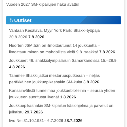
Vuoden 2027 SM-kilpailujen haku avattu!
Uutiset
Vantaan Kesälava, Myyr York Park: Shakki-työpaja
20.8.2026
7.8.2026
Nuorten JSM:ään on ilmoittautunut 14 joukkuetta –
ilmoittautuminen on mahdollista vielä 9.8. saakka!
7.8.2026
Joukkueet 46. shakkiolympialaisiin Samarkandissa 15.–28.9.
4.8.2026
Tammer-Shakki jatkoi mestaruusputkeaan – neljäs
peräkkäinen joukkuepikashakin SM-kulta
3.8.2026
Kansainvälistä tunnelmaa joukkueblixteihin – seuraa yhden
joukkueen suoritusta livenä!
1.8.2026
Joukkuepikashakin SM-kilpailun käsiohjelma ja palvelut on
julkaistu
29.7.2026
Iivo Nei 31.10.1931– 6.7.2026
28.7.2026