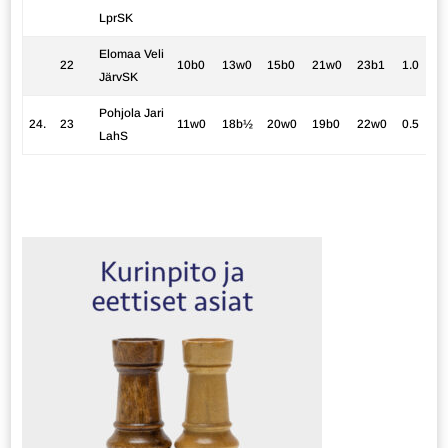
LprSK
Elomaa Veli
22
10b0
13w0
15b0
21w0
23b1
1.0
JärvSK
Pohjola Jari
24.
23
11w0
18b½
20w0
19b0
22w0
0.5
LahS