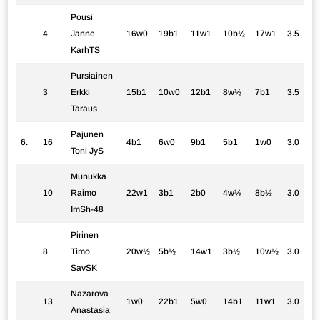
Pousi
4
Janne
16w0
19b1
11w1
10b½
17w1
3.5
KarhTS
Pursiainen
3
Erkki
15b1
10w0
12b1
8w½
7b1
3.5
Taraus
Pajunen
6.
16
4b1
6w0
9b1
5b1
1w0
3.0
Toni JyS
Munukka
10
Raimo
22w1
3b1
2b0
4w½
8b½
3.0
ImSh-48
Pirinen
8
Timo
20w½
5b½
14w1
3b½
10w½
3.0
SavSK
Nazarova
13
1w0
22b1
5w0
14b1
11w1
3.0
Anastasia