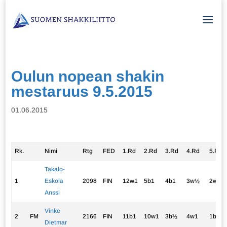
Oulun nopean shakin
mestaruus 9.5.2015
01.06.2015
Rk.
Nimi
Rtg
FED
1.Rd
2.Rd
3.Rd
4.Rd
5.Rd
Takalo-
1
Eskola
2098
FIN
12w1
5b1
4b1
3w½
2w½
Anssi
Vinke
2
FM
2166
FIN
11b1
10w1
3b½
4w1
1b½
Dietmar