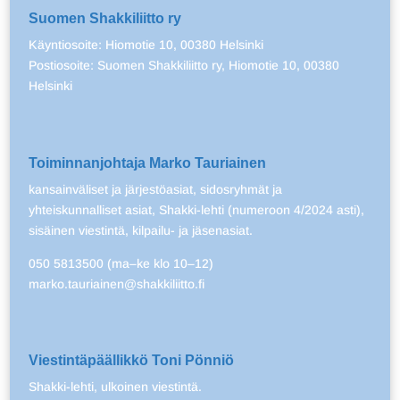
Suomen Shakkiliitto ry
Käyntiosoite: Hiomotie 10, 00380 Helsinki
Postiosoite: Suomen Shakkiliitto ry, Hiomotie 10, 00380
Helsinki
Toiminnanjohtaja Marko Tauriainen
kansainväliset ja järjestöasiat, sidosryhmät ja
yhteiskunnalliset asiat, Shakki-lehti (numeroon 4/2024 asti),
sisäinen viestintä, kilpailu- ja jäsenasiat.
050 5813500 (ma–ke klo 10–12)
marko.tauriainen@shakkiliitto.fi
Viestintäpäällikkö Toni Pönniö
Shakki-lehti, ulkoinen viestintä.