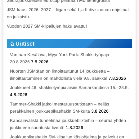
Seurajoukkueiden eurocup pelataan Montenegrossa
JSM-kausi 2026–2027 – liigan sekä I ja II divisioonan ohjelmat
on julkaistu
Vuoden 2027 SM-kilpailujen haku avattu!
Uutiset
Vantaan Kesälava, Myyr York Park: Shakki-työpaja
20.8.2026
7.8.2026
Nuorten JSM:ään on ilmoittautunut 14 joukkuetta –
ilmoittautuminen on mahdollista vielä 9.8. saakka!
7.8.2026
Joukkueet 46. shakkiolympialaisiin Samarkandissa 15.–28.9.
4.8.2026
Tammer-Shakki jatkoi mestaruusputkeaan – neljäs
peräkkäinen joukkuepikashakin SM-kulta
3.8.2026
Kansainvälistä tunnelmaa joukkueblixteihin – seuraa yhden
joukkueen suoritusta livenä!
1.8.2026
Joukkuepikashakin SM-kilpailun käsiohjelma ja palvelut on