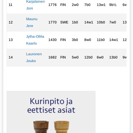
Karjalainen
11
1776
FIN
2w0
7b0
13w1
9b½
6w½
Joni
Maunu
12
1770
SWE
1b0
14w1
10b0
7w0
13b1
Jere
Jylha-Ollila
13
1430
FIN
3b0
8w0
11b0
14w1
12w0
Kaarlo
Lauronen
14
1682
FIN
5w0
12b0
6w0
13b0
9w0
Jouko