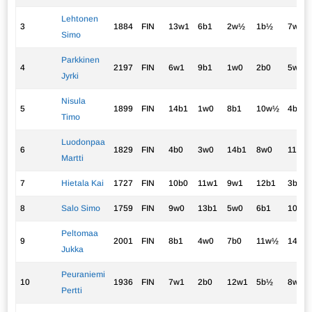
Lehtonen
3
1884
FIN
13w1
6b1
2w½
1b½
7w1
Simo
Parkkinen
4
2197
FIN
6w1
9b1
1w0
2b0
5w1
Jyrki
Nisula
5
1899
FIN
14b1
1w0
8b1
10w½
4b0
Timo
Luodonpaa
6
1829
FIN
4b0
3w0
14b1
8w0
11b½
Martti
7
Hietala Kai
1727
FIN
10b0
11w1
9w1
12b1
3b0
8
Salo Simo
1759
FIN
9w0
13b1
5w0
6b1
10b1
Peltomaa
9
2001
FIN
8b1
4w0
7b0
11w½
14b1
Jukka
Peuraniemi
10
1936
FIN
7w1
2b0
12w1
5b½
8w0
Pertti