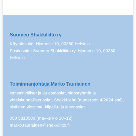
Suomen Shakkiliitto ry
Käyntiosoite: Hiomotie 10, 00380 Helsinki
Postiosoite: Suomen Shakkiliitto ry, Hiomotie 10, 00380
Helsinki
Toiminnanjohtaja Marko Tauriainen
kansainväliset ja järjestöasiat, sidosryhmät ja
yhteiskunnalliset asiat, Shakki-lehti (numeroon 4/2024 asti),
sisäinen viestintä, kilpailu- ja jäsenasiat.
050 5813500 (ma–ke klo 10–12)
marko.tauriainen@shakkiliitto.fi