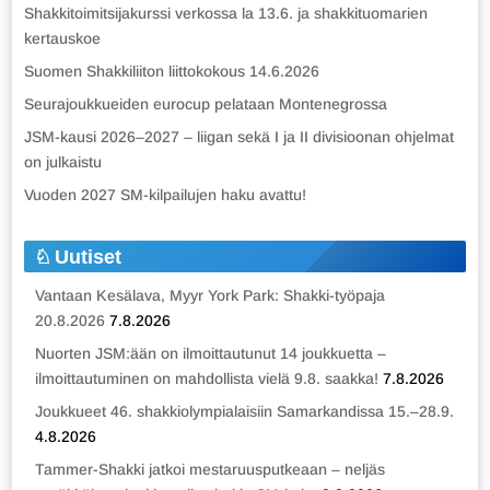
Shakkitoimitsijakurssi verkossa la 13.6. ja shakkituomarien
kertauskoe
Suomen Shakkiliiton liittokokous 14.6.2026
Seurajoukkueiden eurocup pelataan Montenegrossa
JSM-kausi 2026–2027 – liigan sekä I ja II divisioonan ohjelmat
on julkaistu
Vuoden 2027 SM-kilpailujen haku avattu!
Uutiset
Vantaan Kesälava, Myyr York Park: Shakki-työpaja
20.8.2026
7.8.2026
Nuorten JSM:ään on ilmoittautunut 14 joukkuetta –
ilmoittautuminen on mahdollista vielä 9.8. saakka!
7.8.2026
Joukkueet 46. shakkiolympialaisiin Samarkandissa 15.–28.9.
4.8.2026
Tammer-Shakki jatkoi mestaruusputkeaan – neljäs