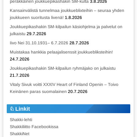
peräkkäinen joukkuepikashakin SM-kulta
3.8.2026
Kansainvälistä tunnelmaa joukkueblixteihin – seuraa yhden
joukkueen suoritusta livenä!
1.8.2026
Joukkuepikashakin SM-kilpailun käsiohjelma ja palvelut on
julkaistu
29.7.2026
Iivo Nei 31.10.1931– 6.7.2026
28.7.2026
Muistakaa hankkia pelaajalisenssit joukkuebliksteihin!
24.7.2026
Joukkuepikashakin SM-kilpailun ryhmäjako on julkaistu
21.7.2026
Vitaly Sivuk voitti XXXIV Heart of Finland Openin – Toivo
Keinänen paras suomalainen
20.7.2026
Linkit
Shakki-lehti
Shakkiliitto Facebookissa
ShakkiNet