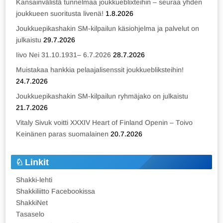
Kansainvälistä tunnelmaa joukkueblixteihin – seuraa yhden
joukkueen suoritusta livenä!
1.8.2026
Joukkuepikashakin SM-kilpailun käsiohjelma ja palvelut on
julkaistu
29.7.2026
Iivo Nei 31.10.1931– 6.7.2026
28.7.2026
Muistakaa hankkia pelaajalisenssit joukkuebliksteihin!
24.7.2026
Joukkuepikashakin SM-kilpailun ryhmäjako on julkaistu
21.7.2026
Vitaly Sivuk voitti XXXIV Heart of Finland Openin – Toivo
Keinänen paras suomalainen
20.7.2026
Linkit
Shakki-lehti
Shakkiliitto Facebookissa
ShakkiNet
Tasaselo