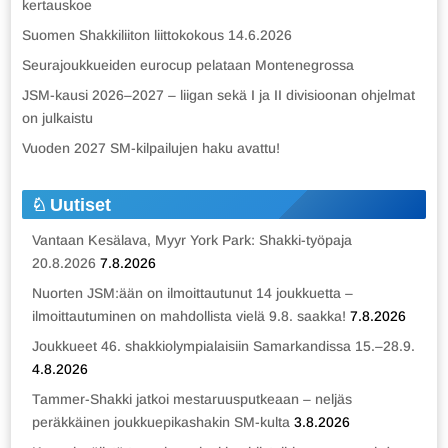
kertauskoe
Suomen Shakkiliiton liittokokous 14.6.2026
Seurajoukkueiden eurocup pelataan Montenegrossa
JSM-kausi 2026–2027 – liigan sekä I ja II divisioonan ohjelmat
on julkaistu
Vuoden 2027 SM-kilpailujen haku avattu!
Uutiset
Vantaan Kesälava, Myyr York Park: Shakki-työpaja
20.8.2026
7.8.2026
Nuorten JSM:ään on ilmoittautunut 14 joukkuetta –
ilmoittautuminen on mahdollista vielä 9.8. saakka!
7.8.2026
Joukkueet 46. shakkiolympialaisiin Samarkandissa 15.–28.9.
4.8.2026
Tammer-Shakki jatkoi mestaruusputkeaan – neljäs
peräkkäinen joukkuepikashakin SM-kulta
3.8.2026