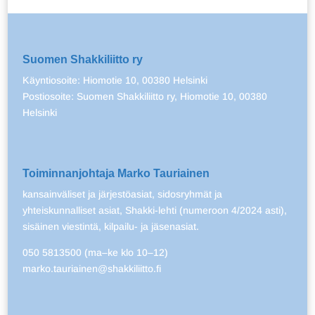
Suomen Shakkiliitto ry
Käyntiosoite: Hiomotie 10, 00380 Helsinki
Postiosoite: Suomen Shakkiliitto ry, Hiomotie 10, 00380
Helsinki
Toiminnanjohtaja Marko Tauriainen
kansainväliset ja järjestöasiat, sidosryhmät ja
yhteiskunnalliset asiat, Shakki-lehti (numeroon 4/2024 asti),
sisäinen viestintä, kilpailu- ja jäsenasiat.
050 5813500 (ma–ke klo 10–12)
marko.tauriainen@shakkiliitto.fi