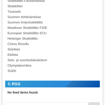
Shakkiliitto Facebookissa
ShakkiNet
Tasaselo
Suomen tehtäväniekat
Suomen Kirjeshakkiliitto
Maailman Shakkiliitto FIDE
Euroopan Shakkiliitto ECU
Helsingin Shakkiliitto
Chess Results
Selolista
Elolista
Selo- ja suorituslukulaskuri
Olympiakomitea
SUEK
RSS
No feed items found.