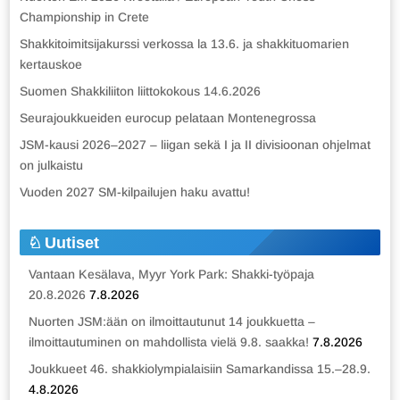
Championship in Crete
Shakkitoimitsijakurssi verkossa la 13.6. ja shakkituomarien
kertauskoe
Suomen Shakkiliiton liittokokous 14.6.2026
Seurajoukkueiden eurocup pelataan Montenegrossa
JSM-kausi 2026–2027 – liigan sekä I ja II divisioonan ohjelmat
on julkaistu
Vuoden 2027 SM-kilpailujen haku avattu!
Uutiset
Vantaan Kesälava, Myyr York Park: Shakki-työpaja
20.8.2026
7.8.2026
Nuorten JSM:ään on ilmoittautunut 14 joukkuetta –
ilmoittautuminen on mahdollista vielä 9.8. saakka!
7.8.2026
Joukkueet 46. shakkiolympialaisiin Samarkandissa 15.–28.9.
4.8.2026