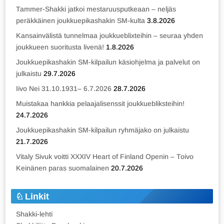
Tammer-Shakki jatkoi mestaruusputkeaan – neljäs
peräkkäinen joukkuepikashakin SM-kulta
3.8.2026
Kansainvälistä tunnelmaa joukkueblixteihin – seuraa yhden
joukkueen suoritusta livenä!
1.8.2026
Joukkuepikashakin SM-kilpailun käsiohjelma ja palvelut on
julkaistu
29.7.2026
Iivo Nei 31.10.1931– 6.7.2026
28.7.2026
Muistakaa hankkia pelaajalisenssit joukkuebliksteihin!
24.7.2026
Joukkuepikashakin SM-kilpailun ryhmäjako on julkaistu
21.7.2026
Vitaly Sivuk voitti XXXIV Heart of Finland Openin – Toivo
Keinänen paras suomalainen
20.7.2026
Linkit
Shakki-lehti