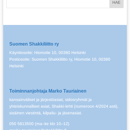
Suomen Shakkiliitto ry
Käyntiosoite: Hiomotie 10, 00380 Helsinki
Postiosoite: Suomen Shakkiliitto ry, Hiomotie 10, 00380
Helsinki
Toiminnanjohtaja Marko Tauriainen
kansainväliset ja järjestöasiat, sidosryhmät ja
yhteiskunnalliset asiat, Shakki-lehti (numeroon 4/2024 asti),
sisäinen viestintä, kilpailu- ja jäsenasiat.
050 5813500 (ma–ke klo 10–12)