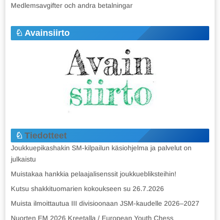
Medlemsavgifter och andra betalningar
Avainsiirto
Tiedotteet
Joukkuepikashakin SM-kilpailun käsiohjelma ja palvelut on
julkaistu
Muistakaa hankkia pelaajalisenssit joukkuebliksteihin!
Kutsu shakkituomarien kokoukseen su 26.7.2026
Muista ilmoittautua III divisioonaan JSM-kaudelle 2026–2027
Nuorten EM 2026 Kreetalla / European Youth Chess