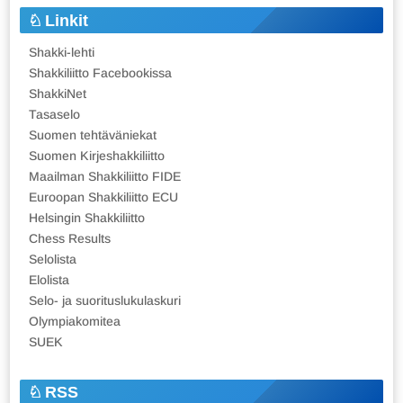
Linkit
Shakki-lehti
Shakkiliitto Facebookissa
ShakkiNet
Tasaselo
Suomen tehtäväniekat
Suomen Kirjeshakkiliitto
Maailman Shakkiliitto FIDE
Euroopan Shakkiliitto ECU
Helsingin Shakkiliitto
Chess Results
Selolista
Elolista
Selo- ja suorituslukulaskuri
Olympiakomitea
SUEK
RSS