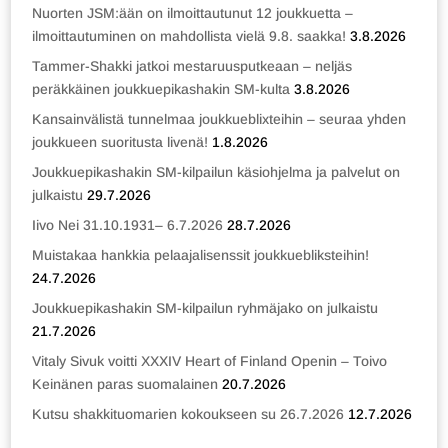
Nuorten JSM:ään on ilmoittautunut 12 joukkuetta –
ilmoittautuminen on mahdollista vielä 9.8. saakka!
3.8.2026
Tammer-Shakki jatkoi mestaruusputkeaan – neljäs
peräkkäinen joukkuepikashakin SM-kulta
3.8.2026
Kansainvälistä tunnelmaa joukkueblixteihin – seuraa yhden
joukkueen suoritusta livenä!
1.8.2026
Joukkuepikashakin SM-kilpailun käsiohjelma ja palvelut on
julkaistu
29.7.2026
Iivo Nei 31.10.1931– 6.7.2026
28.7.2026
Muistakaa hankkia pelaajalisenssit joukkuebliksteihin!
24.7.2026
Joukkuepikashakin SM-kilpailun ryhmäjako on julkaistu
21.7.2026
Vitaly Sivuk voitti XXXIV Heart of Finland Openin – Toivo
Keinänen paras suomalainen
20.7.2026
Kutsu shakkituomarien kokoukseen su 26.7.2026
12.7.2026