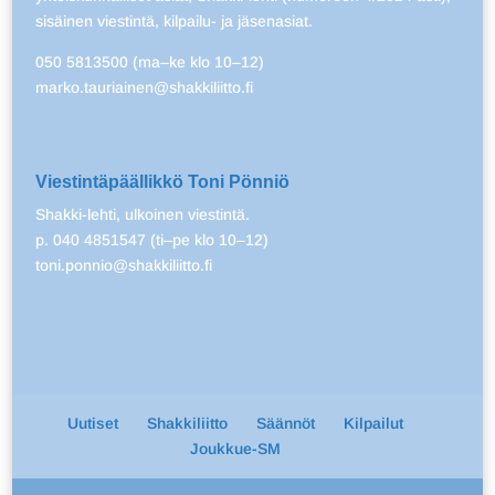
sisäinen viestintä, kilpailu- ja jäsenasiat.
050 5813500 (ma–ke klo 10–12)
marko.tauriainen@shakkiliitto.fi
Viestintäpäällikkö Toni Pönniö
Shakki-lehti, ulkoinen viestintä.
p. 040 4851547 (ti–pe klo 10–12)
toni.ponnio@shakkiliitto.fi
Uutiset
Shakkiliitto
Säännöt
Kilpailut
Joukkue-SM