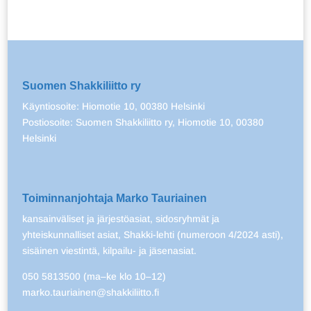
Suomen Shakkiliitto ry
Käyntiosoite: Hiomotie 10, 00380 Helsinki
Postiosoite: Suomen Shakkiliitto ry, Hiomotie 10, 00380
Helsinki
Toiminnanjohtaja Marko Tauriainen
kansainväliset ja järjestöasiat, sidosryhmät ja
yhteiskunnalliset asiat, Shakki-lehti (numeroon 4/2024 asti),
sisäinen viestintä, kilpailu- ja jäsenasiat.
050 5813500 (ma–ke klo 10–12)
marko.tauriainen@shakkiliitto.fi