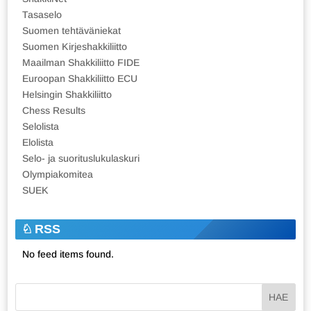
Tasaselo
Suomen tehtäväniekat
Suomen Kirjeshakkiliitto
Maailman Shakkiliitto FIDE
Euroopan Shakkiliitto ECU
Helsingin Shakkiliitto
Chess Results
Selolista
Elolista
Selo- ja suorituslukulaskuri
Olympiakomitea
SUEK
RSS
No feed items found.