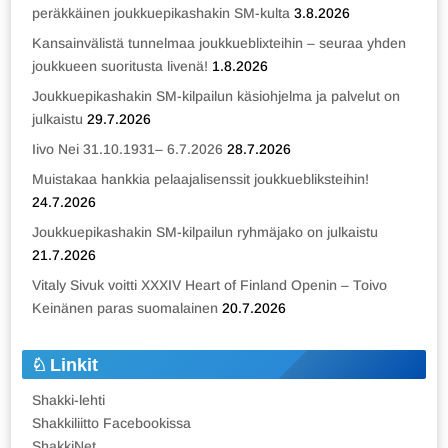
peräkkäinen joukkuepikashakin SM-kulta
3.8.2026
Kansainvälistä tunnelmaa joukkueblixteihin – seuraa yhden
joukkueen suoritusta livenä!
1.8.2026
Joukkuepikashakin SM-kilpailun käsiohjelma ja palvelut on
julkaistu
29.7.2026
Iivo Nei 31.10.1931– 6.7.2026
28.7.2026
Muistakaa hankkia pelaajalisenssit joukkuebliksteihin!
24.7.2026
Joukkuepikashakin SM-kilpailun ryhmäjako on julkaistu
21.7.2026
Vitaly Sivuk voitti XXXIV Heart of Finland Openin – Toivo
Keinänen paras suomalainen
20.7.2026
Linkit
Shakki-lehti
Shakkiliitto Facebookissa
ShakkiNet