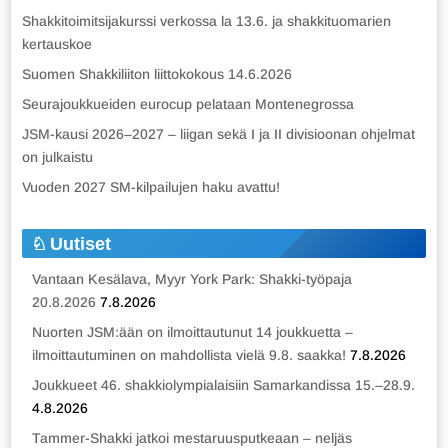
Shakkitoimitsijakurssi verkossa la 13.6. ja shakkituomarien
kertauskoe
Suomen Shakkiliiton liittokokous 14.6.2026
Seurajoukkueiden eurocup pelataan Montenegrossa
JSM-kausi 2026–2027 – liigan sekä I ja II divisioonan ohjelmat
on julkaistu
Vuoden 2027 SM-kilpailujen haku avattu!
Uutiset
Vantaan Kesälava, Myyr York Park: Shakki-työpaja
20.8.2026
7.8.2026
Nuorten JSM:ään on ilmoittautunut 14 joukkuetta –
ilmoittautuminen on mahdollista vielä 9.8. saakka!
7.8.2026
Joukkueet 46. shakkiolympialaisiin Samarkandissa 15.–28.9.
4.8.2026
Tammer-Shakki jatkoi mestaruusputkeaan – neljäs