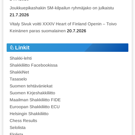
Joukkuepikashakin SM-kilpailun ryhmäjako on julkaistu
21.7.2026
Vitaly Sivuk voitti XXXIV Heart of Finland Openin – Toivo
Keinänen paras suomalainen
20.7.2026
Linkit
Shakki-lehti
Shakkiliitto Facebookissa
ShakkiNet
Tasaselo
Suomen tehtäväniekat
Suomen Kirjeshakkiliitto
Maailman Shakkiliitto FIDE
Euroopan Shakkiliitto ECU
Helsingin Shakkiliitto
Chess Results
Selolista
Elolista