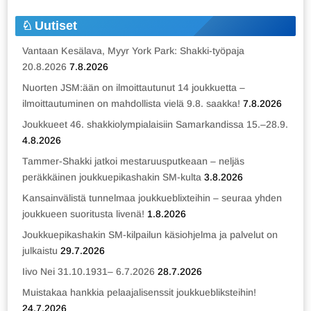
Uutiset
Vantaan Kesälava, Myyr York Park: Shakki-työpaja
20.8.2026
7.8.2026
Nuorten JSM:ään on ilmoittautunut 14 joukkuetta –
ilmoittautuminen on mahdollista vielä 9.8. saakka!
7.8.2026
Joukkueet 46. shakkiolympialaisiin Samarkandissa 15.–28.9.
4.8.2026
Tammer-Shakki jatkoi mestaruusputkeaan – neljäs
peräkkäinen joukkuepikashakin SM-kulta
3.8.2026
Kansainvälistä tunnelmaa joukkueblixteihin – seuraa yhden
joukkueen suoritusta livenä!
1.8.2026
Joukkuepikashakin SM-kilpailun käsiohjelma ja palvelut on
julkaistu
29.7.2026
Iivo Nei 31.10.1931– 6.7.2026
28.7.2026
Muistakaa hankkia pelaajalisenssit joukkuebliksteihin!
24.7.2026