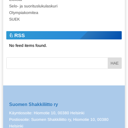
Selo- ja suorituslukulaskuri
Olympiakomitea
SUEK
RSS
No feed items found.
Suomen Shakkiliitto ry
Käyntiosoite: Hiomotie 10, 00380 Helsinki
Postiosoite: Suomen Shakkiliitto ry, Hiomotie 10, 00380
Helsinki