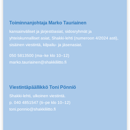
Toiminnanjohtaja Marko Tauriainen
kansainväliset ja järjestöasiat, sidosryhmät ja
yhteiskunnalliset asiat, Shakki-lehti (numeroon 4/2024 asti),
sisäinen viestintä, kilpailu- ja jäsenasiat.
050 5813500 (ma–ke klo 10–12)
marko.tauriainen@shakkiliitto.fi
Viestintäpäällikkö Toni Pönniö
Shakki-lehti, ulkoinen viestintä.
p. 040 4851547 (ti–pe klo 10–12)
toni.ponnio@shakkiliitto.fi