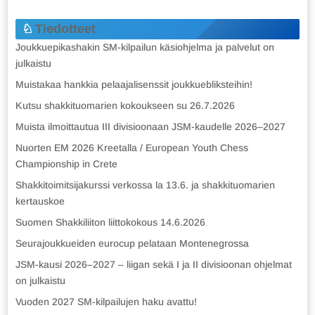
Tiedotteet
Joukkuepikashakin SM-kilpailun käsiohjelma ja palvelut on
julkaistu
Muistakaa hankkia pelaajalisenssit joukkuebliksteihin!
Kutsu shakkituomarien kokoukseen su 26.7.2026
Muista ilmoittautua III divisioonaan JSM-kaudelle 2026–2027
Nuorten EM 2026 Kreetalla / European Youth Chess
Championship in Crete
Shakkitoimitsijakurssi verkossa la 13.6. ja shakkituomarien
kertauskoe
Suomen Shakkiliiton liittokokous 14.6.2026
Seurajoukkueiden eurocup pelataan Montenegrossa
JSM-kausi 2026–2027 – liigan sekä I ja II divisioonan ohjelmat
on julkaistu
Vuoden 2027 SM-kilpailujen haku avattu!