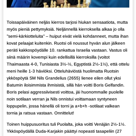
Toissapäiväinen neljäs kierros tarjosi hiukan sensaatiota, mutta
myös pieniä pettymyksiä. Neljännellä kierroksella alkaa jo olla
”semi-kärkiotteluita” – huiput eivät vielä kohdanneet, mutta ihan
kovat pelaajat kuitenkin. Ruotsi oli noussut hyvän alun jälkeen
peräti kakkospöydälle 10. rankattua Israelia vastaan. Vastus oli
siinä määrin kovempi kuin edellisillä kierroksilla (voitot
Thaimaasta 4-0, Tunisiasta 3½-½, Egyptistä 2½-1½), että ottelu
meni heille 1-3 häviöksi. Otteluhäviöstä huolimatta Ruotsin
ykköspöytä SM Nils Grandelius (2655) lienee eilen ollut yksi
Batumin iloisimmista ihmisistä, sillä hän voitti Boris Gelfandin.
Boris pelasi aggressiivisesti voittoa, jäi huonommalle puolelle
noin sotilaan verran ja Nils onnistui voittamaan syntyneen
loppupelin, jossa hänellä oli torni ja a+b+h -sotilaat valkean
tornia ja ratsua vastaan. Onnittelut!
Toinen huippusuoritus tuli Puolalta, joka voitti Venäjän 2½-1½.
Ykköspöydällä Duda-Karjakin päättyi nopeasti tasapeliin (27