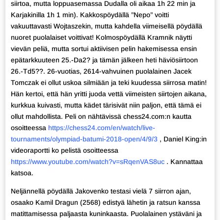
siirtoa, mutta loppuasemassa Dudalla oli aikaa 1h 22 min ja
Karjakinilla 1h 1 min). Kakkospöydällä ”Nepo” voitti
vakuuttavasti Wojtaszekin, mutta kahdella viimeisellä pöydällä
nuoret puolalaiset voittivat! Kolmospöydällä Kramnik näytti
vievän peliä, mutta sortui aktiivisen pelin hakemisessa ensin
epätarkkuuteen 25.-Da2? ja tämän jälkeen heti häviösiirtoon
26.-Td5??. 26-vuotias, 2614-vahvuinen puolalainen Jacek
Tomczak ei ollut uskoa silmiään ja teki kuudessa siirrosa matin!
Hän kertoi, että hän yritti juoda vettä viimeisten siirtojen aikana,
kurkkua kuivasti, mutta kädet tärisivät niin paljon, että tämä ei
ollut mahdollista. Peli on nähtävissä chess24.com:n kautta
osoitteessa
https://chess24.com/en/watch/live-
tournaments/olympiad-batumi-2018-open/4/9/3
, Daniel King:in
videoraportti ko pelistä osoitteessa
https://www.youtube.com/watch?v=sRqenVAS8uc
. Kannattaa
katsoa.
Neljännellä pöydällä Jakovenko testasi vielä 7 siirron ajan,
osaako Kamil Dragun (2568) edistyä lähetin ja ratsun kanssa
matittamisessa paljaasta kuninkaasta. Puolalainen ystäväni ja