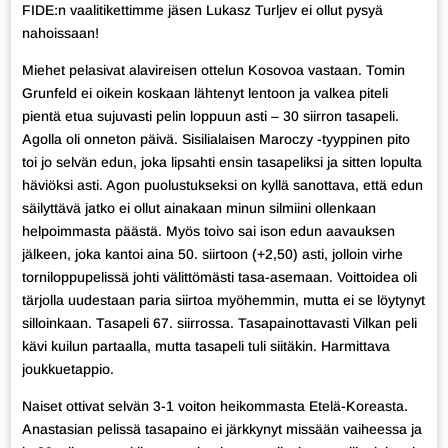
FIDE:n vaalitikettimme jäsen Lukasz Turljev ei ollut pysyä
nahoissaan!
Miehet pelasivat alavireisen ottelun Kosovoa vastaan. Tomin
Grunfeld ei oikein koskaan lähtenyt lentoon ja valkea piteli
pientä etua sujuvasti pelin loppuun asti – 30 siirron tasapeli.
Agolla oli onneton päivä. Sisilialaisen Maroczy -tyyppinen pito
toi jo selvän edun, joka lipsahti ensin tasapeliksi ja sitten lopulta
häviöksi asti. Agon puolustukseksi on kyllä sanottava, että edun
säilyttävä jatko ei ollut ainakaan minun silmiini ollenkaan
helpoimmasta päästä. Myös toivo sai ison edun aavauksen
jälkeen, joka kantoi aina 50. siirtoon (+2,50) asti, jolloin virhe
torniloppupelissä johti välittömästi tasa-asemaan. Voittoidea oli
tärjolla uudestaan paria siirtoa myöhemmin, mutta ei se löytynyt
silloinkaan. Tasapeli 67. siirrossa. Tasapainottavasti Vilkan peli
kävi kuilun partaalla, mutta tasapeli tuli siitäkin. Harmittava
joukkuetappio.
Naiset ottivat selvän 3-1 voiton heikommasta Etelä-Koreasta.
Anastasian pelissä tasapaino ei järkkynyt missään vaiheessa ja