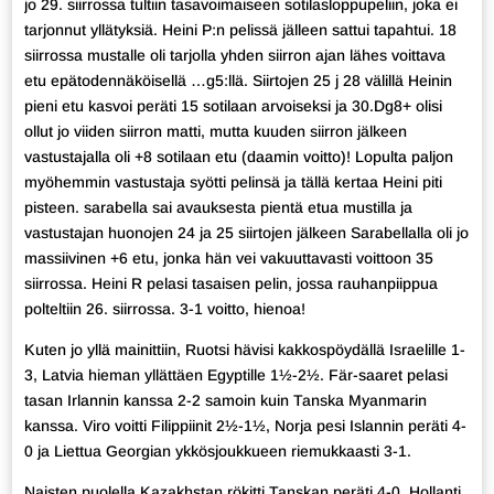
jo 29. siirrossa tultiin tasavoimaiseen sotilasloppupeliin, joka ei
tarjonnut yllätyksiä. Heini P:n pelissä jälleen sattui tapahtui. 18
siirrossa mustalle oli tarjolla yhden siirron ajan lähes voittava
etu epätodennäköisellä …g5:llä. Siirtojen 25 j 28 välillä Heinin
pieni etu kasvoi peräti 15 sotilaan arvoiseksi ja 30.Dg8+ olisi
ollut jo viiden siirron matti, mutta kuuden siirron jälkeen
vastustajalla oli +8 sotilaan etu (daamin voitto)! Lopulta paljon
myöhemmin vastustaja syötti pelinsä ja tällä kertaa Heini piti
pisteen. sarabella sai avauksesta pientä etua mustilla ja
vastustajan huonojen 24 ja 25 siirtojen jälkeen Sarabellalla oli jo
massiivinen +6 etu, jonka hän vei vakuuttavasti voittoon 35
siirrossa. Heini R pelasi tasaisen pelin, jossa rauhanpiippua
polteltiin 26. siirrossa. 3-1 voitto, hienoa!
Kuten jo yllä mainittiin, Ruotsi hävisi kakkospöydällä Israelille 1-
3, Latvia hieman yllättäen Egyptille 1½-2½. Fär-saaret pelasi
tasan Irlannin kanssa 2-2 samoin kuin Tanska Myanmarin
kanssa. Viro voitti Filippiinit 2½-1½, Norja pesi Islannin peräti 4-
0 ja Liettua Georgian ykkösjoukkueen riemukkaasti 3-1.
Naisten puolella Kazakhstan rökitti Tanskan peräti 4-0, Hollanti