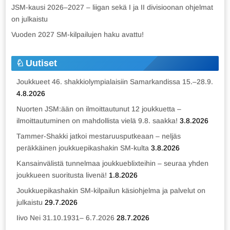
JSM-kausi 2026–2027 – liigan sekä I ja II divisioonan ohjelmat
on julkaistu
Vuoden 2027 SM-kilpailujen haku avattu!
Uutiset
Joukkueet 46. shakkiolympialaisiin Samarkandissa 15.–28.9.
4.8.2026
Nuorten JSM:ään on ilmoittautunut 12 joukkuetta –
ilmoittautuminen on mahdollista vielä 9.8. saakka!
3.8.2026
Tammer-Shakki jatkoi mestaruusputkeaan – neljäs
peräkkäinen joukkuepikashakin SM-kulta
3.8.2026
Kansainvälistä tunnelmaa joukkueblixteihin – seuraa yhden
joukkueen suoritusta livenä!
1.8.2026
Joukkuepikashakin SM-kilpailun käsiohjelma ja palvelut on
julkaistu
29.7.2026
Iivo Nei 31.10.1931– 6.7.2026
28.7.2026