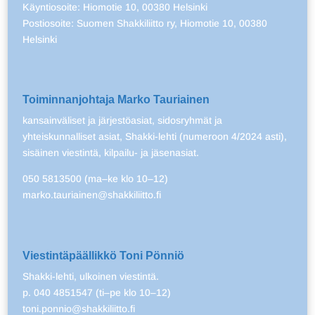
Käyntiosoite: Hiomotie 10, 00380 Helsinki
Postiosoite: Suomen Shakkiliitto ry, Hiomotie 10, 00380
Helsinki
Toiminnanjohtaja Marko Tauriainen
kansainväliset ja järjestöasiat, sidosryhmät ja
yhteiskunnalliset asiat, Shakki-lehti (numeroon 4/2024 asti),
sisäinen viestintä, kilpailu- ja jäsenasiat.
050 5813500 (ma–ke klo 10–12)
marko.tauriainen@shakkiliitto.fi
Viestintäpäällikkö Toni Pönniö
Shakki-lehti, ulkoinen viestintä.
p. 040 4851547 (ti–pe klo 10–12)
toni.ponnio@shakkiliitto.fi