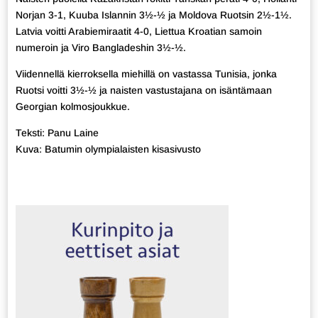
Norjan 3-1, Kuuba Islannin 3½-½ ja Moldova Ruotsin 2½-1½.
Latvia voitti Arabiemiraatit 4-0, Liettua Kroatian samoin
numeroin ja Viro Bangladeshin 3½-½.
Viidennellä kierroksella miehillä on vastassa Tunisia, jonka
Ruotsi voitti 3½-½ ja naisten vastustajana on isäntämaan
Georgian kolmosjoukkue.
Teksti: Panu Laine
Kuva: Batumin olympialaisten kisasivusto