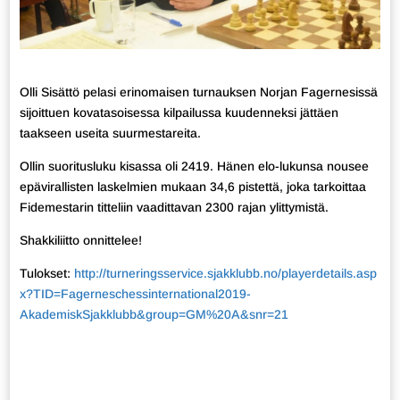
Olli Sisättö pelasi erinomaisen turnauksen Norjan Fagernesissä
sijoittuen kovatasoisessa kilpailussa kuudenneksi jättäen
taakseen useita suurmestareita.
Ollin suoritusluku kisassa oli 2419. Hänen elo-lukunsa nousee
epävirallisten laskelmien mukaan 34,6 pistettä, joka tarkoittaa
Fidemestarin titteliin vaadittavan 2300 rajan ylittymistä.
Shakkiliitto onnittelee!
Tulokset:
http://turneringsservice.sjakklubb.no/playerdetails.asp
x?TID=Fagerneschessinternational2019-
AkademiskSjakklubb&group=GM%20A&snr=21