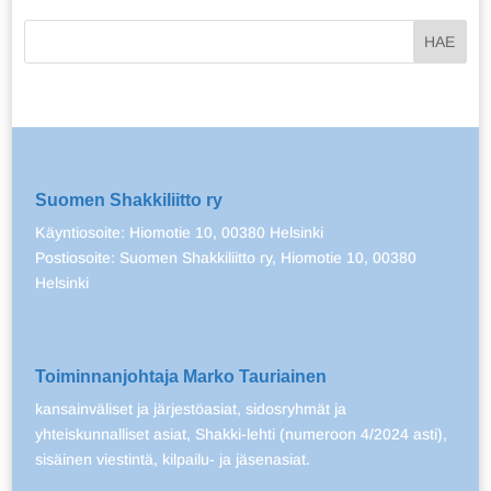
Suomen Shakkiliitto ry
Käyntiosoite: Hiomotie 10, 00380 Helsinki
Postiosoite: Suomen Shakkiliitto ry, Hiomotie 10, 00380
Helsinki
Toiminnanjohtaja Marko Tauriainen
kansainväliset ja järjestöasiat, sidosryhmät ja
yhteiskunnalliset asiat, Shakki-lehti (numeroon 4/2024 asti),
sisäinen viestintä, kilpailu- ja jäsenasiat.