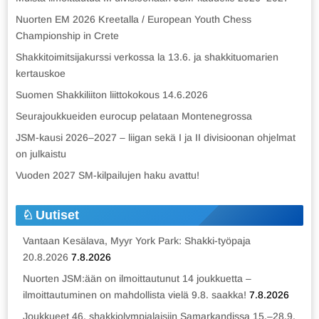
Nuorten EM 2026 Kreetalla / European Youth Chess
Championship in Crete
Shakkitoimitsijakurssi verkossa la 13.6. ja shakkituomarien
kertauskoe
Suomen Shakkiliiton liittokokous 14.6.2026
Seurajoukkueiden eurocup pelataan Montenegrossa
JSM-kausi 2026–2027 – liigan sekä I ja II divisioonan ohjelmat
on julkaistu
Vuoden 2027 SM-kilpailujen haku avattu!
Uutiset
Vantaan Kesälava, Myyr York Park: Shakki-työpaja
20.8.2026
7.8.2026
Nuorten JSM:ään on ilmoittautunut 14 joukkuetta –
ilmoittautuminen on mahdollista vielä 9.8. saakka!
7.8.2026
Joukkueet 46. shakkiolympialaisiin Samarkandissa 15.–28.9.