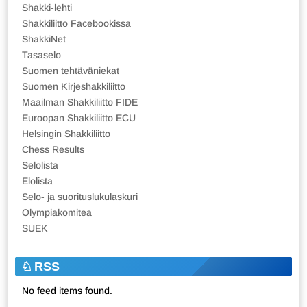
Shakki-lehti
Shakkiliitto Facebookissa
ShakkiNet
Tasaselo
Suomen tehtäväniekat
Suomen Kirjeshakkiliitto
Maailman Shakkiliitto FIDE
Euroopan Shakkiliitto ECU
Helsingin Shakkiliitto
Chess Results
Selolista
Elolista
Selo- ja suorituslukulaskuri
Olympiakomitea
SUEK
RSS
No feed items found.