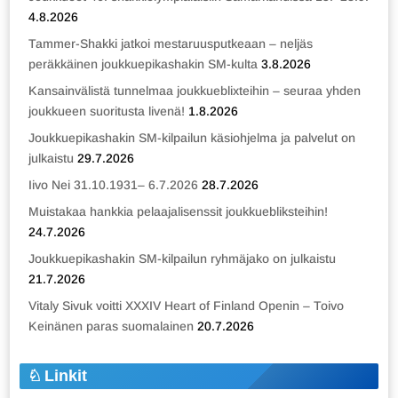
4.8.2026
Tammer-Shakki jatkoi mestaruusputkeaan – neljäs
peräkkäinen joukkuepikashakin SM-kulta
3.8.2026
Kansainvälistä tunnelmaa joukkueblixteihin – seuraa yhden
joukkueen suoritusta livenä!
1.8.2026
Joukkuepikashakin SM-kilpailun käsiohjelma ja palvelut on
julkaistu
29.7.2026
Iivo Nei 31.10.1931– 6.7.2026
28.7.2026
Muistakaa hankkia pelaajalisenssit joukkuebliksteihin!
24.7.2026
Joukkuepikashakin SM-kilpailun ryhmäjako on julkaistu
21.7.2026
Vitaly Sivuk voitti XXXIV Heart of Finland Openin – Toivo
Keinänen paras suomalainen
20.7.2026
Linkit