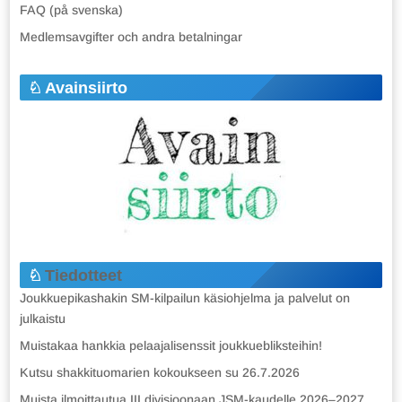
FAQ (på svenska)
Medlemsavgifter och andra betalningar
Avainsiirto
Tiedotteet
Joukkuepikashakin SM-kilpailun käsiohjelma ja palvelut on
julkaistu
Muistakaa hankkia pelaajalisenssit joukkuebliksteihin!
Kutsu shakkituomarien kokoukseen su 26.7.2026
Muista ilmoittautua III divisioonaan JSM-kaudelle 2026–2027