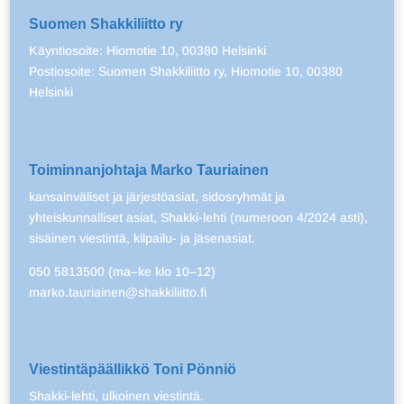
Suomen Shakkiliitto ry
Käyntiosoite: Hiomotie 10, 00380 Helsinki
Postiosoite: Suomen Shakkiliitto ry, Hiomotie 10, 00380
Helsinki
Toiminnanjohtaja Marko Tauriainen
kansainväliset ja järjestöasiat, sidosryhmät ja
yhteiskunnalliset asiat, Shakki-lehti (numeroon 4/2024 asti),
sisäinen viestintä, kilpailu- ja jäsenasiat.
050 5813500 (ma–ke klo 10–12)
marko.tauriainen@shakkiliitto.fi
Viestintäpäällikkö Toni Pönniö
Shakki-lehti, ulkoinen viestintä.