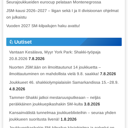
Seurajoukkueiden eurocup pelataan Montenegrossa
JSM-kausi 2026–2027 – liigan sekä I ja II divisioonan ohjelmat
on julkaistu
Vuoden 2027 SM-kilpailujen haku avattu!
Uutiset
Vantaan Kesälava, Myyr York Park: Shakki-työpaja
20.8.2026
7.8.2026
Nuorten JSM:ään on ilmoittautunut 14 joukkuetta –
ilmoittautuminen on mahdollista vielä 9.8. saakka!
7.8.2026
Joukkueet 46. shakkiolympialaisiin Samarkandissa 15.–28.9.
4.8.2026
Tammer-Shakki jatkoi mestaruusputkeaan – neljäs
peräkkäinen joukkuepikashakin SM-kulta
3.8.2026
Kansainvälistä tunnelmaa joukkueblixteihin – seuraa yhden
joukkueen suoritusta livenä!
1.8.2026
Joukkuepikashakin SM-kilpailun käsiohjelma ja palvelut on