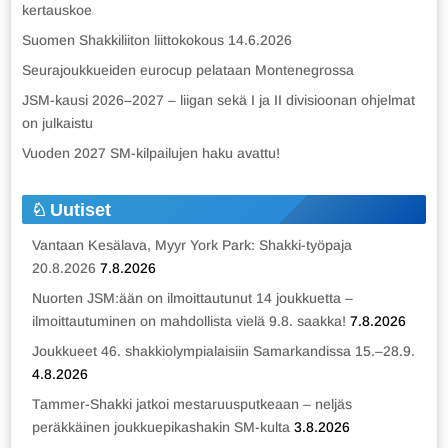
kertauskoe
Suomen Shakkiliiton liittokokous 14.6.2026
Seurajoukkueiden eurocup pelataan Montenegrossa
JSM-kausi 2026–2027 – liigan sekä I ja II divisioonan ohjelmat
on julkaistu
Vuoden 2027 SM-kilpailujen haku avattu!
Uutiset
Vantaan Kesälava, Myyr York Park: Shakki-työpaja
20.8.2026
7.8.2026
Nuorten JSM:ään on ilmoittautunut 14 joukkuetta –
ilmoittautuminen on mahdollista vielä 9.8. saakka!
7.8.2026
Joukkueet 46. shakkiolympialaisiin Samarkandissa 15.–28.9.
4.8.2026
Tammer-Shakki jatkoi mestaruusputkeaan – neljäs
peräkkäinen joukkuepikashakin SM-kulta
3.8.2026