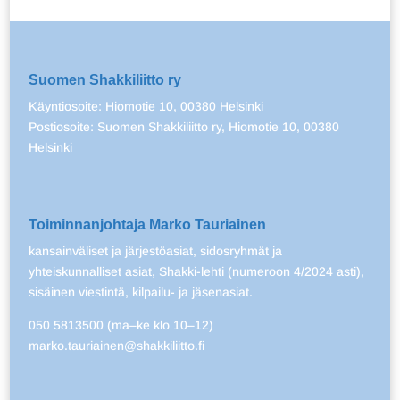
Suomen Shakkiliitto ry
Käyntiosoite: Hiomotie 10, 00380 Helsinki
Postiosoite: Suomen Shakkiliitto ry, Hiomotie 10, 00380
Helsinki
Toiminnanjohtaja Marko Tauriainen
kansainväliset ja järjestöasiat, sidosryhmät ja
yhteiskunnalliset asiat, Shakki-lehti (numeroon 4/2024 asti),
sisäinen viestintä, kilpailu- ja jäsenasiat.
050 5813500 (ma–ke klo 10–12)
marko.tauriainen@shakkiliitto.fi