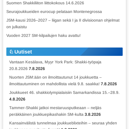
Suomen Shakkiliiton liittokokous 14.6.2026
Seurajoukkueiden eurocup pelataan Montenegrossa
JSM-kausi 2026–2027 – liigan sekä I ja II divisioonan ohjelmat
on julkaistu
Vuoden 2027 SM-kilpailujen haku avattu!
Uutiset
Vantaan Kesälava, Myyr York Park: Shakki-työpaja
20.8.2026
7.8.2026
Nuorten JSM:ään on ilmoittautunut 14 joukkuetta –
ilmoittautuminen on mahdollista vielä 9.8. saakka!
7.8.2026
Joukkueet 46. shakkiolympialaisiin Samarkandissa 15.–28.9.
4.8.2026
Tammer-Shakki jatkoi mestaruusputkeaan – neljäs
peräkkäinen joukkuepikashakin SM-kulta
3.8.2026
Kansainvälistä tunnelmaa joukkueblixteihin – seuraa yhden