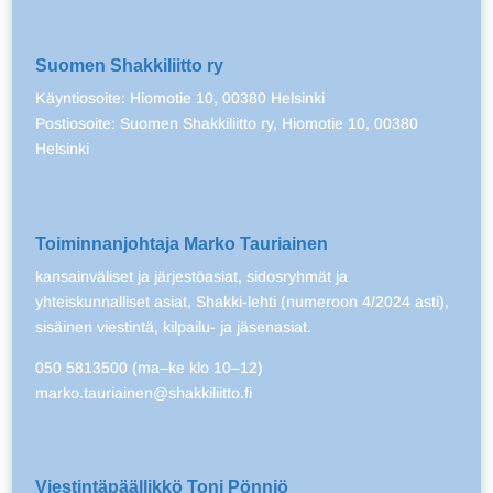
Suomen Shakkiliitto ry
Käyntiosoite: Hiomotie 10, 00380 Helsinki
Postiosoite: Suomen Shakkiliitto ry, Hiomotie 10, 00380
Helsinki
Toiminnanjohtaja Marko Tauriainen
kansainväliset ja järjestöasiat, sidosryhmät ja
yhteiskunnalliset asiat, Shakki-lehti (numeroon 4/2024 asti),
sisäinen viestintä, kilpailu- ja jäsenasiat.
050 5813500 (ma–ke klo 10–12)
marko.tauriainen@shakkiliitto.fi
Viestintäpäällikkö Toni Pönniö