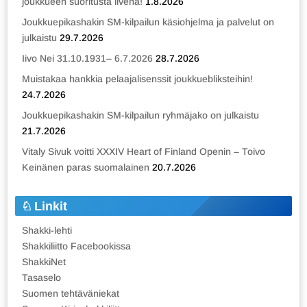
joukkueen suoritusta livenä!
1.8.2026
Joukkuepikashakin SM-kilpailun käsiohjelma ja palvelut on
julkaistu
29.7.2026
Iivo Nei 31.10.1931– 6.7.2026
28.7.2026
Muistakaa hankkia pelaajalisenssit joukkuebliksteihin!
24.7.2026
Joukkuepikashakin SM-kilpailun ryhmäjako on julkaistu
21.7.2026
Vitaly Sivuk voitti XXXIV Heart of Finland Openin – Toivo
Keinänen paras suomalainen
20.7.2026
Linkit
Shakki-lehti
Shakkiliitto Facebookissa
ShakkiNet
Tasaselo
Suomen tehtäväniekat