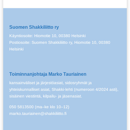
Suomen Shakkiliitto ry
Käyntiosoite: Hiomotie 10, 00380 Helsinki
Postiosoite: Suomen Shakkiliitto ry, Hiomotie 10, 00380
Helsinki
Toiminnanjohtaja Marko Tauriainen
kansainväliset ja järjestöasiat, sidosryhmät ja
yhteiskunnalliset asiat, Shakki-lehti (numeroon 4/2024 asti),
sisäinen viestintä, kilpailu- ja jäsenasiat.
050 5813500 (ma–ke klo 10–12)
marko.tauriainen@shakkiliitto.fi