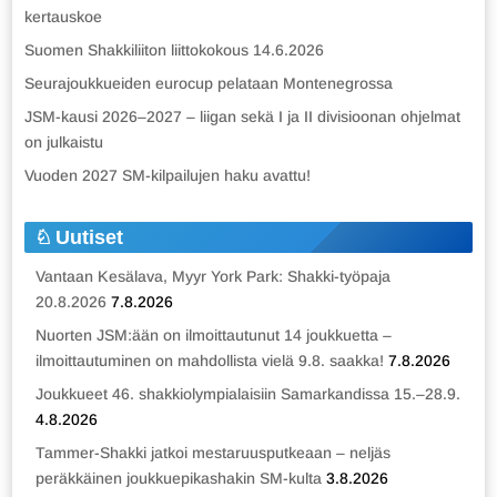
kertauskoe
Suomen Shakkiliiton liittokokous 14.6.2026
Seurajoukkueiden eurocup pelataan Montenegrossa
JSM-kausi 2026–2027 – liigan sekä I ja II divisioonan ohjelmat
on julkaistu
Vuoden 2027 SM-kilpailujen haku avattu!
Uutiset
Vantaan Kesälava, Myyr York Park: Shakki-työpaja
20.8.2026
7.8.2026
Nuorten JSM:ään on ilmoittautunut 14 joukkuetta –
ilmoittautuminen on mahdollista vielä 9.8. saakka!
7.8.2026
Joukkueet 46. shakkiolympialaisiin Samarkandissa 15.–28.9.
4.8.2026
Tammer-Shakki jatkoi mestaruusputkeaan – neljäs
peräkkäinen joukkuepikashakin SM-kulta
3.8.2026