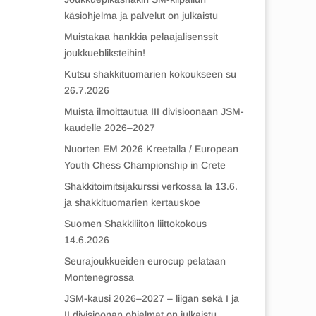
käsiohjelma ja palvelut on julkaistu
Muistakaa hankkia pelaajalisenssit
joukkuebliksteihin!
Kutsu shakkituomarien kokoukseen su
26.7.2026
Muista ilmoittautua III divisioonaan JSM-
kaudelle 2026–2027
Nuorten EM 2026 Kreetalla / European
Youth Chess Championship in Crete
Shakkitoimitsijakurssi verkossa la 13.6.
ja shakkituomarien kertauskoe
Suomen Shakkiliiton liittokokous
14.6.2026
Seurajoukkueiden eurocup pelataan
Montenegrossa
JSM-kausi 2026–2027 – liigan sekä I ja
II divisioonan ohjelmat on julkaistu