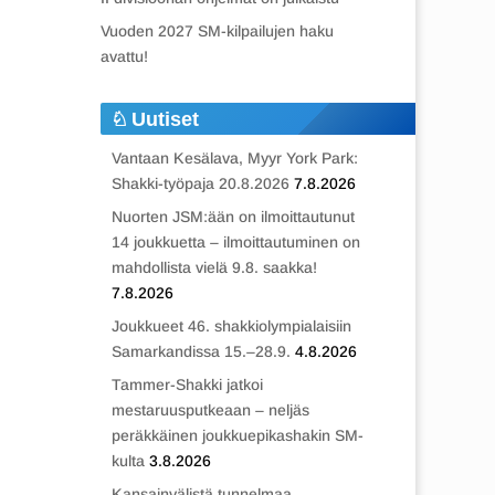
Vuoden 2027 SM-kilpailujen haku
avattu!
Uutiset
Vantaan Kesälava, Myyr York Park:
Shakki-työpaja 20.8.2026
7.8.2026
Nuorten JSM:ään on ilmoittautunut
14 joukkuetta – ilmoittautuminen on
mahdollista vielä 9.8. saakka!
7.8.2026
Joukkueet 46. shakkiolympialaisiin
Samarkandissa 15.–28.9.
4.8.2026
Tammer-Shakki jatkoi
mestaruusputkeaan – neljäs
peräkkäinen joukkuepikashakin SM-
kulta
3.8.2026
Kansainvälistä tunnelmaa