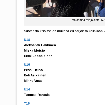
Maisemaa avajaisista. Kuv
Suomesta kisoissa on mukana eri sarjoissa kaikkiaan
U18
Aleksandr Häkkinen
Miska Moisio
Eemi Lappalainen
U16
Pessi Heino
Eeli Asikainen
Mikke Vesa
U14
Tuomas Rantala
T16