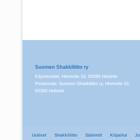
Suomen Shakkiliitto ry
Käyntiosoite: Hiomotie 10, 00380 Helsinki
Postiosoite: Suomen Shakkiliitto ry, Hiomotie 10,
00380 Helsinki
Uutiset
Shakkiliitto
Säännöt
Kilpailut
J