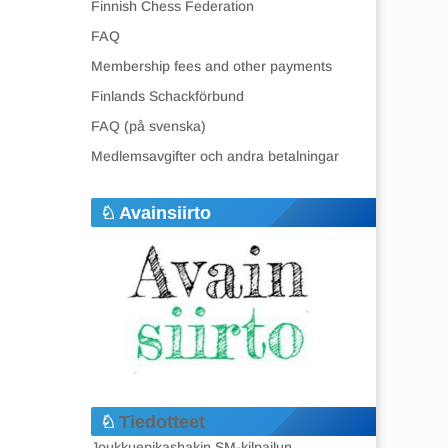
Finnish Chess Federation
FAQ
Membership fees and other payments
Finlands Schackförbund
FAQ (på svenska)
Medlemsavgifter och andra betalningar
Avainsiirto
Tiedotteet
Joukkuepikashakin SM-kilpailun