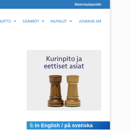
Materiaalipankki
LIITTO
SÄÄNNÖT
KILPAILUT
JOUKKUE-SM
in English / på svenska