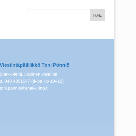
Viestintäpäällikkö Toni Pönniö
Shakki-lehti, ulkoinen viestintä.
p. 040 4851547 (ti–pe klo 10–12)
toni.ponnio@shakkiliitto.fi