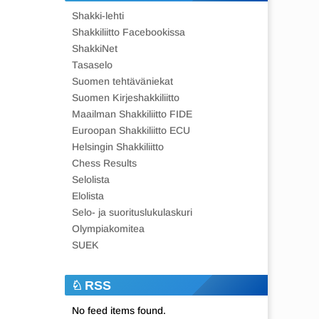
Shakki-lehti
Shakkiliitto Facebookissa
ShakkiNet
Tasaselo
Suomen tehtäväniekat
Suomen Kirjeshakkiliitto
Maailman Shakkiliitto FIDE
Euroopan Shakkiliitto ECU
Helsingin Shakkiliitto
Chess Results
Selolista
Elolista
Selo- ja suorituslukulaskuri
Olympiakomitea
SUEK
RSS
No feed items found.