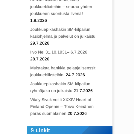
joukkueblixteihin – seuraa yhden
joukkueen suoritusta livenä!
1.8.2026
Joukkuepikashakin SM-kilpailun
käsiohjelma ja palvelut on julkaistu
29.7.2026
Iivo Nei 31.10.1931– 6.7.2026
28.7.2026
Muistakaa hankkia pelaajalisenssit
joukkuebliksteihin!
24.7.2026
Joukkuepikashakin SM-kilpailun
ryhmäjako on julkaistu
21.7.2026
Vitaly Sivuk voitti XXXIV Heart of
Finland Openin – Toivo Keinänen
paras suomalainen
20.7.2026
Linkit