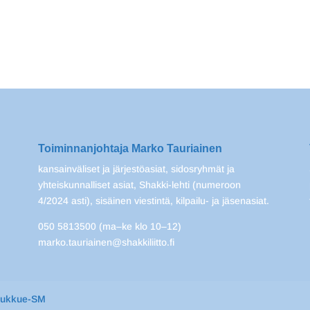
Toiminnanjohtaja Marko Tauriainen
kansainväliset ja järjestöasiat, sidosryhmät ja
yhteiskunnalliset asiat, Shakki-lehti (numeroon
4/2024 asti), sisäinen viestintä, kilpailu- ja jäsenasiat.
050 5813500 (ma–ke klo 10–12)
marko.tauriainen@shakkiliitto.fi
oukkue-SM