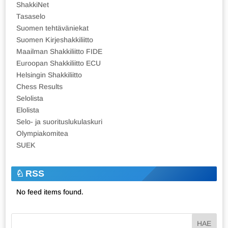
ShakkiNet
Tasaselo
Suomen tehtäväniekat
Suomen Kirjeshakkiliitto
Maailman Shakkiliitto FIDE
Euroopan Shakkiliitto ECU
Helsingin Shakkiliitto
Chess Results
Selolista
Elolista
Selo- ja suorituslukulaskuri
Olympiakomitea
SUEK
RSS
No feed items found.