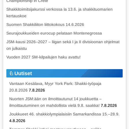
Championship in Crete
Shakkitoimitsijakurssi verkossa la 13.6. ja shakkituomarien
kertauskoe
Suomen Shakkiliiton liittokokous 14.6.2026
Seurajoukkueiden eurocup pelataan Montenegrossa
JSM-kausi 2026–2027 – liigan sekä I ja II divisioonan ohjelmat
on julkaistu
Vuoden 2027 SM-kilpailujen haku avattu!
Uutiset
Vantaan Kesälava, Myyr York Park: Shakki-työpaja
20.8.2026
7.8.2026
Nuorten JSM:ään on ilmoittautunut 14 joukkuetta –
ilmoittautuminen on mahdollista vielä 9.8. saakka!
7.8.2026
Joukkueet 46. shakkiolympialaisiin Samarkandissa 15.–28.9.
4.8.2026