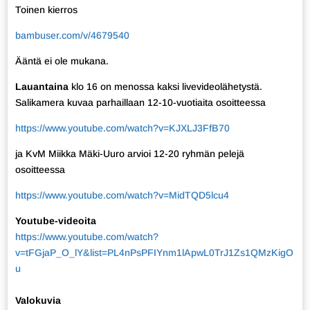
Toinen kierros
bambuser.com/v/4679540
Ääntä ei ole mukana.
Lauantaina
klo 16 on menossa kaksi livevideolähetystä.
Salikamera kuvaa parhaillaan 12-10-vuotiaita osoitteessa
https://www.youtube.com/watch?v=KJXLJ3FfB70
ja KvM Miikka Mäki-Uuro arvioi 12-20 ryhmän pelejä
osoitteessa
https://www.youtube.com/watch?v=MidTQD5lcu4
Youtube-videoita
https://www.youtube.com/watch?
v=tFGjaP_O_lY&list=PL4nPsPFIYnm1lApwL0TrJ1Zs1QMzKigO
u
Valokuvia