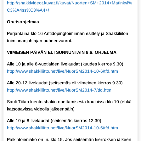
http://shakkivideot.kuvat.fi/kuvat/Nuorten+SM+2014+Matinkyl%
C3%A4ss%C3%A4+/
Oheisohjelmaa
Perjantaina klo 16 Antidopingtoiminnan esittely ja Shakkiliiton
toiminnanjohtajan puheenvuorot.
VIIMEISEN PÄIVÄN ELI SUNNUNTAIN 8.6. OHJELMA
Alle 10 ja alle 8-vuotiaiden livelaudat (kuudes kierros 9.30)
http://www.shakkiliitto.net/live/NuorSM2014-10-6/tfd.htm
Alle 20-12 livelaudat (seitsemäs eli viimeinen kierros 9.30)
http://www.shakkiliitto.net/live/NuorSM2014-7/tfd.htm
Sauli Tiitan luento shakin opettamisesta kouluissa klo 10 (ehkä
katsottavissa videolla jälkeenpäin)
Alle 10 ja 8 livelaudat (seitsemäs kierros 12.30)
http://www.shakkiliitto.net/live/NuorSM2014-10-6/tfd.htm
Palkintojenjako on n. klo 15. Jos seitsemän kierroksen jälkeen