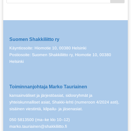
Suomen Shakkiliitto ry
Käyntiosoite: Hiomotie 10, 00380 Helsinki
Postiosoite: Suomen Shakkiliitto ry, Hiomotie 10, 00380
Helsinki
Toiminnanjohtaja Marko Tauriainen
kansainväliset ja järjestöasiat, sidosryhmät ja
yhteiskunnalliset asiat, Shakki-lehti (numeroon 4/2024 asti),
sisäinen viestintä, kilpailu- ja jäsenasiat.
050 5813500 (ma–ke klo 10–12)
marko.tauriainen@shakkiliitto.fi