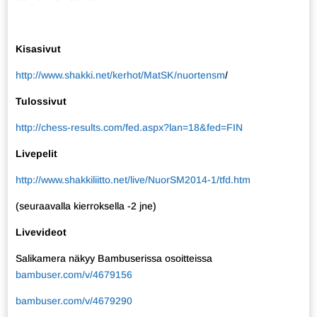
Kisasivut
http://www.shakki.net/kerhot/MatSK/nuortensm
/
Tulossivut
http://chess-results.com/fed.aspx?lan=18&fed=FIN
Livepelit
http://www.shakkiliitto.net/live/NuorSM2014-1/tfd.htm
(seuraavalla kierroksella -2 jne)
Livevideot
Salikamera näkyy Bambuserissa osoitteissa
bambuser.com/v/4679156
bambuser.com/v/4679290