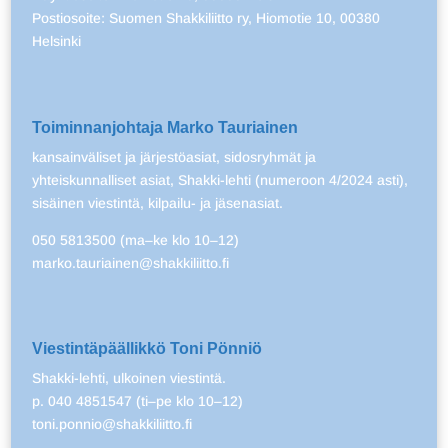
Postiosoite: Suomen Shakkiliitto ry, Hiomotie 10, 00380
Helsinki
Toiminnanjohtaja Marko Tauriainen
kansainväliset ja järjestöasiat, sidosryhmät ja
yhteiskunnalliset asiat, Shakki-lehti (numeroon 4/2024 asti),
sisäinen viestintä, kilpailu- ja jäsenasiat.
050 5813500 (ma–ke klo 10–12)
marko.tauriainen@shakkiliitto.fi
Viestintäpäällikkö Toni Pönniö
Shakki-lehti, ulkoinen viestintä.
p. 040 4851547 (ti–pe klo 10–12)
toni.ponnio@shakkiliitto.fi