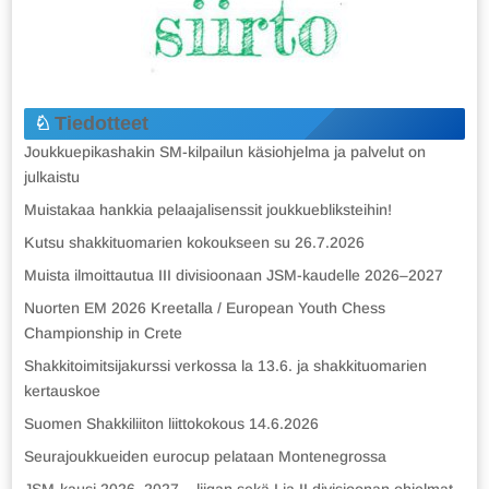
Tiedotteet
Joukkuepikashakin SM-kilpailun käsiohjelma ja palvelut on
julkaistu
Muistakaa hankkia pelaajalisenssit joukkuebliksteihin!
Kutsu shakkituomarien kokoukseen su 26.7.2026
Muista ilmoittautua III divisioonaan JSM-kaudelle 2026–2027
Nuorten EM 2026 Kreetalla / European Youth Chess
Championship in Crete
Shakkitoimitsijakurssi verkossa la 13.6. ja shakkituomarien
kertauskoe
Suomen Shakkiliiton liittokokous 14.6.2026
Seurajoukkueiden eurocup pelataan Montenegrossa
JSM-kausi 2026–2027 – liigan sekä I ja II divisioonan ohjelmat