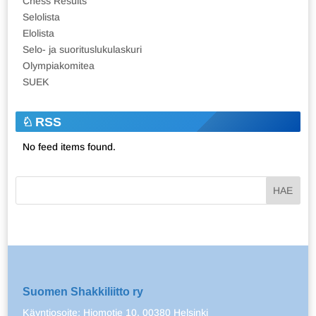
Chess Results
Selolista
Elolista
Selo- ja suorituslukulaskuri
Olympiakomitea
SUEK
RSS
No feed items found.
Suomen Shakkiliitto ry
Käyntiosoite: Hiomotie 10, 00380 Helsinki