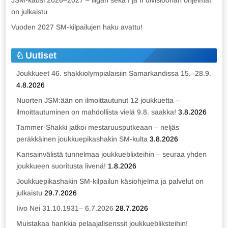
on julkaistu
Vuoden 2027 SM-kilpailujen haku avattu!
Uutiset
Joukkueet 46. shakkiolympialaisiin Samarkandissa 15.–28.9.
4.8.2026
Nuorten JSM:ään on ilmoittautunut 12 joukkuetta –
ilmoittautuminen on mahdollista vielä 9.8. saakka!
3.8.2026
Tammer-Shakki jatkoi mestaruusputkeaan – neljäs
peräkkäinen joukkuepikashakin SM-kulta
3.8.2026
Kansainvälistä tunnelmaa joukkueblixteihin – seuraa yhden
joukkueen suoritusta livenä!
1.8.2026
Joukkuepikashakin SM-kilpailun käsiohjelma ja palvelut on
julkaistu
29.7.2026
Iivo Nei 31.10.1931– 6.7.2026
28.7.2026
Muistakaa hankkia pelaajalisenssit joukkuebliksteihin!