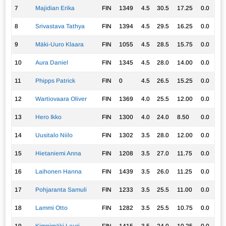
7
Majidian Erika
FIN
1349
4.5
30.5
17.25
0.0
8
Srivastava Tathya
FIN
1394
4.5
29.5
16.25
0.0
9
Mäki-Uuro Klaara
FIN
1055
4.5
28.5
15.75
0.0
10
Aura Daniel
FIN
1345
4.5
28.0
14.00
0.0
11
Phipps Patrick
FIN
0
4.5
26.5
15.25
0.0
12
Wartiovaara Oliver
FIN
1369
4.0
25.5
12.00
0.0
13
Hero Ikko
FIN
1300
4.0
24.0
8.50
0.0
14
Uusitalo Niilo
FIN
1302
3.5
28.0
12.00
0.0
15
Hietaniemi Anna
FIN
1208
3.5
27.0
11.75
0.0
16
Laihonen Hanna
FIN
1439
3.5
26.0
11.25
0.0
17
Pohjaranta Samuli
FIN
1233
3.5
25.5
11.00
0.0
18
Lammi Otto
FIN
1282
3.5
25.5
10.75
0.0