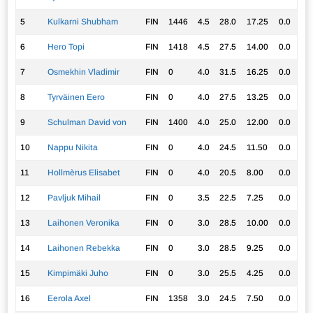
5
Kulkarni Shubham
FIN
1446
4.5
28.0
17.25
0.0
6
Hero Topi
FIN
1418
4.5
27.5
14.00
0.0
7
Osmekhin Vladimir
FIN
0
4.0
31.5
16.25
0.0
8
Tyrväinen Eero
FIN
0
4.0
27.5
13.25
0.0
9
Schulman David von
FIN
1400
4.0
25.0
12.00
0.0
10
Nappu Nikita
FIN
0
4.0
24.5
11.50
0.0
11
Hollmèrus Elisabet
FIN
0
4.0
20.5
8.00
0.0
12
Pavljuk Mihail
FIN
0
3.5
22.5
7.25
0.0
13
Laihonen Veronika
FIN
0
3.0
28.5
10.00
0.0
14
Laihonen Rebekka
FIN
0
3.0
28.5
9.25
0.0
15
Kimpimäki Juho
FIN
0
3.0
25.5
4.25
0.0
16
Eerola Axel
FIN
1358
3.0
24.5
7.50
0.0