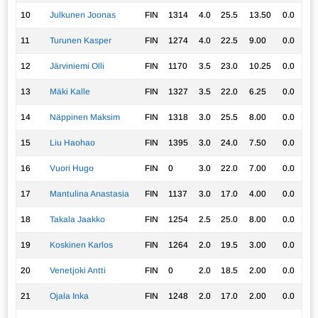
10
Julkunen Joonas
FIN
1314
4.0
25.5
13.50
0.0
11
Turunen Kasper
FIN
1274
4.0
22.5
9.00
0.0
12
Järviniemi Olli
FIN
1170
3.5
23.0
10.25
0.0
13
Mäki Kalle
FIN
1327
3.5
22.0
6.25
0.0
14
Näppinen Maksim
FIN
1318
3.0
25.5
8.00
0.0
15
Liu Haohao
FIN
1395
3.0
24.0
7.50
0.0
16
Vuori Hugo
FIN
0
3.0
22.0
7.00
0.0
17
Mantulina Anastasia
FIN
1137
3.0
17.0
4.00
0.0
18
Takala Jaakko
FIN
1254
2.5
25.0
8.00
0.0
19
Koskinen Karlos
FIN
1264
2.0
19.5
3.00
0.0
20
Venetjoki Antti
FIN
0
2.0
18.5
2.00
0.0
21
Ojala Inka
FIN
1248
2.0
17.0
2.00
0.0