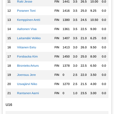
11
Raki Jesse
FIN
1441
3.5
26.5
10.00
0.0
12
Poranen Toni
FIN
1416
3.5
25.0
9.25
0.0
13
Kemppinen Antti
FIN
1380
3.5
24.5
10.50
0.0
14
Aaltonen Visa
FIN
1361
3.5
22.5
9.00
0.0
15
Laitamäki Veikko
FIN
1407
3.5
21.0
6.25
0.0
16
Viitanen Eetu
FIN
1413
3.0
26.0
9.50
0.0
17
Forsbacka Kim
FIN
1450
3.0
25.0
8.00
0.0
18
Birznieks Arturs
FIN
1378
3.0
22.5
6.50
0.0
19
Joensuu Jere
FIN
0
2.5
22.0
3.50
0.0
20
Usvajärvi Niko
FIN
1270
2.5
21.5
4.00
0.0
21
Rantanen Aarni
FIN
0
1.0
23.5
3.00
0.0
U16