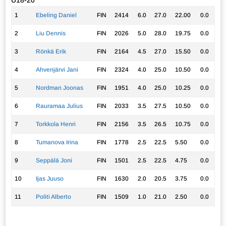
U18-20
1
Ebeling Daniel
FIN
2414
6.0
27.0
22.00
0.0
2
Liu Dennis
FIN
2026
5.0
28.0
19.75
0.0
3
Rönkä Erik
FIN
2164
4.5
27.0
15.50
0.0
4
Ahvenjärvi Jani
FIN
2324
4.0
25.0
10.50
0.0
5
Nordman Joonas
FIN
1951
4.0
25.0
10.25
0.0
6
Rauramaa Julius
FIN
2033
3.5
27.5
10.50
0.0
7
Torkkola Henri
FIN
2156
3.5
26.5
10.75
0.0
8
Tumanova Irina
FIN
1778
2.5
22.5
5.50
0.0
9
Seppälä Joni
FIN
1501
2.5
22.5
4.75
0.0
10
Ijas Juuso
FIN
1630
2.0
20.5
3.75
0.0
11
Politi Alberto
FIN
1509
1.0
21.0
2.50
0.0