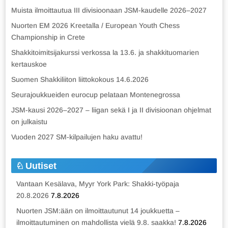
Muista ilmoittautua III divisioonaan JSM-kaudelle 2026–2027
Nuorten EM 2026 Kreetalla / European Youth Chess
Championship in Crete
Shakkitoimitsijakurssi verkossa la 13.6. ja shakkituomarien
kertauskoe
Suomen Shakkiliiton liittokokous 14.6.2026
Seurajoukkueiden eurocup pelataan Montenegrossa
JSM-kausi 2026–2027 – liigan sekä I ja II divisioonan ohjelmat
on julkaistu
Vuoden 2027 SM-kilpailujen haku avattu!
Uutiset
Vantaan Kesälava, Myyr York Park: Shakki-työpaja
20.8.2026
7.8.2026
Nuorten JSM:ään on ilmoittautunut 14 joukkuetta –
ilmoittautuminen on mahdollista vielä 9.8. saakka!
7.8.2026