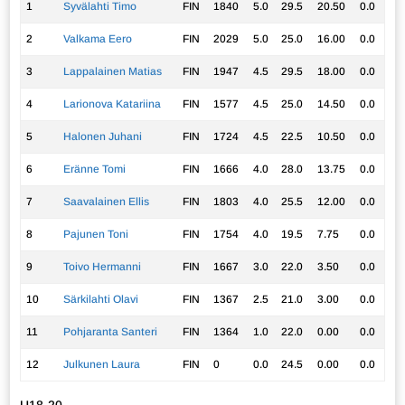
1
Syvälahti Timo
FIN
1840
5.0
29.5
20.50
0.0
2
Valkama Eero
FIN
2029
5.0
25.0
16.00
0.0
3
Lappalainen Matias
FIN
1947
4.5
29.5
18.00
0.0
4
Larionova Katariina
FIN
1577
4.5
25.0
14.50
0.0
5
Halonen Juhani
FIN
1724
4.5
22.5
10.50
0.0
6
Eränne Tomi
FIN
1666
4.0
28.0
13.75
0.0
7
Saavalainen Ellis
FIN
1803
4.0
25.5
12.00
0.0
8
Pajunen Toni
FIN
1754
4.0
19.5
7.75
0.0
9
Toivo Hermanni
FIN
1667
3.0
22.0
3.50
0.0
10
Särkilahti Olavi
FIN
1367
2.5
21.0
3.00
0.0
11
Pohjaranta Santeri
FIN
1364
1.0
22.0
0.00
0.0
12
Julkunen Laura
FIN
0
0.0
24.5
0.00
0.0