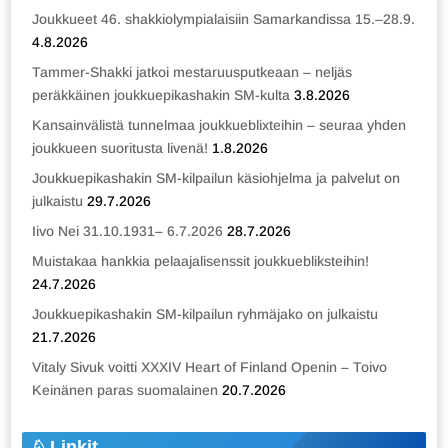
Joukkueet 46. shakkiolympialaisiin Samarkandissa 15.–28.9.
4.8.2026
Tammer-Shakki jatkoi mestaruusputkeaan – neljäs
peräkkäinen joukkuepikashakin SM-kulta
3.8.2026
Kansainvälistä tunnelmaa joukkueblixteihin – seuraa yhden
joukkueen suoritusta livenä!
1.8.2026
Joukkuepikashakin SM-kilpailun käsiohjelma ja palvelut on
julkaistu
29.7.2026
Iivo Nei 31.10.1931– 6.7.2026
28.7.2026
Muistakaa hankkia pelaajalisenssit joukkuebliksteihin!
24.7.2026
Joukkuepikashakin SM-kilpailun ryhmäjako on julkaistu
21.7.2026
Vitaly Sivuk voitti XXXIV Heart of Finland Openin – Toivo
Keinänen paras suomalainen
20.7.2026
Linkit