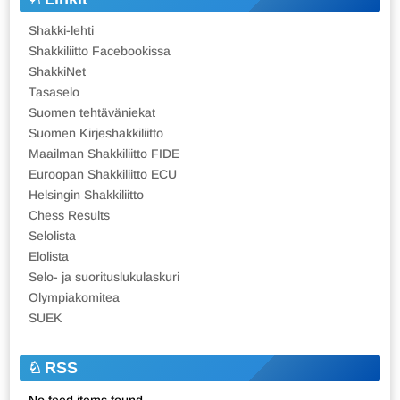
Shakki-lehti
Shakkiliitto Facebookissa
ShakkiNet
Tasaselo
Suomen tehtäväniekat
Suomen Kirjeshakkiliitto
Maailman Shakkiliitto FIDE
Euroopan Shakkiliitto ECU
Helsingin Shakkiliitto
Chess Results
Selolista
Elolista
Selo- ja suorituslukulaskuri
Olympiakomitea
SUEK
RSS
No feed items found.