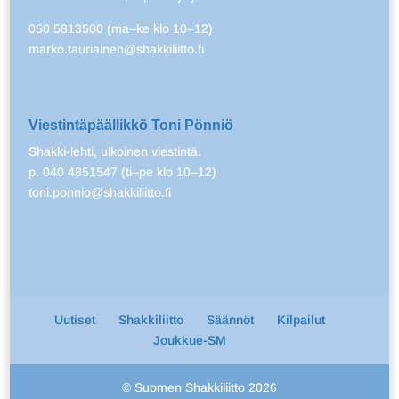
050 5813500 (ma–ke klo 10–12)
marko.tauriainen@shakkiliitto.fi
Viestintäpäällikkö Toni Pönniö
Shakki-lehti, ulkoinen viestintä.
p. 040 4851547 (ti–pe klo 10–12)
toni.ponnio@shakkiliitto.fi
Uutiset
Shakkiliitto
Säännöt
Kilpailut
Joukkue-SM
© Suomen Shakkiliitto 2026