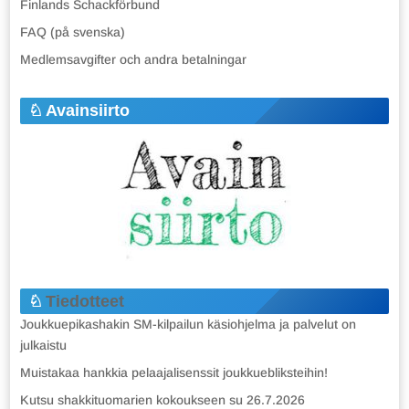
Finlands Schackförbund
FAQ (på svenska)
Medlemsavgifter och andra betalningar
Avainsiirto
Tiedotteet
Joukkuepikashakin SM-kilpailun käsiohjelma ja palvelut on
julkaistu
Muistakaa hankkia pelaajalisenssit joukkuebliksteihin!
Kutsu shakkituomarien kokoukseen su 26.7.2026