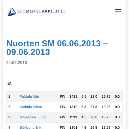
Nuorten SM 06.06.2013 –
09.06.2013
24.06.2013
U8
1
Palttala Atte
FIN
1423
6.5
29.0
25.75
0.0
2
Karhula Adam
FIN
1319
5.5
27.5
19.25
0.0
3
Mäki-Uuro Tuure
FIN
1133
4.5
30.0
15.75
0.0
4
Björklund Erik
FIN
1301
4.5
29.5
16.25
0.0