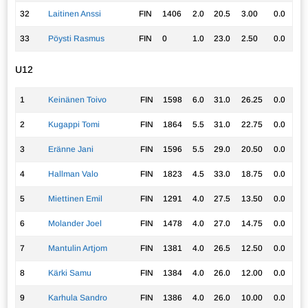
32
Laitinen Anssi
FIN
1406
2.0
20.5
3.00
0.0
33
Pöysti Rasmus
FIN
0
1.0
23.0
2.50
0.0
U12
1
Keinänen Toivo
FIN
1598
6.0
31.0
26.25
0.0
2
Kugappi Tomi
FIN
1864
5.5
31.0
22.75
0.0
3
Eränne Jani
FIN
1596
5.5
29.0
20.50
0.0
4
Hallman Valo
FIN
1823
4.5
33.0
18.75
0.0
5
Miettinen Emil
FIN
1291
4.0
27.5
13.50
0.0
6
Molander Joel
FIN
1478
4.0
27.0
14.75
0.0
7
Mantulin Artjom
FIN
1381
4.0
26.5
12.50
0.0
8
Kärki Samu
FIN
1384
4.0
26.0
12.00
0.0
9
Karhula Sandro
FIN
1386
4.0
26.0
10.00
0.0