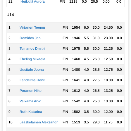
22
Heikkilä Aurora
FIN
1218
0.0
20.5
0.00
0.0
U14
1
Virtanen Teemu
FIN
1954
6.0
30.0
24.50
0.0
2
Demidov Jan
FIN
1946
5.5
31.0
23.00
0.0
3
Tumanov Dmitri
FIN
1975
5.5
30.0
21.25
0.0
4
Ebeling Mikaela
FIN
1460
4.5
26.0
12.50
0.0
5
Uusitalo Joona
FIN
1480
4.0
28.5
12.75
0.0
6
Lahdelma Henri
FIN
1641
4.0
27.5
10.00
0.0
7
Poranen Niko
FIN
1612
4.0
26.5
13.25
0.0
8
Valkama Arvo
FIN
1542
4.0
25.0
13.00
0.0
9
Ruth Katarina
FIN
1502
3.5
30.0
12.00
0.0
10
Jääskeläinen Aleksandr
FIN
1513
3.5
29.0
11.75
0.0