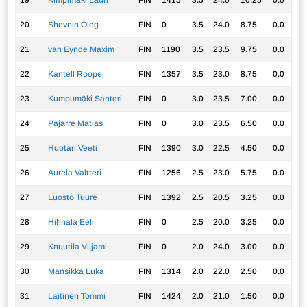
19
Kimpimäki Lauri
FIN
1415
3.5
24.0
10.25
0.0
20
Shevnin Oleg
FIN
0
3.5
24.0
8.75
0.0
21
van Eynde Maxim
FIN
1190
3.5
23.5
9.75
0.0
22
Kantell Roope
FIN
1357
3.5
23.0
8.75
0.0
23
Kumpumäki Santeri
FIN
0
3.0
23.5
7.00
0.0
24
Pajarre Matias
FIN
0
3.0
23.5
6.50
0.0
25
Huotari Veeti
FIN
1390
3.0
22.5
4.50
0.0
26
Aurela Valtteri
FIN
1256
2.5
23.0
5.75
0.0
27
Luosto Tuure
FIN
1392
2.5
20.5
3.25
0.0
28
Hihnala Eeli
FIN
0
2.5
20.0
3.25
0.0
29
Knuutila Viljami
FIN
0
2.0
24.0
3.00
0.0
30
Mansikka Luka
FIN
1314
2.0
22.0
2.50
0.0
31
Laitinen Tommi
FIN
1424
2.0
21.0
1.50
0.0