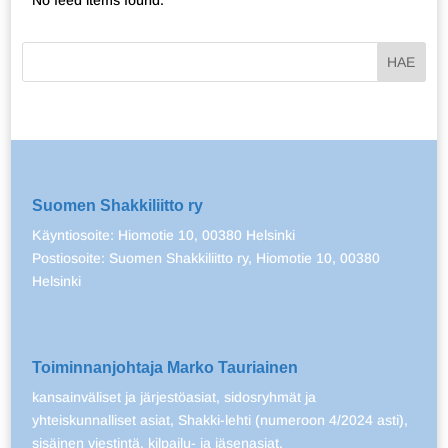
Suomen Shakkiliitto ry
Käyntiosoite: Hiomotie 10, 00380 Helsinki
Postiosoite: Suomen Shakkiliitto ry, Hiomotie 10, 00380
Helsinki
Toiminnanjohtaja Marko Tauriainen
kansainväliset ja järjestöasiat, sidosryhmät ja
yhteiskunnalliset asiat, Shakki-lehti (numeroon 4/2024 asti),
sisäinen viestintä, kilpailu- ja jäsenasiat.