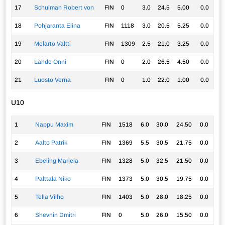
17
Schulman Robert von
FIN
0
3.0
24.5
5.00
0.0
18
Pohjaranta Elina
FIN
1118
3.0
20.5
5.25
0.0
19
Melarto Valtti
FIN
1309
2.5
21.0
3.25
0.0
20
Lähde Onni
FIN
0
2.0
26.5
4.50
0.0
21
Luosto Verna
FIN
0
1.0
22.0
1.00
0.0
U10
1
Nappu Maxim
FIN
1518
6.0
30.0
24.50
0.0
2
Aalto Patrik
FIN
1369
5.5
30.5
21.75
0.0
3
Ebeling Mariela
FIN
1328
5.0
32.5
21.50
0.0
4
Palttala Niko
FIN
1373
5.0
30.5
19.75
0.0
5
Tella Vilho
FIN
1403
5.0
28.0
18.25
0.0
6
Shevnin Dmitri
FIN
0
5.0
26.0
15.50
0.0