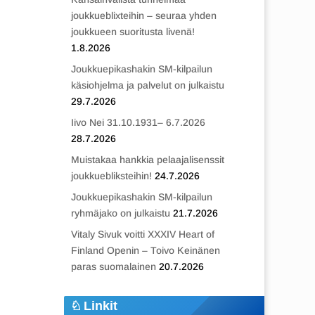
joukkueblixteihin – seuraa yhden
joukkueen suoritusta livenä!
1.8.2026
Joukkuepikashakin SM-kilpailun
käsiohjelma ja palvelut on julkaistu
29.7.2026
Iivo Nei 31.10.1931– 6.7.2026
28.7.2026
Muistakaa hankkia pelaajalisenssit
joukkuebliksteihin!
24.7.2026
Joukkuepikashakin SM-kilpailun
ryhmäjako on julkaistu
21.7.2026
Vitaly Sivuk voitti XXXIV Heart of
Finland Openin – Toivo Keinänen
paras suomalainen
20.7.2026
Linkit