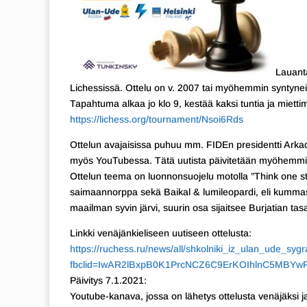
Lauanta
Lichessissä. Ottelu on v. 2007 tai myöhemmin syntynei
Tapahtuma alkaa jo klo 9, kestää kaksi tuntia ja miettim
https://lichess.org/tournament/Nsoi6Rds
Ottelun avajaisissa puhuu mm. FIDEn presidentti Arkad
myös YouTubessa. Tätä uutista päivitetään myöhemmin
Ottelun teema on luonnonsuojelu motolla ”Think one st
saimaannorppa sekä Baikal & lumileopardi, eli kummasta
maailman syvin järvi, suurin osa sijaitsee Burjatian tasa
Linkki venäjänkieliseen uutiseen ottelusta:
https://ruchess.ru/news/all/shkolniki_iz_ulan_ude_sy
fbclid=IwAR2lBxpB0K1PrcNCZ6C9ErKOIhlnC5MBYw
Päivitys 7.1.2021:
Youtube-kanava, jossa on lähetys ottelusta venäjäksi 