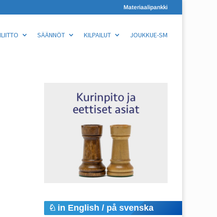
Materiaalipankki
LIITTO
SÄÄNNÖT
KILPAILUT
JOUKKUE-SM
in English / på svenska