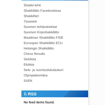
Shakki-lehti
Shakkiliitto Facebookissa
ShakkiNet
Tasaselo
Suomen tehtäväniekat
Suomen Kirjeshakkiliitto
Maailman Shakkiliitto FIDE
Euroopan Shakkiliitto ECU
Helsingin Shakkiliitto
Chess Results
Selolista
Elolista
Selo- ja suorituslukulaskuri
Olympiakomitea
SUEK
RSS
No feed items found.