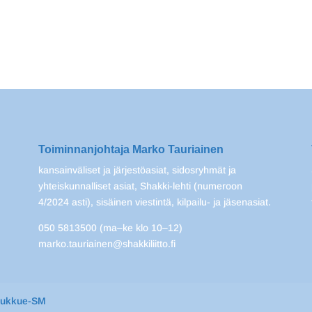
Toiminnanjohtaja Marko Tauriainen
kansainväliset ja järjestöasiat, sidosryhmät ja
yhteiskunnalliset asiat, Shakki-lehti (numeroon
4/2024 asti), sisäinen viestintä, kilpailu- ja jäsenasiat.
050 5813500 (ma–ke klo 10–12)
marko.tauriainen@shakkiliitto.fi
oukkue-SM