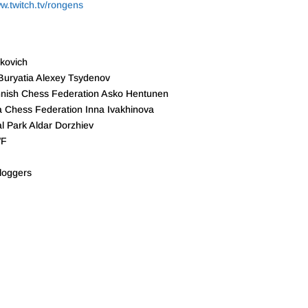
ww.twitch.tv/rongens
kovich
 Buryatia Alexey Tsydenov
innish Chess Federation Asko Hentunen
a Chess Federation Inna Ivakhinova
l Park Aldar Dorzhiev
WF
bloggers