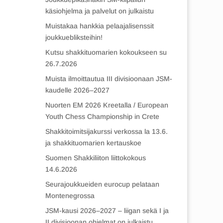
käsiohjelma ja palvelut on julkaistu
Muistakaa hankkia pelaajalisenssit
joukkuebliksteihin!
Kutsu shakkituomarien kokoukseen su
26.7.2026
Muista ilmoittautua III divisioonaan JSM-
kaudelle 2026–2027
Nuorten EM 2026 Kreetalla / European
Youth Chess Championship in Crete
Shakkitoimitsijakurssi verkossa la 13.6.
ja shakkituomarien kertauskoe
Suomen Shakkiliiton liittokokous
14.6.2026
Seurajoukkueiden eurocup pelataan
Montenegrossa
JSM-kausi 2026–2027 – liigan sekä I ja
II divisioonan ohjelmat on julkaistu