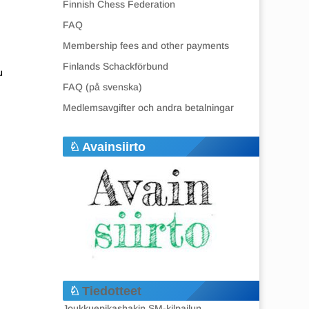
Finnish Chess Federation
FAQ
Membership fees and other payments
Finlands Schackförbund
u
FAQ (på svenska)
Medlemsavgifter och andra betalningar
Avainsiirto
Tiedotteet
Joukkuepikashakin SM-kilpailun