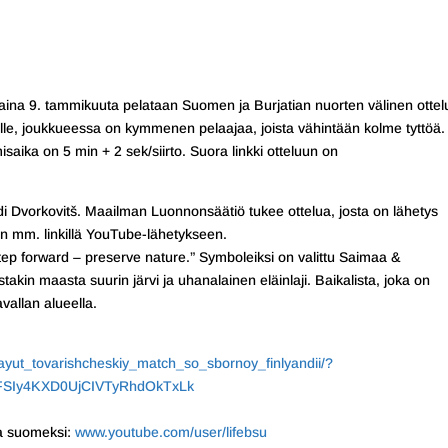
ina 9. tammikuuta pelataan Suomen ja Burjatian nuorten välinen ottel
lle, joukkueessa on kymmenen pelaajaa, joista vähintään kolme tyttöä.
isaika on 5 min + 2 sek/siirto. Suora linkki otteluun on
i Dvorkovitš. Maailman Luonnonsäätiö tukee ottelua, josta on lähetys
 mm. linkillä YouTube-lähetykseen.
ep forward – preserve nature.” Symboleiksi on valittu Saimaa &
kin maasta suurin järvi ja uhanalainen eläinlaji. Baikalista, joka on
vallan alueella.
grayut_tovarishcheskiy_match_so_sbornoy_finlyandii/?
FSIy4KXD0UjCIVTyRhdOkTxLk
ja suomeksi:
www.youtube.com/user/lifebsu