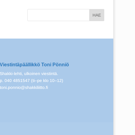
Viestintäpäällikkö Toni Pönniö
Shakki-lehti, ulkoinen viestintä.
p. 040 4851547 (ti–pe klo 10–12)
toni.ponnio@shakkiliitto.fi