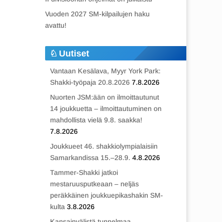
Vuoden 2027 SM-kilpailujen haku
avattu!
Uutiset
Vantaan Kesälava, Myyr York Park:
Shakki-työpaja 20.8.2026
7.8.2026
Nuorten JSM:ään on ilmoittautunut
14 joukkuetta – ilmoittautuminen on
mahdollista vielä 9.8. saakka!
7.8.2026
Joukkueet 46. shakkiolympialaisiin
Samarkandissa 15.–28.9.
4.8.2026
Tammer-Shakki jatkoi
mestaruusputkeaan – neljäs
peräkkäinen joukkuepikashakin SM-
kulta
3.8.2026
Kansainvälistä tunnelmaa