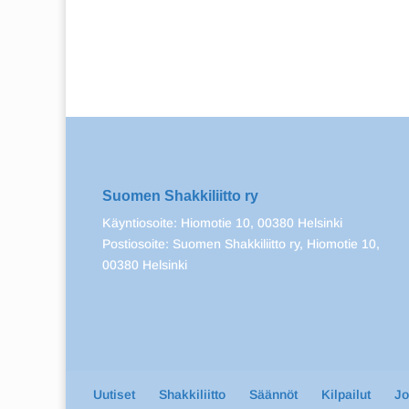
Suomen Shakkiliitto ry
Käyntiosoite: Hiomotie 10, 00380 Helsinki
Postiosoite: Suomen Shakkiliitto ry, Hiomotie 10,
00380 Helsinki
Uutiset
Shakkiliitto
Säännöt
Kilpailut
J