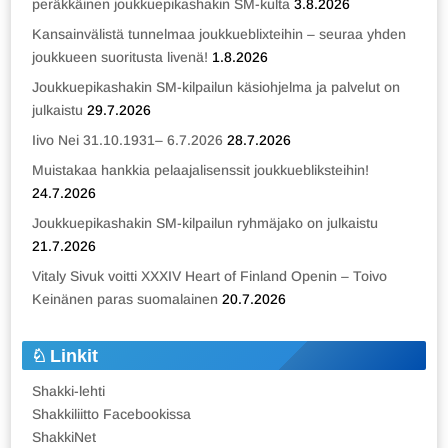
peräkkäinen joukkuepikashakin SM-kulta
3.8.2026
Kansainvälistä tunnelmaa joukkueblixteihin – seuraa yhden
joukkueen suoritusta livenä!
1.8.2026
Joukkuepikashakin SM-kilpailun käsiohjelma ja palvelut on
julkaistu
29.7.2026
Iivo Nei 31.10.1931– 6.7.2026
28.7.2026
Muistakaa hankkia pelaajalisenssit joukkuebliksteihin!
24.7.2026
Joukkuepikashakin SM-kilpailun ryhmäjako on julkaistu
21.7.2026
Vitaly Sivuk voitti XXXIV Heart of Finland Openin – Toivo
Keinänen paras suomalainen
20.7.2026
Linkit
Shakki-lehti
Shakkiliitto Facebookissa
ShakkiNet