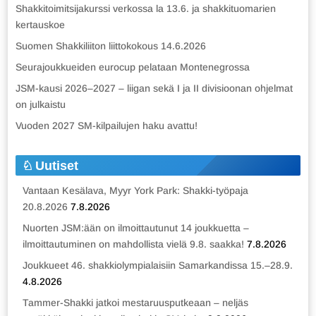
Shakkitoimitsijakurssi verkossa la 13.6. ja shakkituomarien
kertauskoe
Suomen Shakkiliiton liittokokous 14.6.2026
Seurajoukkueiden eurocup pelataan Montenegrossa
JSM-kausi 2026–2027 – liigan sekä I ja II divisioonan ohjelmat
on julkaistu
Vuoden 2027 SM-kilpailujen haku avattu!
Uutiset
Vantaan Kesälava, Myyr York Park: Shakki-työpaja
20.8.2026
7.8.2026
Nuorten JSM:ään on ilmoittautunut 14 joukkuetta –
ilmoittautuminen on mahdollista vielä 9.8. saakka!
7.8.2026
Joukkueet 46. shakkiolympialaisiin Samarkandissa 15.–28.9.
4.8.2026
Tammer-Shakki jatkoi mestaruusputkeaan – neljäs