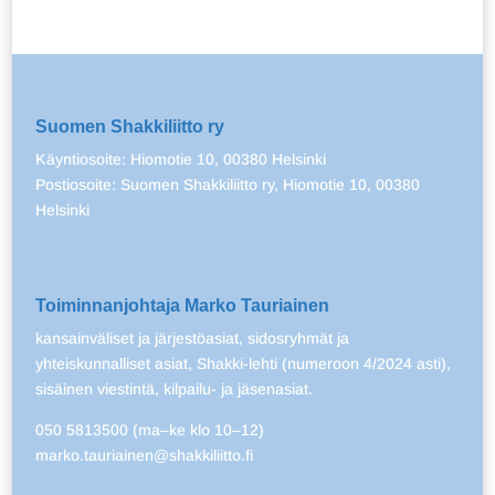
Suomen Shakkiliitto ry
Käyntiosoite: Hiomotie 10, 00380 Helsinki
Postiosoite: Suomen Shakkiliitto ry, Hiomotie 10, 00380
Helsinki
Toiminnanjohtaja Marko Tauriainen
kansainväliset ja järjestöasiat, sidosryhmät ja
yhteiskunnalliset asiat, Shakki-lehti (numeroon 4/2024 asti),
sisäinen viestintä, kilpailu- ja jäsenasiat.
050 5813500 (ma–ke klo 10–12)
marko.tauriainen@shakkiliitto.fi