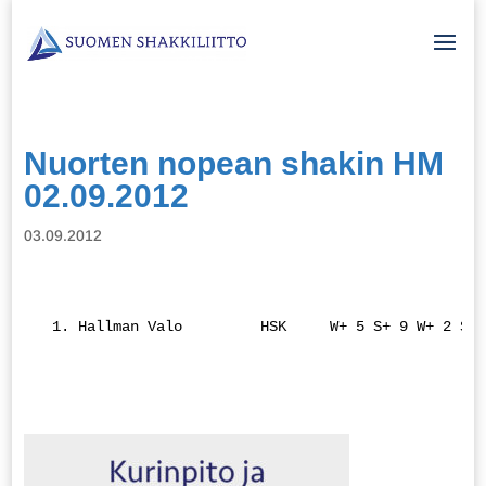
Nuorten nopean shakin HM
02.09.2012
03.09.2012
  1. Hallman Valo         HSK     W+ 5 S+ 9 W+ 2 S= 