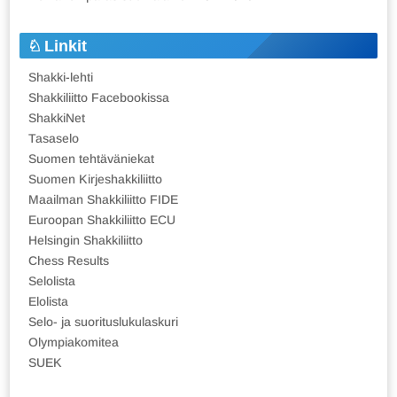
Linkit
Shakki-lehti
Shakkiliitto Facebookissa
ShakkiNet
Tasaselo
Suomen tehtäväniekat
Suomen Kirjeshakkiliitto
Maailman Shakkiliitto FIDE
Euroopan Shakkiliitto ECU
Helsingin Shakkiliitto
Chess Results
Selolista
Elolista
Selo- ja suorituslukulaskuri
Olympiakomitea
SUEK