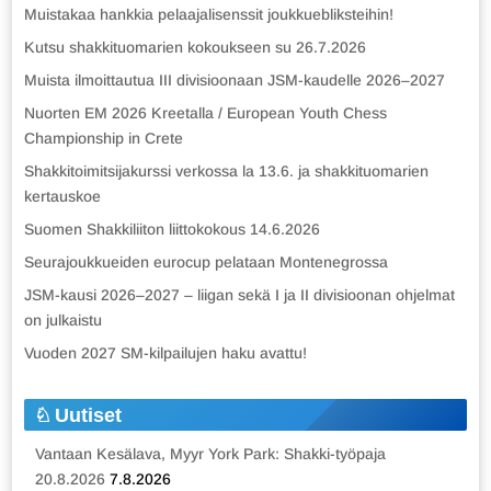
Muistakaa hankkia pelaajalisenssit joukkuebliksteihin!
Kutsu shakkituomarien kokoukseen su 26.7.2026
Muista ilmoittautua III divisioonaan JSM-kaudelle 2026–2027
Nuorten EM 2026 Kreetalla / European Youth Chess
Championship in Crete
Shakkitoimitsijakurssi verkossa la 13.6. ja shakkituomarien
kertauskoe
Suomen Shakkiliiton liittokokous 14.6.2026
Seurajoukkueiden eurocup pelataan Montenegrossa
JSM-kausi 2026–2027 – liigan sekä I ja II divisioonan ohjelmat
on julkaistu
Vuoden 2027 SM-kilpailujen haku avattu!
Uutiset
Vantaan Kesälava, Myyr York Park: Shakki-työpaja
20.8.2026
7.8.2026