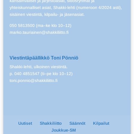
kansainväliset ja järjestöasiat, sidosryhmät ja
yhteiskunnalliset asiat, Shakki-lehti (numeroon 4/2024 asti),
sisäinen viestintä, kilpailu- ja jäsenasiat.
050 5813500 (ma–ke klo 10–12)
marko.tauriainen@shakkiliitto.fi
Viestintäpäällikkö Toni Pönniö
Shakki-lehti, ulkoinen viestintä.
p. 040 4851547 (ti–pe klo 10–12)
toni.ponnio@shakkiliitto.fi
Uutiset
Shakkiliitto
Säännöt
Kilpailut
Joukkue-SM