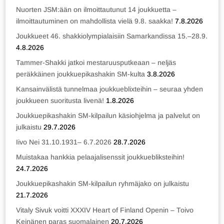
Nuorten JSM:ään on ilmoittautunut 14 joukkuetta –
ilmoittautuminen on mahdollista vielä 9.8. saakka!
7.8.2026
Joukkueet 46. shakkiolympialaisiin Samarkandissa 15.–28.9.
4.8.2026
Tammer-Shakki jatkoi mestaruusputkeaan – neljäs
peräkkäinen joukkuepikashakin SM-kulta
3.8.2026
Kansainvälistä tunnelmaa joukkueblixteihin – seuraa yhden
joukkueen suoritusta livenä!
1.8.2026
Joukkuepikashakin SM-kilpailun käsiohjelma ja palvelut on
julkaistu
29.7.2026
Iivo Nei 31.10.1931– 6.7.2026
28.7.2026
Muistakaa hankkia pelaajalisenssit joukkuebliksteihin!
24.7.2026
Joukkuepikashakin SM-kilpailun ryhmäjako on julkaistu
21.7.2026
Vitaly Sivuk voitti XXXIV Heart of Finland Openin – Toivo
Keinänen paras suomalainen
20.7.2026