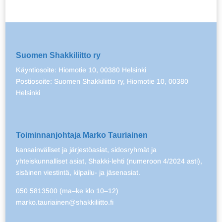
Suomen Shakkiliitto ry
Käyntiosoite: Hiomotie 10, 00380 Helsinki
Postiosoite: Suomen Shakkiliitto ry, Hiomotie 10, 00380
Helsinki
Toiminnanjohtaja Marko Tauriainen
kansainväliset ja järjestöasiat, sidosryhmät ja
yhteiskunnalliset asiat, Shakki-lehti (numeroon 4/2024 asti),
sisäinen viestintä, kilpailu- ja jäsenasiat.
050 5813500 (ma–ke klo 10–12)
marko.tauriainen@shakkiliitto.fi