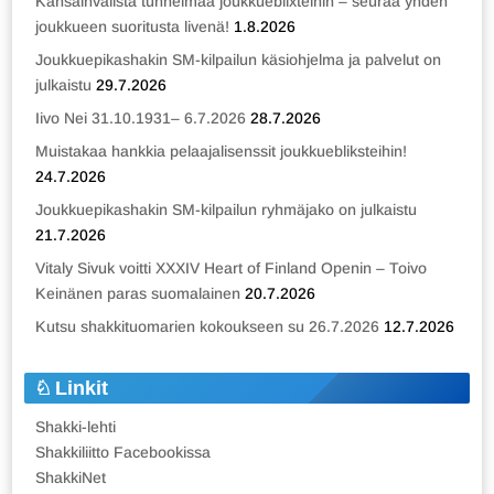
Kansainvälistä tunnelmaa joukkueblixteihin – seuraa yhden
joukkueen suoritusta livenä!
1.8.2026
Joukkuepikashakin SM-kilpailun käsiohjelma ja palvelut on
julkaistu
29.7.2026
Iivo Nei 31.10.1931– 6.7.2026
28.7.2026
Muistakaa hankkia pelaajalisenssit joukkuebliksteihin!
24.7.2026
Joukkuepikashakin SM-kilpailun ryhmäjako on julkaistu
21.7.2026
Vitaly Sivuk voitti XXXIV Heart of Finland Openin – Toivo
Keinänen paras suomalainen
20.7.2026
Kutsu shakkituomarien kokoukseen su 26.7.2026
12.7.2026
Linkit
Shakki-lehti
Shakkiliitto Facebookissa
ShakkiNet