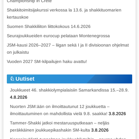
Championship in Crete
Shakkitoimitsijakurssi verkossa la 13.6. ja shakkituomarien
kertauskoe
Suomen Shakkiliiton liittokokous 14.6.2026
Seurajoukkueiden eurocup pelataan Montenegrossa
JSM-kausi 2026–2027 – liigan sekä I ja II divisioonan ohjelmat
on julkaistu
Vuoden 2027 SM-kilpailujen haku avattu!
Uutiset
Joukkueet 46. shakkiolympialaisiin Samarkandissa 15.–28.9.
4.8.2026
Nuorten JSM:ään on ilmoittautunut 12 joukkuetta –
ilmoittautuminen on mahdollista vielä 9.8. saakka!
3.8.2026
Tammer-Shakki jatkoi mestaruusputkeaan – neljäs
peräkkäinen joukkuepikashakin SM-kulta
3.8.2026